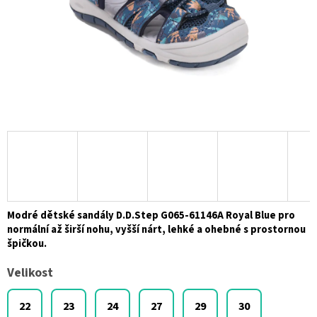
Modré dětské sandály D.D.Step G065-61146A Royal Blue pro
normální až širší nohu, vyšší nárt, lehké a ohebné s prostornou
špičkou.
Velikost
22
23
24
27
29
30