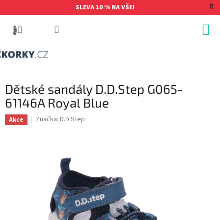
Přejít
SLEVA 10 % NA VŠE!
na
obsah
Dětské sandály D.D.Step G065-
61146A Royal Blue
Značka:
D.D.Step
Akce