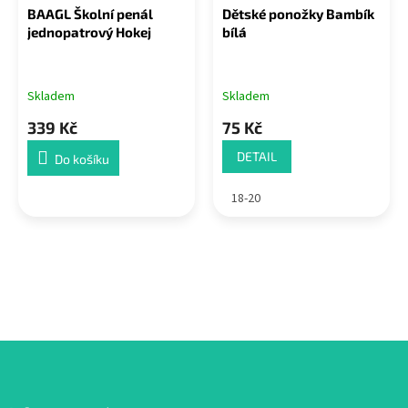
BAAGL Školní penál
Dětské ponožky Bambík
jednopatrový Hokej
bílá
Skladem
Skladem
339 Kč
75 Kč
DETAIL
Do košíku
18-20
Z
á