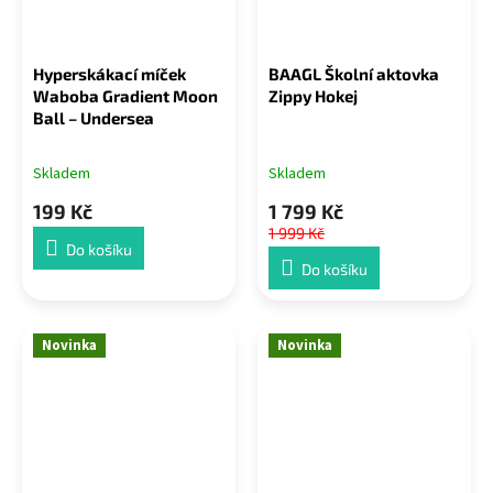
Hyperskákací míček
BAAGL Školní aktovka
Waboba Gradient Moon
Zippy Hokej
Ball – Undersea
Skladem
Skladem
199 Kč
1 799 Kč
1 999 Kč
Do košíku
Do košíku
Novinka
Novinka