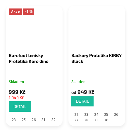
Akce
-9 %
Barefoot tenisky
Bačkory Protetika KIRBY
Protetika Koro dino
Black
Skladem
Skladem
999 Kč
949 Kč
od
1 049 Kč
DETAIL
DETAIL
22
23
24
25
26
23
25
26
31
32
27
28
31
36