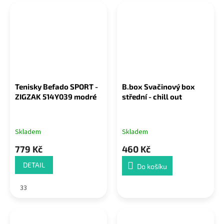
Tenisky Befado SPORT -
B.box Svačinový box
ZIGZAK 514Y039 modré
střední - chill out
Skladem
Skladem
779 Kč
460 Kč
DETAIL
Do košíku
33