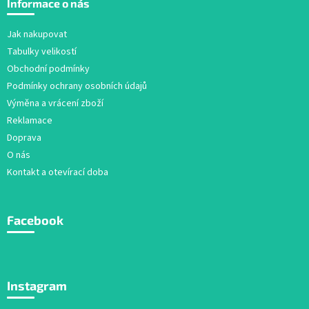
Informace o nás
p
a
Jak nakupovat
t
Tabulky velikostí
í
Obchodní podmínky
Podmínky ochrany osobních údajů
Výměna a vrácení zboží
Reklamace
Doprava
O nás
Kontakt a otevírací doba
Facebook
Instagram