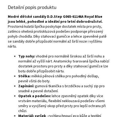
Detailní popis produktu
Modré dětské sandály D.D.Step G065-61146A Royal Blue
jsou lehké, pohodlné a ideální pro letní dobrodružství.
Prostorná kulatá špička poskytuje dostatek místa pro prsty,
zatímco ohebná protiskluzová podešev podporuje přirozený
pohyb chodidla. Díky stahovací gumičce a lehce zpevněné patě
se sandály dobře přizpůsobí normální až širší noze i vyššímu
nártu.
Typ nohy:
vhodné pro normálně širokou až širší nohu a
normální až vyšší nárt. Anatomicky tvarovaná špička nabízí
dostatek prostoru pro prsty a díky stahovací gumičce lze
botu dobře přizpůsobit nártu.
Stélka:
měkká pěnová stélka pro pohodlný došlap,
pevně všitá do boty.
Zapínání:
gumová tkanička s brzdičkou a suchý zip pro
snadné a pevné dotažení.
Opatek a podešev:
lehce zpevněný opatek díky více
vrstvám materiálu, flexibilní
neklouzavá podešev všemi
směry a vyvýšený okop před prsty pro lepší ochranu při
chůzi.
Materiál: svršek
-
rychleschnoucí eco kůže a textilní