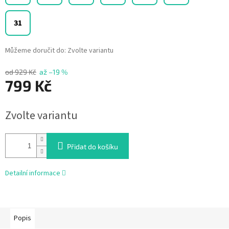
31
Můžeme doručit do:
Zvolte variantu
od 929 Kč
až –19 %
799 Kč
Měrná
Zvolte variantu
cena:
Přidat do košíku
Detailní informace
Popis