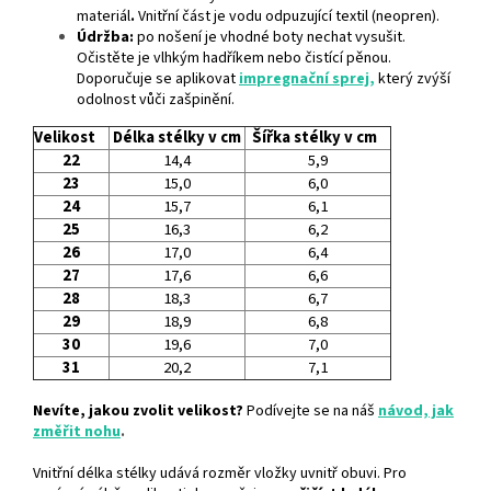
materiál
.
Vnitřní část je
vodu odpuzující textil (neopren)
.
Údržba:
po nošení je vhodné boty nechat vysušit.
Očistěte je vlhkým hadříkem nebo čistící pěnou.
Doporučuje se aplikovat
impregnační sprej,
který zvýší
odolnost vůči zašpinění.
Velikost
Délka stélky v cm
Šířka stélky v cm
22
14,4
5,9
23
15,0
6,0
24
15,7
6,1
25
16,3
6,2
26
17,0
6,4
27
17,6
6,6
28
18,3
6,7
29
18,9
6,8
30
19,6
7,0
31
20,2
7,1
Nevíte, jakou zvolit velikost?
Podívejte se na náš
návod, jak
změřit nohu
.
Vnitřní délka stélky udává rozměr vložky uvnitř obuvi. Pro