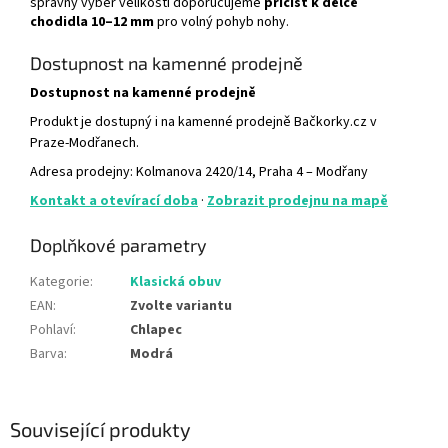
správný výběr velikosti doporučujeme
přičíst k délce
chodidla 10–12 mm
pro volný pohyb nohy.
Dostupnost na kamenné prodejně
Dostupnost na kamenné prodejně
Produkt je dostupný i na kamenné prodejně Bačkorky.cz v
Praze-Modřanech.
Adresa prodejny: Kolmanova 2420/14, Praha 4 – Modřany
Kontakt a otevírací doba
·
Zobrazit prodejnu na mapě
Doplňkové parametry
Kategorie
:
Klasická obuv
EAN
:
Zvolte variantu
Pohlaví
:
Chlapec
Barva
:
Modrá
Související produkty