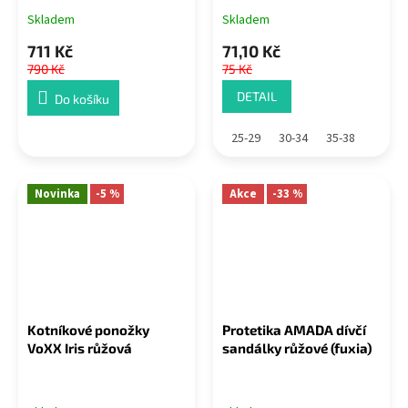
Skladem
Skladem
711 Kč
71,10 Kč
790 Kč
75 Kč
DETAIL
Do košíku
25-29
30-34
35-38
Novinka
-5 %
Akce
-33 %
Kotníkové ponožky
Protetika AMADA dívčí
VoXX Iris růžová
sandálky růžové (fuxia)