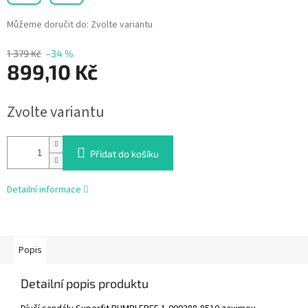
Můžeme doručit do:
Zvolte variantu
1 379 Kč
–34 %
899,10 Kč
Měrná
Zvolte variantu
cena:
Přidat do košíku
Detailní informace
Popis
Detailní popis produktu