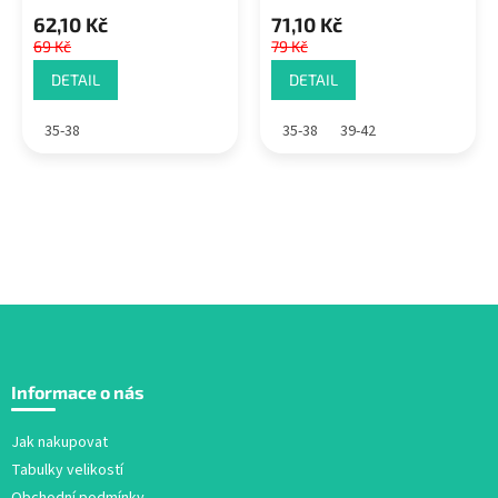
62,10 Kč
71,10 Kč
69 Kč
79 Kč
DETAIL
DETAIL
35-38
35-38
39-42
Z
á
Informace o nás
p
a
Jak nakupovat
t
Tabulky velikostí
í