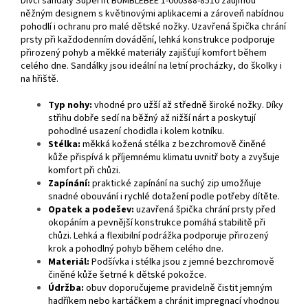
Dívčí sandály Superfit BUMBLEBEE 1-000388-8510 zaujmou
něžným designem s květinovými aplikacemi a zároveň nabídnou
pohodlí i ochranu pro malé dětské nožky. Uzavřená špička chrání
prsty při každodenním dovádění, lehká konstrukce podporuje
přirozený pohyb a měkké materiály zajišťují komfort během
celého dne. Sandálky jsou ideální na letní procházky, do školky i
na hřiště.
Typ nohy:
vhodné pro užší až středně široké nožky. Díky
střihu dobře sedí na běžný až nižší nárt a poskytují
pohodlné usazení chodidla i kolem kotníku.
Stélka:
měkká kožená stélka z bezchromově činěné
kůže přispívá k příjemnému klimatu uvnitř boty a zvyšuje
komfort při chůzi.
Zapínání:
praktické zapínání na suchý zip umožňuje
snadné obouvání i rychlé dotažení podle potřeby dítěte.
Opatek a podešev:
uzavřená špička chrání prsty před
okopáním a pevnější konstrukce pomáhá stabilitě při
chůzi. Lehká a flexibilní podrážka podporuje přirozený
krok a pohodlný pohyb během celého dne.
Materiál:
Podšívka i stélka jsou z jemné bezchromově
činěné kůže šetrné k dětské pokožce.
Údržba:
obuv doporučujeme pravidelně čistit jemným
hadříkem nebo kartáčkem a chránit impregnací vhodnou