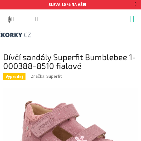
Přejít
SLEVA 10 % NA VŠE!
na
obsah
Dívčí sandály Superfit Bumblebee 1-
000388-8510 fialové
Značka:
Superfit
Výprodej