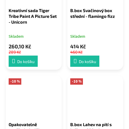
Kreativní sada Tiger
B.box Svačinový box
Tribe Paint A Picture Set
střední - flamingo fizz
- Unicorn
Skladem
Skladem
260,10 Kč
414 Kč
289 Kč
460 Kč
Do košíku
Do košíku
-10 %
-10 %
Opakovatelně
B.box Lahev na pití s