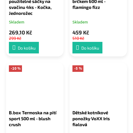
použitelné sáčky na
brčkem 600 ml -
svačinu 4ks - Kočka,
flamingo fizz
Jednorožec
Skladem
Skladem
269,10 Kč
459 Kč
299 Kč
510 Kč
Do košíku
Do košíku
-10 %
-5 %
B.box Termoska na pití
Dětské kotníkové
sport 500 ml - blush
ponožky VoXX Iris
crush
fialová