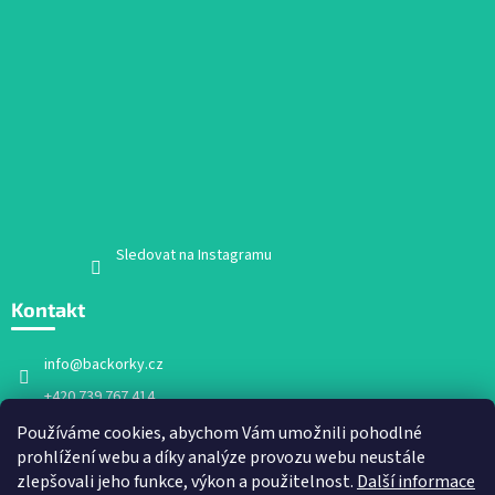
Sledovat na Instagramu
Kontakt
info
@
backorky.cz
+420 739 767 414
Facebook
Používáme cookies, abychom Vám umožnili pohodlné
prohlížení webu a díky analýze provozu webu neustále
backorky.cz
zlepšovali jeho funkce, výkon a použitelnost.
Další informace