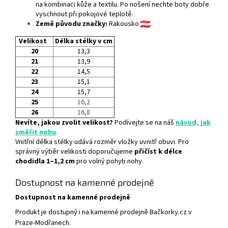
na kombinaci kůže a textilu. Po nošení nechte boty dobře
vyschnout při pokojové teplotě.
Země původu značky:
Rakousko
.
Velikost
Délka stélky v cm
20
13,3
21
13,9
22
14,5
23
15,1
24
15,7
25
16,2
26
16,8
Nevíte, jakou zvolit velikost?
Podívejte se na náš
návod, jak
změřit nohu
.
Vnitřní délka stélky udává rozměr vložky uvnitř obuvi. Pro
správný výběr velikosti doporučujeme
přičíst k délce
chodidla 1–1,2 cm
pro volný pohyb nohy.
Dostupnost na kamenné prodejně
Dostupnost na kamenné prodejně
Produkt je dostupný i na kamenné prodejně Bačkorky.cz v
Praze-Modřanech.