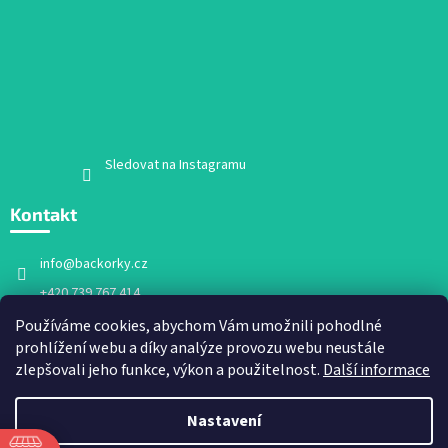
Sledovat na Instagramu
Kontakt
info
@
backorky.cz
+420 739 767 414
Facebook
Používáme cookies, abychom Vám umožnili pohodlné
prohlížení webu a díky analýze provozu webu neustále
backorky.cz
zlepšovali jeho funkce, výkon a použitelnost.
Další informace
Nastavení
Vytvořil Shoptet