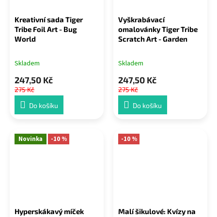
Kreativní sada Tiger
Vyškrabávací
Tribe Foil Art - Bug
omalovánky Tiger Tribe
World
Scratch Art - Garden
Skladem
Skladem
247,50 Kč
247,50 Kč
275 Kč
275 Kč
Do košíku
Do košíku
Novinka
-10 %
-10 %
Hyperskákavý míček
Malí šikulové: Kvízy na