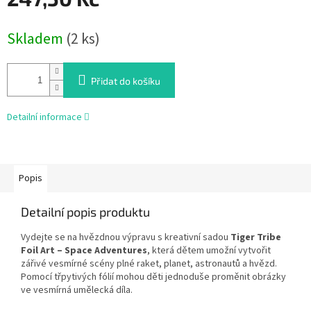
Měrná
Skladem
(2 ks)
cena:
Přidat do košíku
Detailní informace
Popis
Detailní popis produktu
Vydejte se na hvězdnou výpravu s kreativní sadou
Tiger Tribe
Foil Art – Space Adventures
, která dětem umožní vytvořit
zářivé vesmírné scény plné raket, planet, astronautů a hvězd.
Pomocí třpytivých fólií mohou děti jednoduše proměnit obrázky
ve vesmírná umělecká díla.