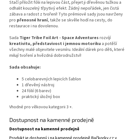
Stačí přiložit fólii na lepivou část, přejet ji dřevěnou tužkou a
odhalit kouzelný třpytivý efekt. Žádný nepořádek, jen čistá
zábava a radost z tvoření! Tyto prémiové sady jsou navrženy
pro
přenosné hraní
, takže se skvěle hodí na cesty, do
restaurace i na dovolenou.
Sada
Tiger Tribe Foil Art - Space Adventures
rozvíjí
kreativitu, představivost i jemnou motoriku
a potěší
všechny malé objevitele vesmíru. Ideální dárek pro děti, které
milují tvoření a hvězdná dobrodružství!
Sada obsahuje:
5 celobarevných lepicích šablon
1 dřevěný nástroj
24 fólií (6 barev)
praktický úložný box
Vhodné pro věkovou kategorii 3 +.
Dostupnost na kamenné prodejně
Dostupnost na kamenné prodejně
Produkt je dostupný i na kamenné prodejně Bačkorky.cz v