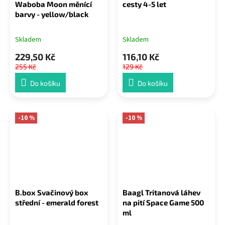
Waboba Moon měnící
cesty 4-5 let
barvy - yellow/black
Skladem
Skladem
229,50 Kč
116,10 Kč
255 Kč
129 Kč
Do košíku
Do košíku
-10 %
-10 %
B.box Svačinový box
Baagl Tritanová láhev
střední - emerald forest
na pití Space Game 500
ml