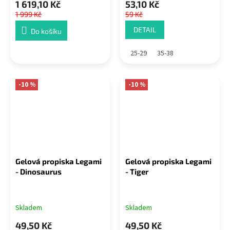
1 619,10 Kč
53,10 Kč
1 999 Kč
59 Kč
DETAIL
Do košíku
25-29
35-38
-10 %
-10 %
Gelová propiska Legami
Gelová propiska Legami
- Dinosaurus
- Tiger
Skladem
Skladem
49,50 Kč
49,50 Kč