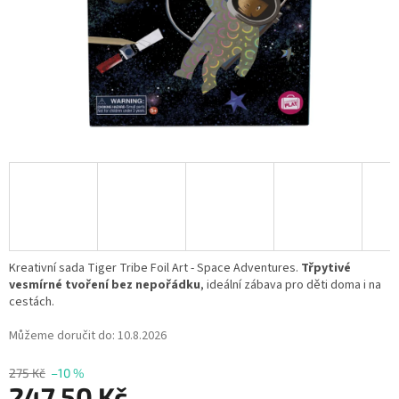
Kreativní sada Tiger Tribe Foil Art - Space Adventures.
Třpytivé
vesmírné tvoření bez nepořádku
, ideální zábava pro děti doma i na
cestách.
Můžeme doručit do:
10.8.2026
275 Kč
–10 %
247,50 Kč