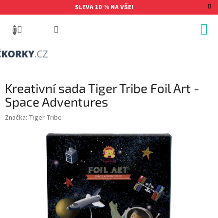
Přejít
SLEVA 10 % NA VŠE!
na
obsah
Kreativní sada Tiger Tribe Foil Art -
Space Adventures
Značka:
Tiger Tribe