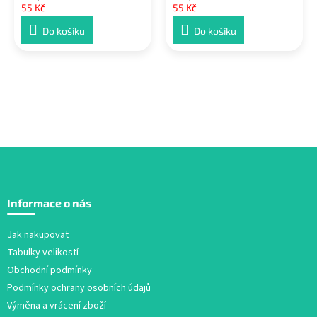
55 Kč
55 Kč
Do košíku
Do košíku
Z
á
Informace o nás
p
a
Jak nakupovat
t
Tabulky velikostí
í
Obchodní podmínky
Podmínky ochrany osobních údajů
Výměna a vrácení zboží