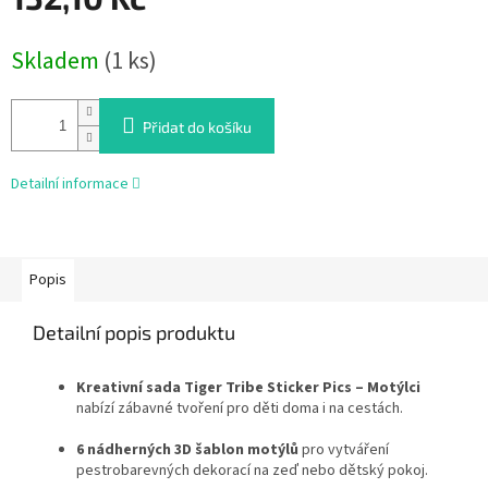
Měrná
Skladem
(1 ks)
cena:
Přidat do košíku
Detailní informace
Popis
Detailní popis produktu
Kreativní sada Tiger Tribe Sticker Pics – Motýlci
nabízí zábavné tvoření pro děti doma i na cestách.
6 nádherných 3D šablon motýlů
pro vytváření
pestrobarevných dekorací na zeď nebo dětský pokoj.