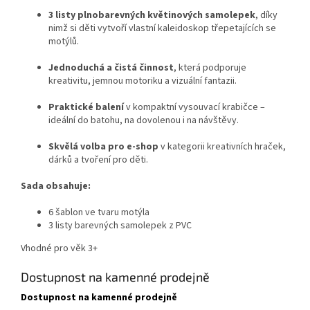
3 listy plnobarevných květinových samolepek
, díky
nimž si děti vytvoří vlastní kaleidoskop třepetajících se
motýlů.
Jednoduchá a čistá činnost
, která podporuje
kreativitu, jemnou motoriku a vizuální fantazii.
Praktické balení
v kompaktní vysouvací krabičce –
ideální do batohu, na dovolenou i na návštěvy.
Skvělá volba pro e-shop
v kategorii kreativních hraček,
dárků a tvoření pro děti.
Sada obsahuje:
6 šablon ve tvaru motýla
3 listy barevných samolepek z PVC
Vhodné pro věk 3+
Dostupnost na kamenné prodejně
Dostupnost na kamenné prodejně