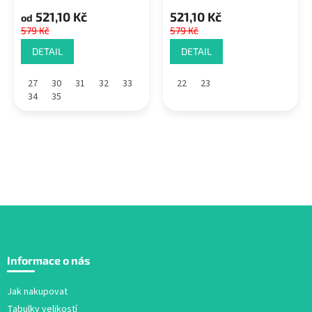
521,10 Kč
521,10 Kč
od
579 Kč
579 Kč
DETAIL
DETAIL
27
30
31
32
33
22
23
34
35
Z
á
Informace o nás
p
a
Jak nakupovat
t
Tabulky velikostí