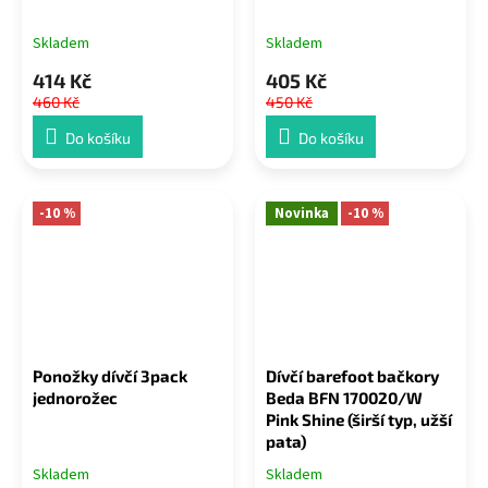
Skladem
Skladem
414 Kč
405 Kč
460 Kč
450 Kč
Do košíku
Do košíku
-10 %
Novinka
-10 %
Ponožky dívčí 3pack
Dívčí barefoot bačkory
jednorožec
Beda BFN 170020/W
Pink Shine (širší typ, užší
pata)
Skladem
Skladem