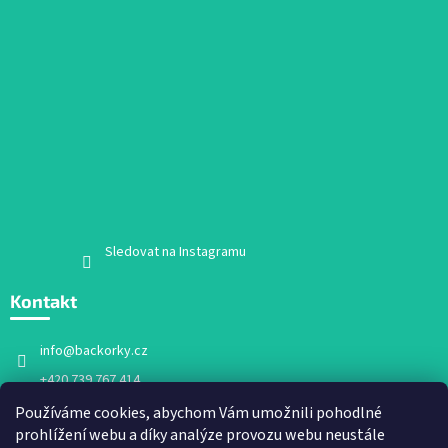
Sledovat na Instagramu
Kontakt
info
@
backorky.cz
+420 739 767 414
Facebook
Používáme cookies, abychom Vám umožnili pohodlné
prohlížení webu a díky analýze provozu webu neustále
backorky.cz