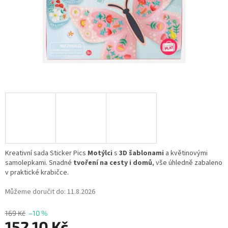
Kreativní sada Sticker Pics
Motýlci
s
3D šablonami
a květinovými
samolepkami. Snadné
tvoření na cesty i domů
, vše úhledně zabaleno
v praktické krabičce.
Můžeme doručit do:
11.8.2026
169 Kč
–10 %
152,10 Kč