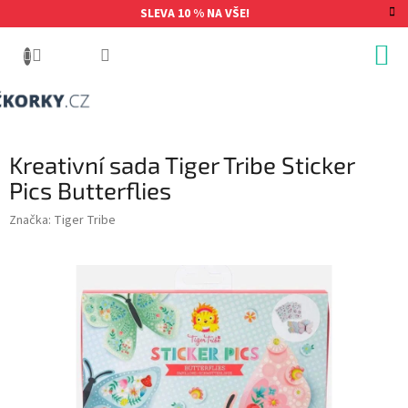
Přejít
SLEVA 10 % NA VŠE!
na
obsah
Kreativní sada Tiger Tribe Sticker
Pics Butterflies
Značka:
Tiger Tribe