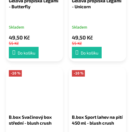
Gelová propiska Legami
Gelová propiska Legami
- Butterfly
- Unicorn
Skladem
Skladem
49,50 Kč
49,50 Kč
55 Kč
55 Kč
Do košíku
Do košíku
-10 %
-10 %
B.box Svačinový box
B.box Sport lahev na pití
střední - blush crush
450 ml - blush crush