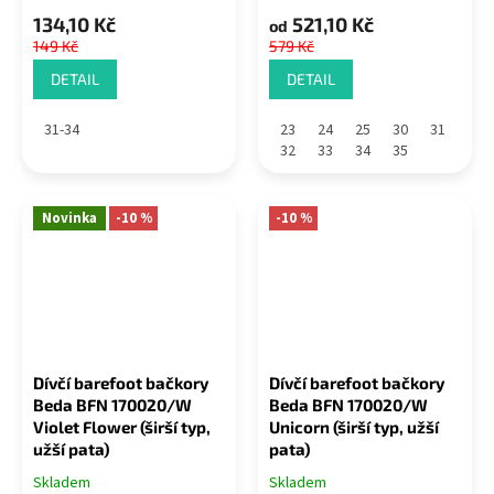
134,10 Kč
521,10 Kč
od
149 Kč
579 Kč
DETAIL
DETAIL
31-34
23
24
25
30
31
32
33
34
35
Novinka
-10 %
-10 %
Dívčí barefoot bačkory
Dívčí barefoot bačkory
Beda BFN 170020/W
Beda BFN 170020/W
Violet Flower (širší typ,
Unicorn (širší typ, užší
užší pata)
pata)
Skladem
Skladem