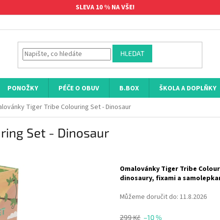
SLEVA 10 % NA VŠE!
HLEDAT
PONOŽKY
PÉČE O OBUV
B.BOX
ŠKOLA A DOPLŇKY
lovánky Tiger Tribe Colouring Set - Dinosaur
ring Set - Dinosaur
Omalovánky Tiger Tribe Colouri
dinosaury, fixami a samolepka
Můžeme doručit do:
11.8.2026
299 Kč
–10 %