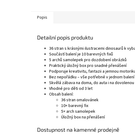
Popis
Detailní popis produktu
36 stran s krásnými ilustracemi dinosaurů k vyb
Součástí balení je 10 barevných fixů
5 archů samolepek pro dozdobení obrázků
Praktický úložný box pro snadné přenášení
Podporuje kreativitu, fantazii a jemnou motorik
Bez nepořádku – vše potřebné v jednom balení
Skvělá zábava na doma, do auta i na dovolenou
Vhodné pro děti od 3 let
Obsah balení:
36 stran omalovánek
10× barevný fix
5× arch samolepek
Úložný box na přenášení
Dostupnost na kamenné prodejně