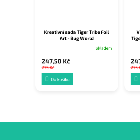
Kreativní sada Tiger Tribe Foil
V
Art - Bug World
Tige
Skladem
247,50 Kč
247
275 Kč
275 
Do košíku
Z