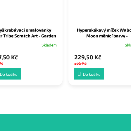
yškrabávací omalovánky
Hyperskákavý míček Wab
r Tribe Scratch Art - Garden
Moon měnící barvy -
yellow/black
Skladem
Sk
,50 Kč
229,50 Kč
Kč
255 Kč
Do košíku
Do košíku