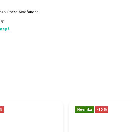
.cz v Praze-Modřanech.
any
 mapě
 %
Novinka
-10 %