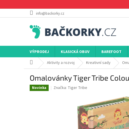
Přejít
na
obsah
info@backorky.cz
VÝPRODEJ
KLASICKÁ OBUV
BAREFOOT
Domů
Aktivity a rozvoj
Kreativní sady
Oma
Omalovánky Tiger Tribe Colou
Značka:
Tiger Tribe
Novinka