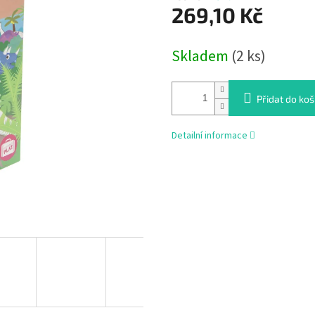
269,10 Kč
Měrná
Skladem
(2 ks)
cena:
Přidat do koš
Detailní informace