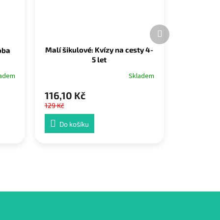
Další
produkt
Malí šikulové: Kvízy na cesty 4-
oba
5 let
Skladem
ladem
116,10 Kč
129 Kč
Do košíku