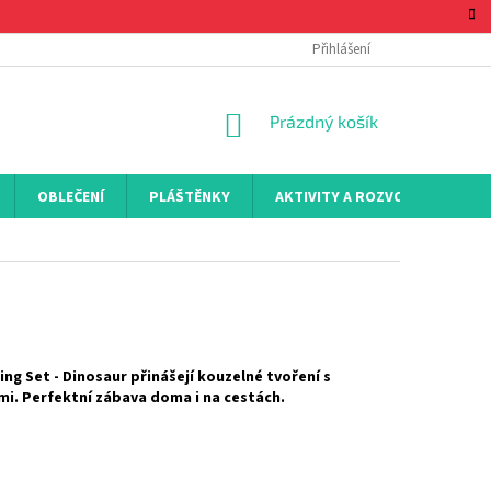
Přihlášení
NÁKUPNÍ
Prázdný košík
KOŠÍK
OBLEČENÍ
PLÁŠTĚNKY
AKTIVITY A ROZVOJ
KON
ng Set - Dinosaur přinášejí kouzelné tvoření s
mi. Perfektní zábava doma i na cestách.