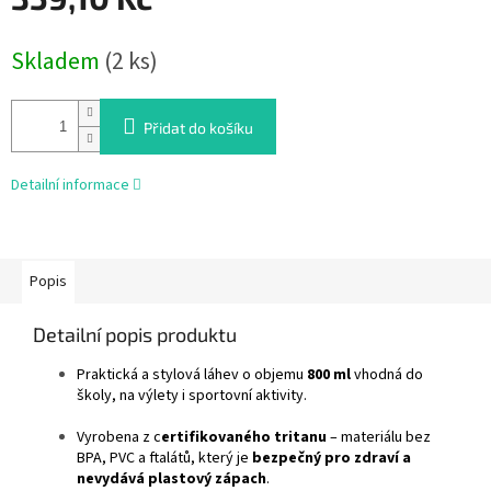
Měrná
Skladem
(2 ks)
cena:
Přidat do košíku
Detailní informace
Popis
Detailní popis produktu
Praktická a stylová láhev o objemu
800 ml
vhodná do
školy, na výlety i sportovní aktivity.
Vyrobena z c
ertifikovaného tritanu
– materiálu bez
BPA, PVC a ftalátů, který je
bezpečný pro zdraví a
nevydává plastový zápach
.