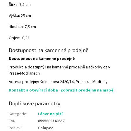
Šířka: 7,5 cm
Výška: 25 cm
Hloubka: 7,5 cm
Objem: 0,8 l
Dostupnost na kamenné prodejně
Dostupnost na kamenné prodejně
Produkt je dostupný i na kamenné prodejně Bačkorky.cz v
Praze-Modřanech.
Adresa prodejny: Kolmanova 2420/14, Praha 4 – Modřany
Kontakt a otevírací doba
·
Zobrazit prodejnu na mapě
Doplňkové parametry
Kategorie
:
Láhve na pití
EAN
:
8595689340537
Pohlaví
:
Chlapec