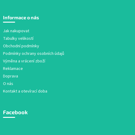
Z
á
Informace o nás
p
a
Jak nakupovat
t
Tabulky velikostí
í
Obchodní podmínky
Podmínky ochrany osobních údajů
Výměna a vrácení zboží
Reklamace
Doprava
O nás
Kontakt a otevírací doba
Facebook