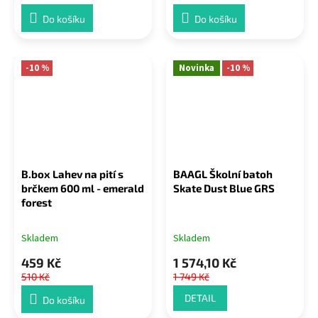
Do košíku
Do košíku
-10 %
Novinka
-10 %
B.box Lahev na pití s
BAAGL Školní batoh
brčkem 600 ml - emerald
Skate Dust Blue GRS
forest
Skladem
Skladem
459 Kč
1 574,10 Kč
510 Kč
1 749 Kč
DETAIL
Do košíku