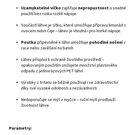
Uzamykatelné víčko
zajišťuje
nepropustnost
a snadné
použití bez rizika rozlití nápoje.
Součástí láhve je sítko, které umožňuje přípravu limonád s
ovocem nebo čaje – láhev je vhodná i pro horké nápoje.
Poutko
připevněné k láhvi umožňuje
pohodlné nošení
v
ruce nebo zavěšení na batoh.
Láhev přispívá k ochraně životního prostředí –
opakovaným použitím snižujete množství plastového
odpadu z jednorázových PET láhví.
Výrobky z tritanu se běžně používají i ve zdravotnictví
díky své vysoké odolnosti a nezávadnosti.
Nedoporučuje se mýt v myčce – ruční mytí prodlouží
životnost láhve.
Parametry: