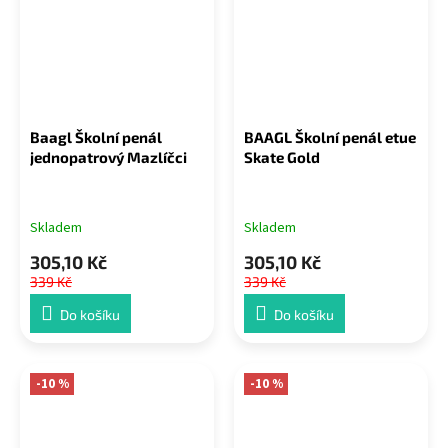
Baagl Školní penál
BAAGL Školní penál etue
jednopatrový Mazlíčci
Skate Gold
Skladem
Skladem
305,10 Kč
305,10 Kč
339 Kč
339 Kč
Do košíku
Do košíku
-10 %
-10 %