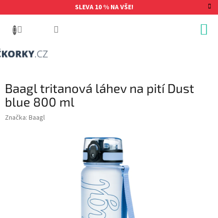
Přejít
SLEVA 10 % NA VŠE!
na
obsah
Baagl tritanová láhev na pití Dust
blue 800 ml
Značka:
Baagl