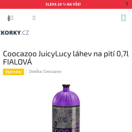
Přejít
SLEVA 10 % NA VŠE!
na
obsah
Coocazoo JuicyLucy láhev na pití 0,7l
FIALOVÁ
Značka:
Coocazoo
Výprodej