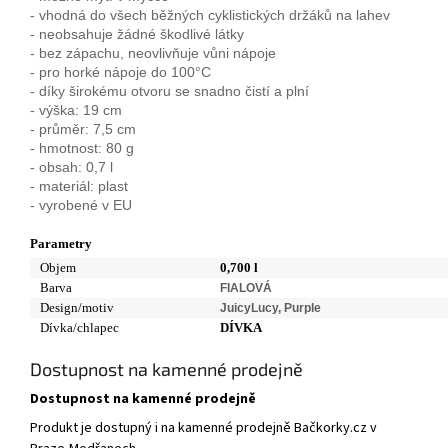
- vhodná do všech běžných cyklistických držáků na lahev
- neobsahuje žádné škodlivé látky
- bez zápachu, neovlivňuje vůni nápoje
- pro horké nápoje do 100°C
- díky širokému otvoru se snadno čistí a plní
- výška: 19 cm
- průměr: 7,5 cm
- hmotnost: 80 g
- obsah: 0,7 l
- materiál: plast
- vyrobené v EU
Parametry
Objem
0,700 l
Barva
FIALOVÁ
Design/motiv
JuicyLucy, Purple
Dívka/chlapec
DÍVKA
Dostupnost na kamenné prodejně
Dostupnost na kamenné prodejně
Produkt je dostupný i na kamenné prodejně Bačkorky.cz v