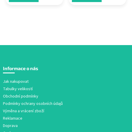
Z
á
Informace o nás
p
a
Jak nakupovat
t
Tabulky velikostí
í
Obchodní podmínky
Podmínky ochrany osobních údajů
Výměna a vrácení zboží
Reklamace
Doprava