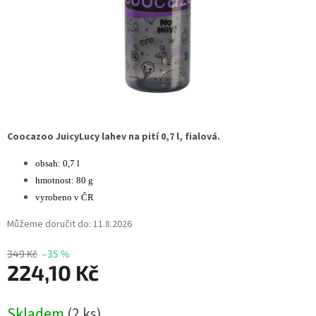
Coocazoo JuicyLucy lahev na pití 0,7 l, fialová.
obsah: 0,7 l
hmotnost: 80 g
vyrobeno v ČR
Můžeme doručit do:
11.8.2026
349 Kč
–35 %
224,10 Kč
Měrná
Skladem
(2 ks)
cena: