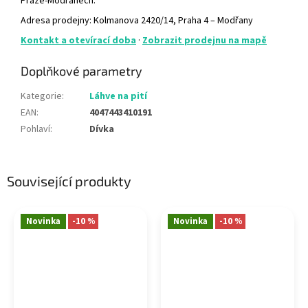
Praze-Modřanech.
Adresa prodejny: Kolmanova 2420/14, Praha 4 – Modřany
Kontakt a otevírací doba
·
Zobrazit prodejnu na mapě
Doplňkové parametry
Kategorie
:
Láhve na pití
EAN
:
4047443410191
Pohlaví
:
Dívka
Související produkty
Novinka
-10 %
Novinka
-10 %