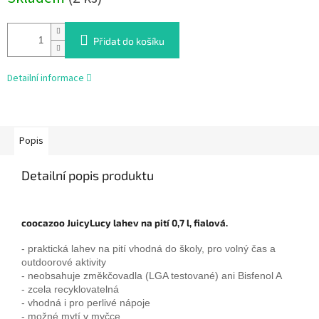
Přidat do košíku
Detailní informace
Popis
Detailní popis produktu
coocazoo JuicyLucy lahev na pití 0,7 l, fialová.
- praktická lahev na pití vhodná do školy, pro volný čas a
outdoorové aktivity
- neobsahuje změkčovadla (LGA testované) ani Bisfenol A
- zcela recyklovatelná
- vhodná i pro perlivé nápoje
- možné mytí v myčce