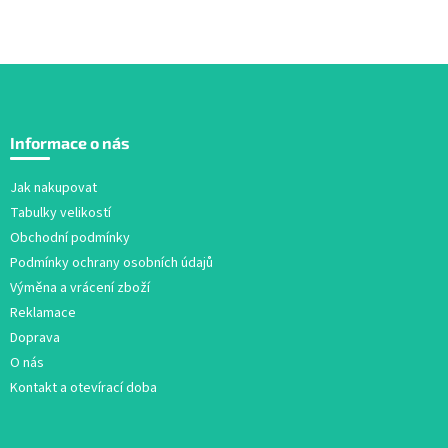
Z
á
Informace o nás
p
a
Jak nakupovat
t
Tabulky velikostí
í
Obchodní podmínky
Podmínky ochrany osobních údajů
Výměna a vrácení zboží
Reklamace
Doprava
O nás
Kontakt a otevírací doba