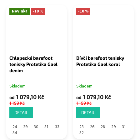
Novinka
-10 %
-10 %
Chlapecké barefoot
Dívčí barefoot tenisky
tenisky Protetika Gael
Protetika Gael koral
denim
Skladem
Skladem
1 079,10 Kč
1 079,10 Kč
od
od
1 199 Kč
1 199 Kč
DETAIL
DETAIL
24
29
30
31
33
23
26
28
29
31
34
32