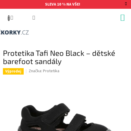
Přejít
SLEVA 10 % NA VŠE!
na
obsah
Protetika Tafi Neo Black – dětské
barefoot sandály
Značka:
Protetika
Výprodej