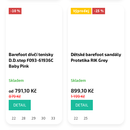
-10 %
Výprodej
-25 %
Barefoot dívčí tenisky
Dětské barefoot sandály
D.D.step F093-61936C
Protetika RIK Grey
Baby Pink
Skladem
Skladem
791,10 Kč
899,10 Kč
od
879 Kč
1 199 Kč
DETAIL
DETAIL
22
28
29
30
33
22
25