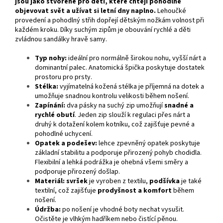
jsou jako stvořené pro děti, které chtějí pohodlně
objevovat svět a užívat si letní dny naplno.
Lehoučké
provedení a pohodlný střih dopřejí dětským nožkám volnost při
každém kroku. Díky suchým zipům je obouvání rychlé a děti
zvládnou sandálky hravě samy.
Typ nohy:
ideální pro normálně širokou nohu, vyšší nárt a
dominantní palec. Anatomická špička poskytuje dostatek
prostoru pro prsty.
Stélka:
vyjímatelná kožená stélka je příjemná na dotek a
umožňuje snadnou kontrolu velikosti během nošení.
Zapínání:
dva pásky na suchý zip umožňují
snadné a
rychlé obutí
. Jeden zip slouží k regulaci přes nárt a
druhý k dotažení kolem kotníku, což zajišťuje pevné a
pohodlné uchycení.
Opatek a podešev:
lehce zpevněný opatek poskytuje
základní stabilitu a podporuje přirozený pohyb chodidla.
Flexibilní a lehká podrážka je ohebná všemi směry a
podporuje přirozený došlap.
Materiál: svršek
je vyroben z textilu,
podšívka
je také
textilní, což zajišťuje
prodyšnost a komfort
během
nošení.
Údržba:
po nošení je vhodné boty nechat vysušit.
Očistěte je vlhkým hadříkem nebo čistící pěnou.