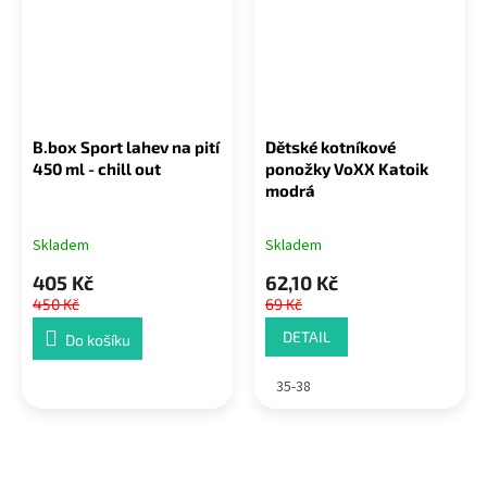
B.box Sport lahev na pití
Dětské kotníkové
450 ml - chill out
ponožky VoXX Katoik
modrá
Skladem
Skladem
405 Kč
62,10 Kč
450 Kč
69 Kč
DETAIL
Do košíku
35-38