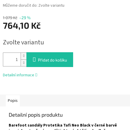
Můžeme doručit do:
Zvolte variantu
1 079 Kč
–29 %
764,10 Kč
Měrná
Zvolte variantu
cena:
Přidat do košíku
Detailní informace
Popis
Detailní popis produktu
Barefoot sandály Protetika Tafi Neo Black v černé barvě