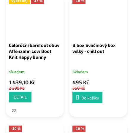
Výprodej
-37 %
-10 %
Celoroční barefoot obuv
B.box Svačinový box
Affenzahn Low Boot
velký - chill out
Knit Happy Bunny
Skladem
Skladem
1 439,10 Kč
495 Kč
2 299 Kč
550 Kč
DETAIL
Do košíku
22
-10 %
-10 %