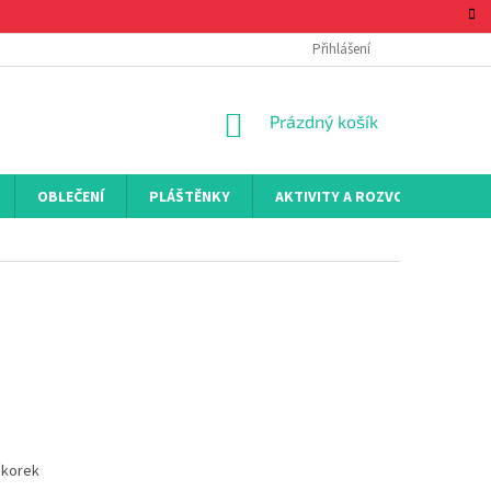
Přihlášení
NÁKUPNÍ
Prázdný košík
KOŠÍK
OBLEČENÍ
PLÁŠTĚNKY
AKTIVITY A ROZVOJ
KON
čkorek