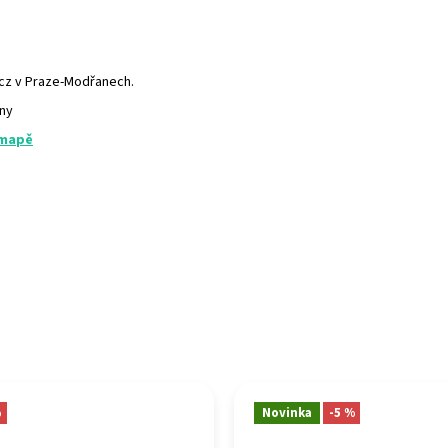
.cz v Praze-Modřanech.
any
 mapě
%
Novinka
-5 %