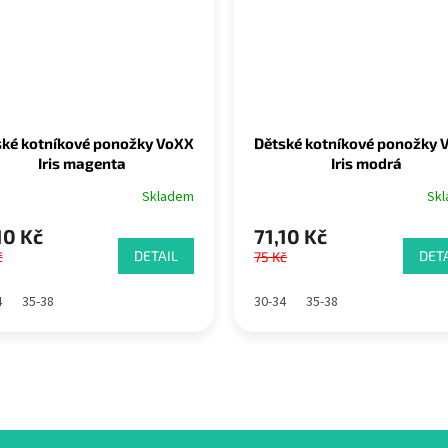
ské kotníkové ponožky VoXX
Dětské kotníkové ponožky 
Iris magenta
Iris modrá
Skladem
Sk
10 Kč
71,10 Kč
DETAIL
DETA
č
75 Kč
4
35-38
30-34
35-38