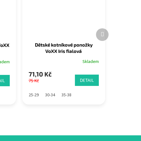
Další
produkt
Dětské kotníkové ponožky
VoXX
VoXX Iris fialová
Skladem
ladem
71,10 Kč
DETAIL
IL
75 Kč
25-29
30-34
35-38