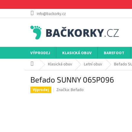
Přejít
na
obsah
info@backorky.cz
VÝPRODEJ
KLASICKÁ OBUV
BAREFOOT
Domů
Klasická obuv
Letní obuv
Befado S
Befado SUNNY 065P096
Značka:
Befado
Výprodej