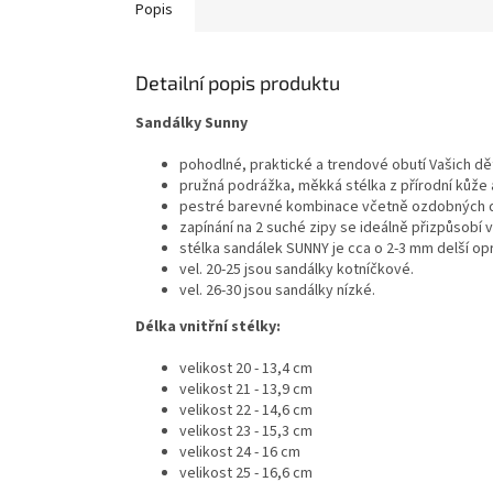
Popis
Detailní popis produktu
Sandálky Sunny
pohodlné, praktické a trendové obutí Vašich dět
pružná podrážka, měkká stélka z přírodní kůže a
pestré barevné kombinace včetně ozdobných do
zapínání na 2 suché zipy se ideálně přizpůsobí 
stélka sandálek SUNNY je cca o 2-3 mm delší opr
vel. 20-25 jsou sandálky kotníčkové.
vel. 26-30 jsou sandálky nízké.
Délka vnitřní stélky:
velikost 20 - 13,4 cm
velikost 21 - 13,9 cm
velikost 22 - 14,6 cm
velikost 23 - 15,3 cm
velikost 24 - 16 cm
velikost 25 - 16,6 cm