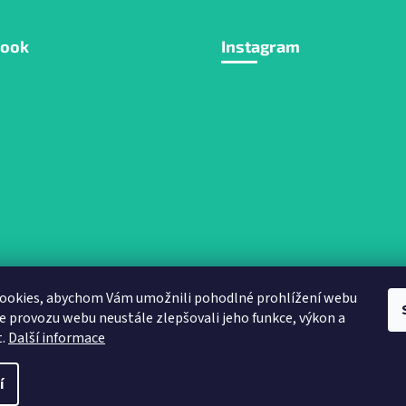
book
Instagram
ookies, abychom Vám umožnili pohodlné prohlížení webu
ze provozu webu neustále zlepšovali jeho funkce, výkon a
Sledovat na Instagra
t.
Další informace
í