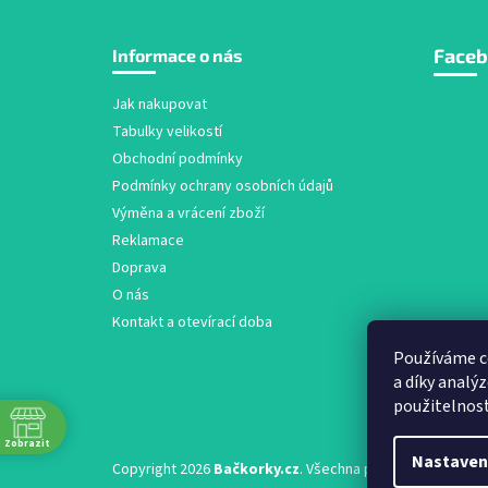
Z
Face
Informace o nás
á
p
a
Jak nakupovat
t
Tabulky velikostí
í
Obchodní podmínky
Podmínky ochrany osobních údajů
Výměna a vrácení zboží
Reklamace
Doprava
O nás
Kontakt a otevírací doba
Používáme c
a díky analý
použitelnos
Zobrazit
Nastaven
Copyright 2026
Bačkorky.cz
. Všechna práva vyhrazena.