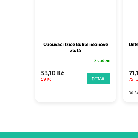
Obouvací lžíce Buble neonově
Dět
žlutá
Skladem
53,10 Kč
71,
DETAIL
59 Kč
75 K
30-3