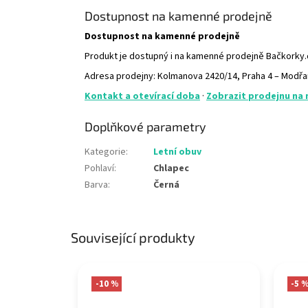
Dostupnost na kamenné prodejně
Dostupnost na kamenné prodejně
Produkt je dostupný i na kamenné prodejně Bačkorky
Adresa prodejny: Kolmanova 2420/14, Praha 4 – Modř
Kontakt a otevírací doba
·
Zobrazit prodejnu na
Doplňkové parametry
Kategorie
:
Letní obuv
Pohlaví
:
Chlapec
Barva
:
Černá
Související produkty
-10 %
-5 