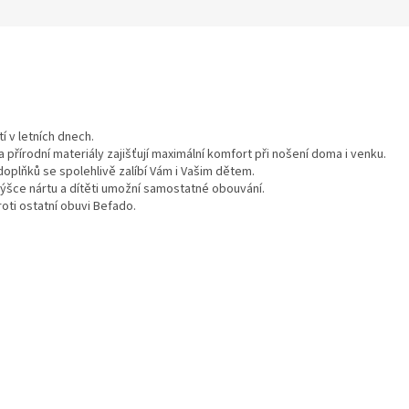
í v letních dnech.
 přírodní materiály zajišťují maximální komfort při nošení doma i venku.
plňků se spolehlivě zalíbí Vám i Vašim dětem.
výšce nártu a dítěti umožní samostatné obouvání.
oti ostatní obuvi Befado.