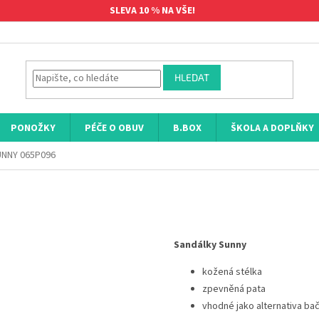
SLEVA 10 % NA VŠE!
HLEDAT
PONOŽKY
PÉČE O OBUV
B.BOX
ŠKOLA A DOPLŇKY
UNNY 065P096
Sandálky Sunny
kožená stélka
zpevněná pata
vhodné jako alternativa ba