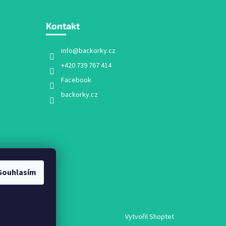
Kontakt
info
@
backorky.cz
+420 739 767 414
Facebook
backorky.cz
Souhlasím
mu
Vytvořil Shoptet