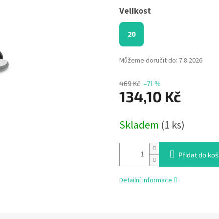
Velikost
20
Můžeme doručit do:
7.8.2026
469 Kč
–71 %
134,10 Kč
Měrná
Skladem
(1 ks)
cena:
Přidat do koš
Detailní informace