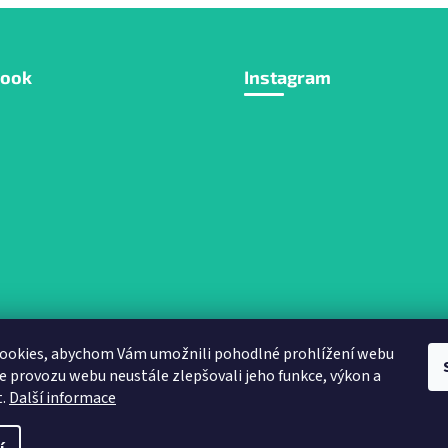
book
Instagram
ookies, abychom Vám umožnili pohodlné prohlížení webu
ze provozu webu neustále zlepšovali jeho funkce, výkon a
Sledovat na Instagra
t.
Další informace