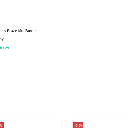
.cz v Praze-Modřanech.
any
 mapě
 %
-5 %