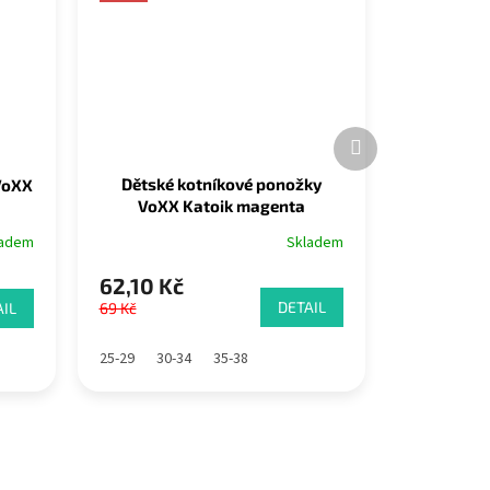
Další
produkt
Dětské kotníkové ponožky
VoXX
VoXX Katoik magenta
Skladem
ladem
62,10 Kč
DETAIL
IL
69 Kč
25-29
30-34
35-38