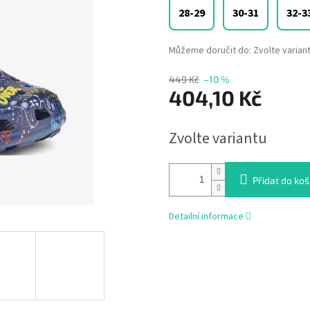
28-29
30-31
32-3
Můžeme doručit do:
Zvolte varian
449 Kč
–10 %
404,10 Kč
Měrná
Zvolte variantu
cena:
Přidat do koš
Detailní informace