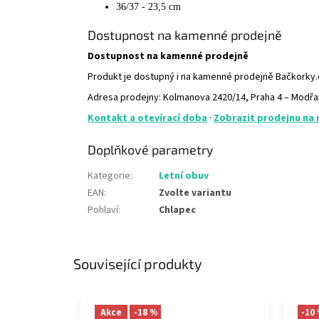
36/37 - 23,5 cm
Dostupnost na kamenné prodejně
Dostupnost na kamenné prodejně
Produkt je dostupný i na kamenné prodejně Bačkorky
Adresa prodejny: Kolmanova 2420/14, Praha 4 – Modř
Kontakt a otevírací doba
·
Zobrazit prodejnu na
Doplňkové parametry
Kategorie
:
Letní obuv
EAN
:
Zvolte variantu
Pohlaví
:
Chlapec
Související produkty
Akce
-18 %
-10