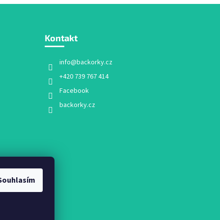
Kontakt
info
@
backorky.cz
+420 739 767 414
Facebook
backorky.cz
Souhlasím
mu