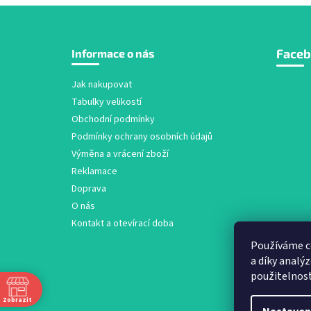
Z
Face
Informace o nás
á
p
a
Jak nakupovat
t
Tabulky velikostí
í
Obchodní podmínky
Podmínky ochrany osobních údajů
Výměna a vrácení zboží
Reklamace
Doprava
O nás
Kontakt a otevírací doba
Používáme c
a díky analý
použitelnos
Zobrazit