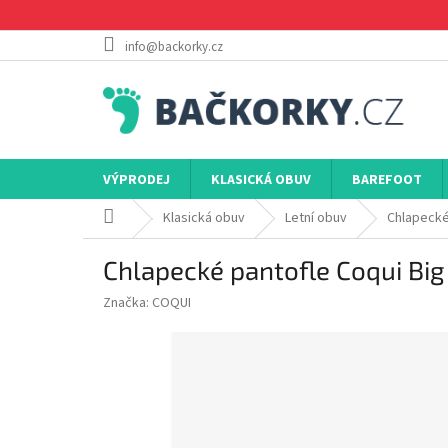
Přejít
na
obsah
info@backorky.cz
VÝPRODEJ
KLASICKÁ OBUV
BAREFOOT
Domů
Klasická obuv
Letní obuv
Chlapecké
Chlapecké pantofle Coqui Bi
Značka:
COQUI