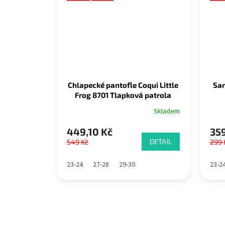
Chlapecké pantofle Coqui Little
San
Frog 8701 Tlapková patrola
Chase modrá
Skladem
449,10 Kč
359
DETAIL
549 Kč
299 
23-24
27-28
29-30
23-2