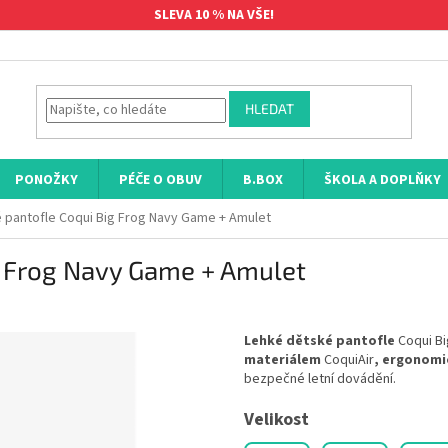
SLEVA 10 % NA VŠE!
HLEDAT
PONOŽKY
PÉČE O OBUV
B.BOX
ŠKOLA A DOPLŇKY
 pantofle Coqui Big Frog Navy Game + Amulet
g Frog Navy Game + Amulet
Lehké dětské pantofle
Coqui Bi
materiálem
CoquiAir
,
ergonomi
bezpečné letní dovádění.
Velikost