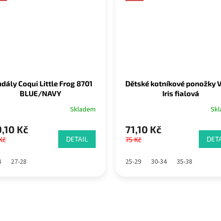
dály Coqui Little Frog 8701
Dětské kotníkové ponožky 
BLUE/NAVY
Iris fialová
Skladem
Sk
,10 Kč
71,10 Kč
DETAIL
DETA
Kč
75 Kč
4
27-28
25-29
30-34
35-38