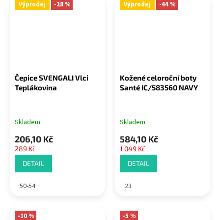
Výprodej
-28 %
Výprodej
-44 %
Čepice SVENGALI Vlci
Kožené celoroční boty
Teplákovina
Santé IC/583560 NAVY
Skladem
Skladem
206,10 Kč
584,10 Kč
289 Kč
1 049 Kč
DETAIL
DETAIL
50-54
23
-10 %
-5 %