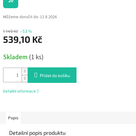
20
Můžeme doručit do:
11.8.2026
1 149 Kč
–53 %
539,10 Kč
Měrná
Skladem
(1 ks)
cena:
Přidat do košíku
Detailní informace
Popis
Detailní popis produktu