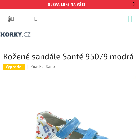
Přejít
SLEVA 10 % NA VŠE!
na
obsah
Kožené sandále Santé 950/9 modrá
Značka:
Santé
Výprodej