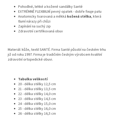
Pohodlné, lehké a kožené sandálky Santé
EXTRÉMNĚ FLEXIBILNÍ pevný opatek - dobře fixuje patu
Anatomicky tvarovaná a měkká
kožená stélka
, která
tlumí nárazy při chůzi
Zapínání na suchý zip
Zdravotní certifikovaná obuv
Materiál: kůže, textil SANTÉ. Firma Santé působí na českém trhu
již od roku 1997. Firma je tradičním českým výrobcem kvalitní
zdravotní ortopedické obuvi.
Tabulka velikostí
20 - délka stélky 12,5 cm
21 - délka stélky 13,5 cm
22 - délka stélky 14,0 cm
23 - délka stélky 14,5 cm
24 - délka stélky 15,0 cm
25 - délka stélky 16,0 cm
26 - délka stélky 16,5 cm