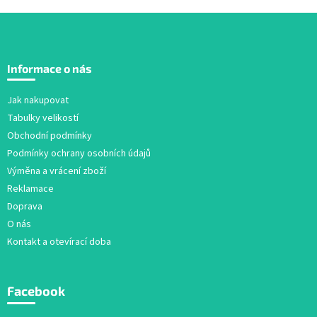
Z
á
Informace o nás
p
a
Jak nakupovat
t
Tabulky velikostí
í
Obchodní podmínky
Podmínky ochrany osobních údajů
Výměna a vrácení zboží
Reklamace
Doprava
O nás
Kontakt a otevírací doba
Facebook