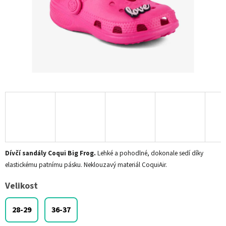
Dívčí sandály Coqui Big Frog.
Lehké a pohodlné, dokonale sedí díky
elastickému patnímu pásku.
Neklouzavý materiál CoquiAir.
Velikost
28-29
36-37