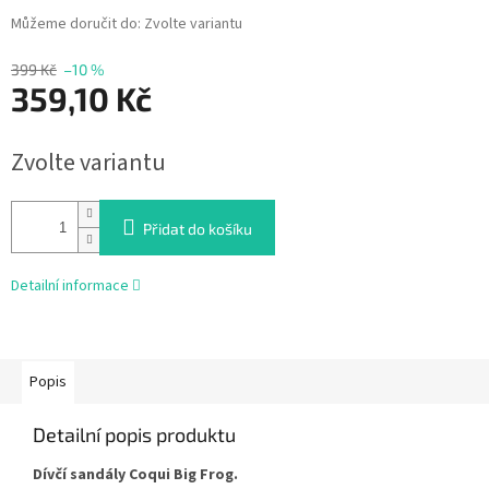
Můžeme doručit do:
Zvolte variantu
399 Kč
–10 %
359,10 Kč
Měrná
Zvolte variantu
cena:
Přidat do košíku
Detailní informace
Popis
Detailní popis produktu
Dívčí sandály Coqui Big Frog.