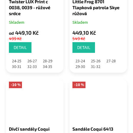
Twister LUX Print c
Little Frog 8701
0038, 0039 - růžové
Tlapková patrola Skye
srdce
růžová
Skladem
Skladem
449,10 Kč
449,10 Kč
od
499 Kč
549 Kč
DETAIL
DETAIL
24-25
26-27
28-29
23-24
25-26
27-28
30-31
32-33
34-35
29-30
31-32
-10 %
-10 %
Dívčí sandály Coqui
Sandále Coqui 6413