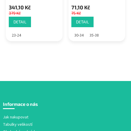
341,10 Kč
71,10 Kč
379 Kč
75 Kč
DETAIL
DETAIL
23-24
30-34
35-38
Z
á
Informace o nás
p
a
Jak nakupovat
t
Tabulky velikostí
í