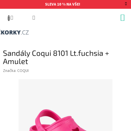
Přejít
SLEVA 10 % NA VŠE!
na
obsah
Sandály Coqui 8101 Lt.fuchsia +
Amulet
Značka:
COQUI