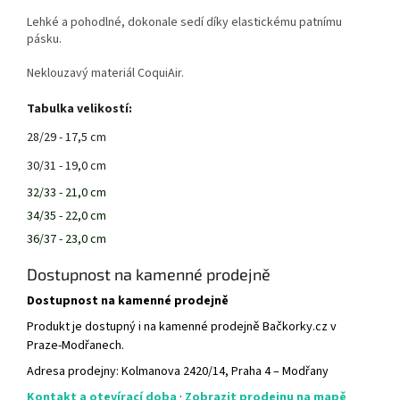
Lehké a pohodlné, dokonale sedí díky elastickému patnímu
pásku.
Neklouzavý materiál CoquiAir.
Tabulka velikostí:
28/29 - 17,5 cm
30/31 - 19,0 cm
32/33 - 21,0 cm
34/35 - 22,0 cm
36/37 - 23,0 cm
Dostupnost na kamenné prodejně
Dostupnost na kamenné prodejně
Produkt je dostupný i na kamenné prodejně Bačkorky.cz v
Praze-Modřanech.
Adresa prodejny: Kolmanova 2420/14, Praha 4 – Modřany
Kontakt a otevírací doba
·
Zobrazit prodejnu na mapě