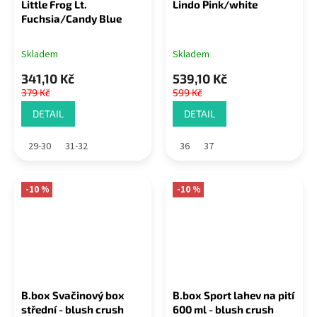
Little Frog Lt.
Lindo Pink/white
Fuchsia/Candy Blue
Skladem
Skladem
341,10 Kč
539,10 Kč
379 Kč
599 Kč
DETAIL
DETAIL
29-30
31-32
36
37
-10 %
-10 %
B.box Svačinový box
B.box Sport lahev na pití
střední - blush crush
600 ml - blush crush