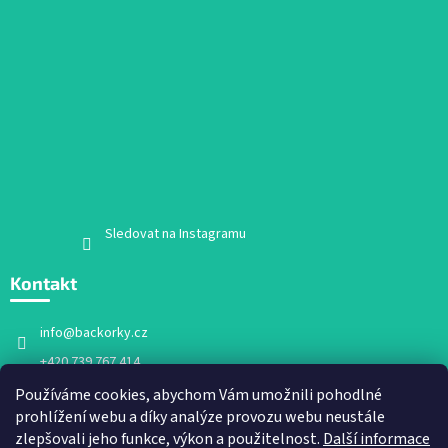
Sledovat na Instagramu
Kontakt
info
@
backorky.cz
+420 739 767 414
Facebook
Používáme cookies, abychom Vám umožnili pohodlné
prohlížení webu a díky analýze provozu webu neustále
backorky.cz
zlepšovali jeho funkce, výkon a použitelnost.
Další informace