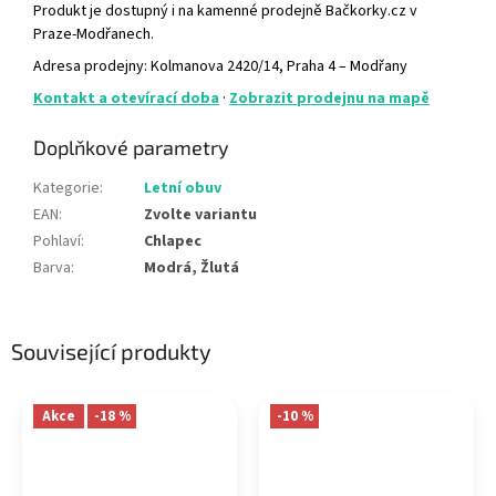
Produkt je dostupný i na kamenné prodejně Bačkorky.cz v
Praze-Modřanech.
Adresa prodejny: Kolmanova 2420/14, Praha 4 – Modřany
Kontakt a otevírací doba
·
Zobrazit prodejnu na mapě
Doplňkové parametry
Kategorie
:
Letní obuv
EAN
:
Zvolte variantu
Pohlaví
:
Chlapec
Barva
:
Modrá, Žlutá
Související produkty
Akce
-18 %
-10 %