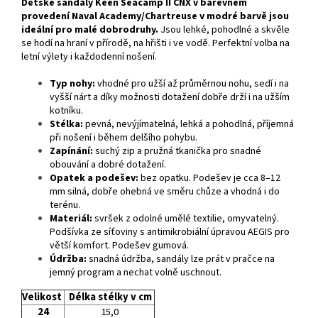
Dětské sandály Keen Seacamp II CNX v barevném
provedení Naval Academy/Chartreuse v modré barvě jsou
ideální pro malé dobrodruhy.
Jsou lehké, pohodlné a skvěle
se hodí na hraní v přírodě, na hřišti i ve vodě. Perfektní volba na
letní výlety i každodenní nošení.
Typ nohy:
vhodné pro užší až průměrnou nohu, sedí i na
vyšší nárt a díky možnosti dotažení dobře drží i na užším
kotníku.
Stélka:
pevná, nevýjímatelná, lehká a pohodlná, příjemná
při nošení i během delšího pohybu.
Zapínání:
suchý zip a pružná tkanička pro snadné
obouvání a dobré dotažení.
Opatek a podešev:
bez opatku. Podešev je cca 8–12
mm silná, dobře ohebná ve směru chůze a vhodná i do
terénu.
Materiál:
svršek z odolné umělé textilie, omyvatelný.
Podšívka ze síťoviny s antimikrobiální úpravou AEGIS pro
větší komfort. Podešev gumová.
Údržba:
snadná údržba, sandály lze prát v pračce na
jemný program a nechat volně uschnout.
Velikost
Délka stélky v cm
24
15,0