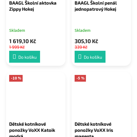
BAAGL Školní aktovka
BAAGL Školní penál
Zippy Hokej
jednopatrový Hokej
Skladem
Skladem
1 619,10 Kč
305,10 Kč
1 999 Kč
339 Kč
Do košíku
Do košíku
-10 %
-5 %
Dětské kotníkové
Dětské kotníkové
ponožky VoXX Katoik
ponožky VoXX Iris
modrá
magenta