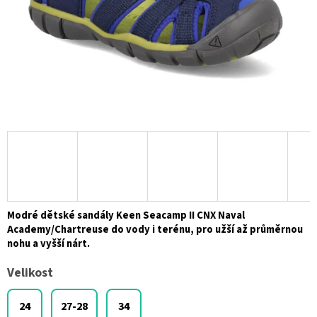
Modré dětské sandály Keen Seacamp II CNX Naval
Academy/Chartreuse do vody i terénu, pro užší až průměrnou
nohu a vyšší nárt.
Velikost
24
27-28
34