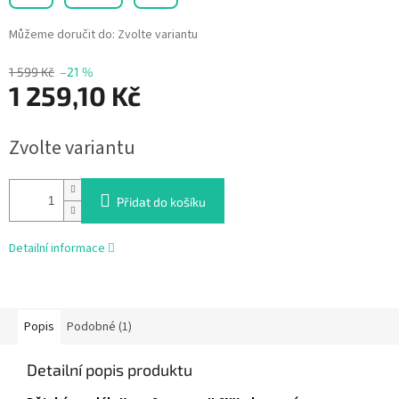
Můžeme doručit do:
Zvolte variantu
1 599 Kč
–21 %
1 259,10 Kč
Měrná
Zvolte variantu
cena:
Přidat do košíku
Detailní informace
Popis
Podobné (1)
Detailní popis produktu