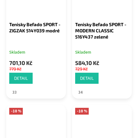
Tenisky Befado SPORT -
Tenisky Befado SPORT -
ZIGZAK 514Y039 modré
MODERN CLASSIC
516Y437 zelené
Skladem
Skladem
701,10 Kč
584,10 Kč
779 Kč
729 Kč
DETAIL
DETAIL
33
34
-10 %
-10 %