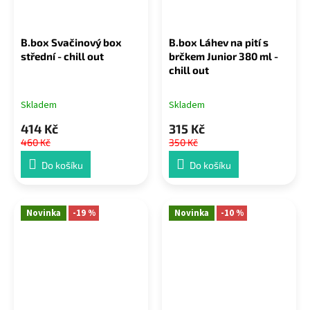
B.box Svačinový box
B.box Láhev na pití s
střední - chill out
brčkem Junior 380 ml -
chill out
Skladem
Skladem
414 Kč
315 Kč
460 Kč
350 Kč
Do košíku
Do košíku
Novinka
-19 %
Novinka
-10 %