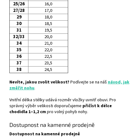
25/26
16,0
27/28
17,0
29
18,0
30
18,5
31
19,5
32/33
20,0
34
21,0
35
22,0
36
22,5
37
23,5
38
24,5
Nevíte, jakou zvolit velikost?
Podívejte se na náš
návod, jak
změřit nohu
.
Vnitřní délka stélky udává rozměr vložky uvnitř obuvi. Pro
správný výběr velikosti doporučujeme
přičíst k délce
chodidla 1–1,2 cm
pro volný pohyb nohy.
Dostupnost na kamenné prodejně
Dostupnost na kamenné prodejně