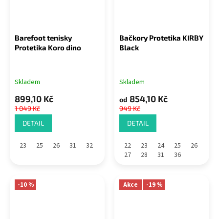
Barefoot tenisky
Bačkory Protetika KIRBY
Protetika Koro dino
Black
Skladem
Skladem
899,10 Kč
854,10 Kč
od
1 049 Kč
949 Kč
DETAIL
DETAIL
23
25
26
31
32
22
23
24
25
26
27
28
31
36
-10 %
Akce
-19 %