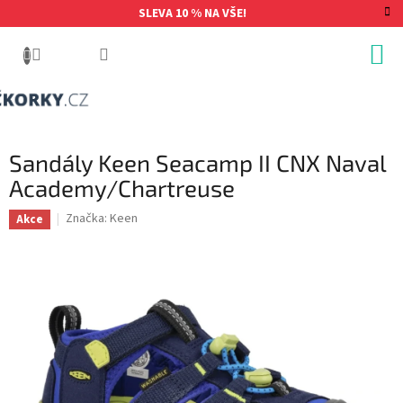
Přejít
SLEVA 10 % NA VŠE!
na
obsah
Sandály Keen Seacamp II CNX Naval
Academy/Chartreuse
Značka:
Keen
Akce