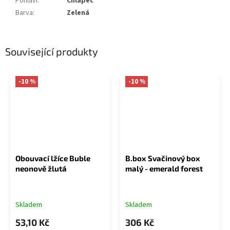
Pohlaví
:
Chlapec
Barva
:
Zelená
Související produkty
-10 %
-10 %
Obouvací lžíce Buble
B.box Svačinový box
neonově žlutá
malý - emerald forest
Skladem
Skladem
53,10 Kč
306 Kč