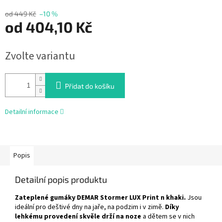
od 449 Kč
–10 %
od
404,10 Kč
Měrná
Zvolte variantu
cena:
Přidat do košíku
Detailní informace
Popis
Detailní popis produktu
Zateplené gumáky DEMAR Stormer LUX Print n khaki.
Jsou
ideální pro deštivé dny na jaře, na podzim i v zimě.
Díky
lehkému provedení skvěle drží na noze
a dětem se v nich