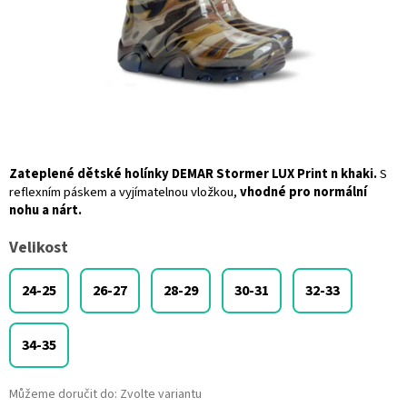
Zateplené dětské holínky DEMAR Stormer LUX Print n khaki
.
S
reflexním páskem a vyjímatelnou vložkou,
vhodné pro normální
nohu a nárt.
Velikost
24-25
26-27
28-29
30-31
32-33
34-35
Můžeme doručit do:
Zvolte variantu