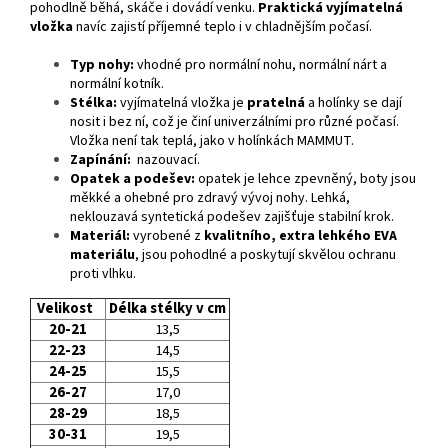
pohodlně běhá, skáče i dovádí venku.
Praktická vyjímatelná
vložka
navíc zajistí příjemné teplo i v chladnějším počasí.
Typ nohy:
vhodné pro normální nohu, normální nárt a
normální kotník.
Stélka:
vyjímatelná vložka je
pratelná
a holínky se dají
nosit i bez ní, což je činí univerzálními pro různé počasí.
Vložka není tak teplá, jako v holínkách MAMMUT.
Zapínání:
nazouvací.
Opatek a podešev:
opatek je lehce zpevněný, boty jsou
měkké a ohebné pro zdravý vývoj nohy. Lehká,
neklouzavá syntetická podešev zajišťuje stabilní krok.
Materiál:
vyrobené z
kvalitního, extra lehkého EVA
materiálu
, jsou pohodlné a poskytují skvělou ochranu
proti vlhku.
Velikost
Délka stélky v cm
20-21
13,5
22-23
14,5
24-25
15,5
26-27
17,0
28-29
18,5
30-31
19,5