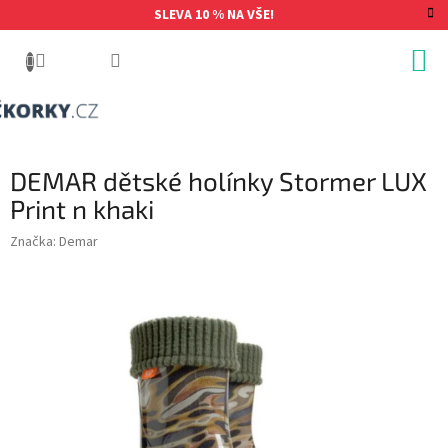
Přejít
SLEVA 10 % NA VŠE!
na
obsah
DEMAR dětské holínky Stormer LUX
Print n khaki
Značka:
Demar