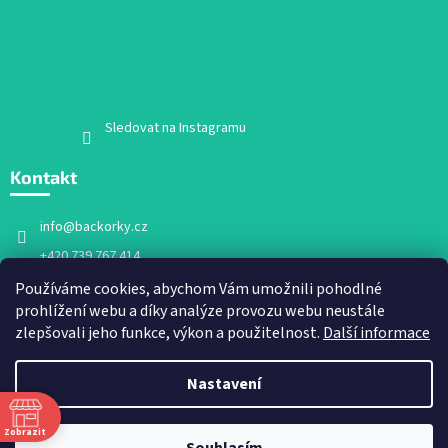
Sledovat na Instagramu
Kontakt
info
@
backorky.cz
+420 739 767 414
Facebook
Používáme cookies, abychom Vám umožnili pohodlné
prohlížení webu a díky analýze provozu webu neustále
backorky.cz
zlepšovali jeho funkce, výkon a použitelnost.
Další informace
Nastavení
Vytvořil Shoptet
Zobrazit