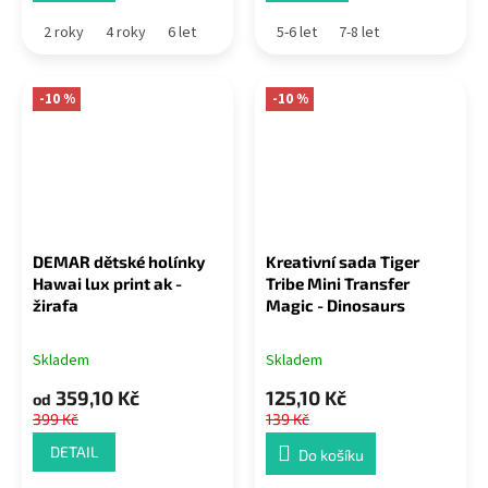
2 roky
4 roky
6 let
5-6 let
7-8 let
-10 %
-10 %
DEMAR dětské holínky
Kreativní sada Tiger
Hawai lux print ak -
Tribe Mini Transfer
žirafa
Magic - Dinosaurs
Skladem
Skladem
359,10 Kč
125,10 Kč
od
399 Kč
139 Kč
DETAIL
Do košíku