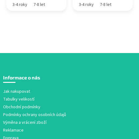
3-4 roky
7-8 let
3-4 roky
7-8 let
Z
á
Informace o nás
p
a
Jak nakupovat
t
Tabulky velikostí
í
Obchodní podmínky
Podmínky ochrany osobních údajů
Výměna a vrácení zboží
Reklamace
Doprava