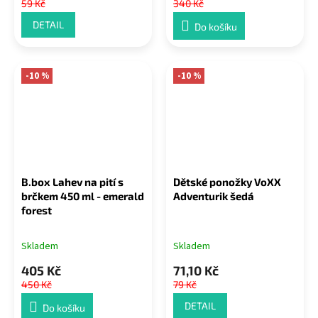
59 Kč
340 Kč
DETAIL
Do košíku
-10 %
-10 %
B.box Lahev na pití s
Dětské ponožky VoXX
brčkem 450 ml - emerald
Adventurik šedá
forest
Skladem
Skladem
405 Kč
71,10 Kč
450 Kč
79 Kč
DETAIL
Do košíku