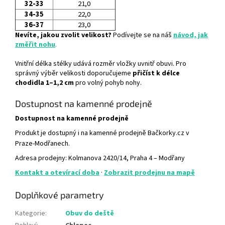
32-33
21,0
34-35
22,0
36-37
23,0
Nevíte, jakou zvolit velikost?
Podívejte se na náš
návod, jak
změřit nohu
.
Vnitřní délka stélky udává rozměr vložky uvnitř obuvi. Pro
správný výběr velikosti doporučujeme
přičíst k délce
chodidla 1–1,2 cm
pro volný pohyb nohy.
Dostupnost na kamenné prodejně
Dostupnost na kamenné prodejně
Produkt je dostupný i na kamenné prodejně Bačkorky.cz v
Praze-Modřanech.
Adresa prodejny: Kolmanova 2420/14, Praha 4 – Modřany
Kontakt a otevírací doba
·
Zobrazit prodejnu na mapě
Doplňkové parametry
Kategorie
:
Obuv do deště