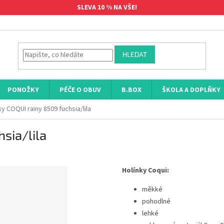
SLEVA 10 % NA VŠE!
HLEDAT
PONOŽKY
PÉČE O OBUV
B.BOX
ŠKOLA A DOPLŇKY
ky COQUI rainy 8509 fuchsia/lila
sia/lila
Holínky Coqui:
měkké
pohodlné
lehké