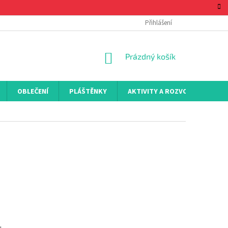
Přihlášení
NÁKUPNÍ
Prázdný košík
KOŠÍK
OBLEČENÍ
PLÁŠTĚNKY
AKTIVITY A ROZVOJ
KON