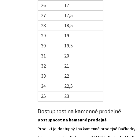
26
17
27
17,5
28
18,5
29
19
30
19,5
31
20
32
21
33
22
34
22,5
35
23
Dostupnost na kamenné prodejně
Dostupnost na kamenné prodejně
Produkt je dostupný i na kamenné prodejně Bačkorky