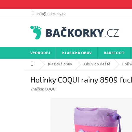
Přejít
na
obsah
info@backorky.cz
VÝPRODEJ
KLASICKÁ OBUV
BAREFOOT
Domů
Klasická obuv
Obuv do deště
Holín
Holínky COQUI rainy 8509 fuch
Značka:
COQUI