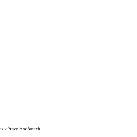
.cz v Praze-Modřanech.