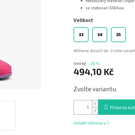
neklouzavý materiál CoquiF
se stahovací šňůrkou
Velikost
33
34
35
Můžeme doručit do:
Zvolte varian
549 Kč
–10 %
494,10 Kč
Měrná
Zvolte variantu
cena:
Přidat do koš
Detailní informace