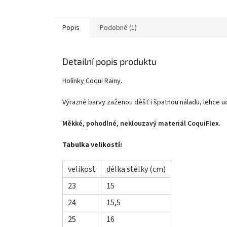
Popis
Podobné (1)
Detailní popis produktu
H
olínky Coqui Rainy.
Výrazné barvy zaženou déšť i špatnou náladu, lehce ud
Měkké, pohodlné, neklouzavý materiál CoquiFlex
.
Tabulka velikostí:
velikost
délka stélky (cm)
23
15
24
15,5
25
16