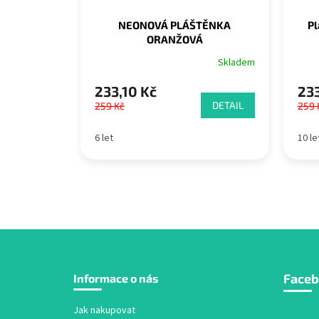
NEONOVÁ PLÁŠTĚNKA
Pl
ORANŽOVÁ
Skladem
233,10 Kč
233
DETAIL
259 Kč
259 
6 let
10 le
Z
Face
Informace o nás
á
p
a
Jak nakupovat