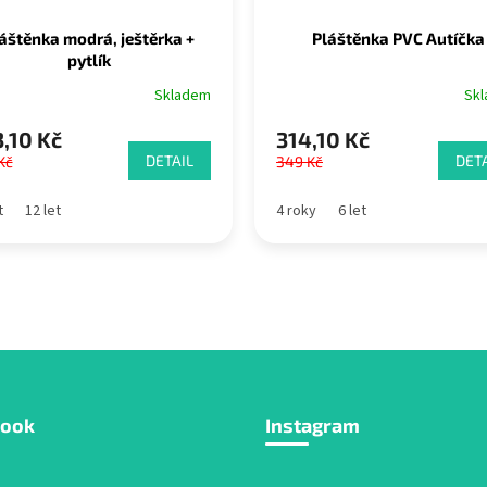
áštěnka modrá, ještěrka +
Pláštěnka PVC Autíčka
pytlík
Skladem
Sk
,10 Kč
314,10 Kč
DETAIL
DETA
Kč
349 Kč
t
12 let
4 roky
6 let
book
Instagram