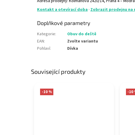
Adresa prodejny: Kolmanova 2420/14, Praha 4 – Modř
Kontakt a otevírací doba
·
Zobrazit prodejnu na
Doplňkové parametry
Kategorie
:
Obuv do deště
EAN
:
Zvolte variantu
Pohlaví
:
Dívka
Související produkty
-10 %
-10