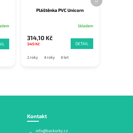
produkt
Pláštěnka PVC Unicorn
Skladem
ladem
314,10 Kč
DETAIL
IL
349 Kč
2 roky
4 roky
6 let
Kontakt
info
@
backorky.cz