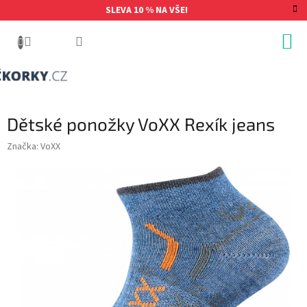
Přejít
SLEVA 10 % NA VŠE!
na
obsah
Dětské ponožky VoXX Rexík jeans
Značka:
VoXX