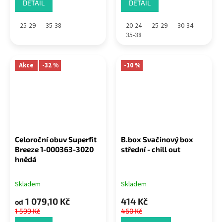
DETAIL
DETAIL
25-29
35-38
20-24
25-29
30-34
35-38
Akce
-32 %
-10 %
Celoroční obuv Superfit
B.box Svačinový box
Breeze 1-000363-3020
střední - chill out
hnědá
Skladem
Skladem
1 079,10 Kč
414 Kč
od
1 599 Kč
460 Kč