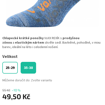
Chlapecké krátké ponožky
VoXX REXÍK s
prodyšnou
zónou
a
elastickým nártem
skvěle sedí. Bavlněné, pohodlné, v mixu
barev, ideální na léto i celodenní nošení.
Velikost
25-29
35-38
Můžeme doručit do:
Zvolte variantu
55 Kč
–10 %
49,50 Kč
Měrná