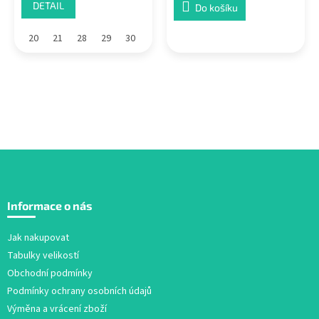
DETAIL
Do košíku
20
21
28
29
30
Z
á
Informace o nás
p
a
Jak nakupovat
t
Tabulky velikostí
í
Obchodní podmínky
Podmínky ochrany osobních údajů
Výměna a vrácení zboží