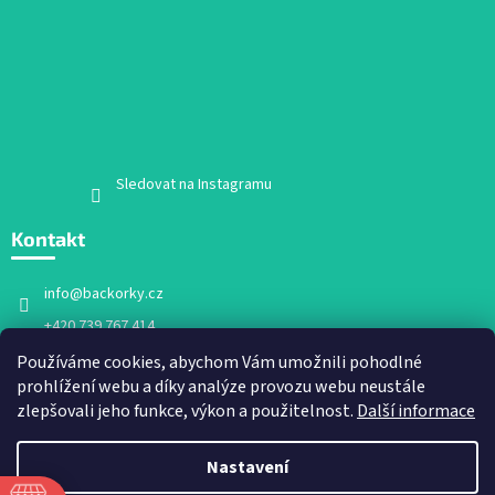
Sledovat na Instagramu
Kontakt
info
@
backorky.cz
+420 739 767 414
Facebook
Používáme cookies, abychom Vám umožnili pohodlné
prohlížení webu a díky analýze provozu webu neustále
backorky.cz
zlepšovali jeho funkce, výkon a použitelnost.
Další informace
Nastavení
Vytvořil Shoptet