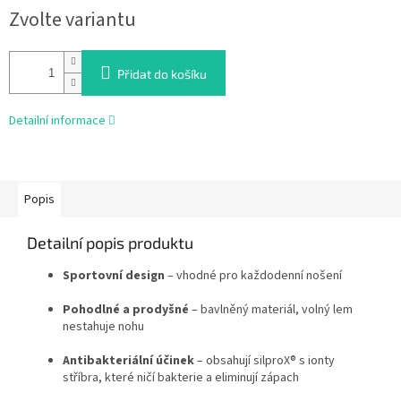
Zvolte variantu
cena:
Přidat do košíku
Detailní informace
Popis
Detailní popis produktu
Sportovní design
– vhodné pro každodenní nošení
Pohodlné a prodyšné
– bavlněný materiál, volný lem
nestahuje nohu
Antibakteriální účinek
– obsahují silproX® s ionty
stříbra, které ničí bakterie a eliminují zápach