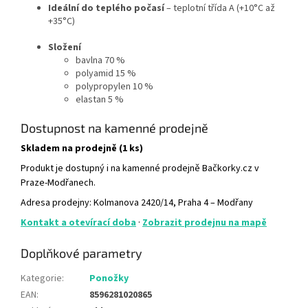
Ideální do teplého počasí
– teplotní třída A (+10°C až
+35°C)
Složení
bavlna 70 %
polyamid 15 %
polypropylen 10 %
elastan 5 %
Dostupnost na kamenné prodejně
Skladem na prodejně (1 ks)
Produkt je dostupný i na kamenné prodejně Bačkorky.cz v
Praze-Modřanech.
Adresa prodejny: Kolmanova 2420/14, Praha 4 – Modřany
Kontakt a otevírací doba
·
Zobrazit prodejnu na mapě
Doplňkové parametry
Kategorie
:
Ponožky
EAN
:
8596281020865