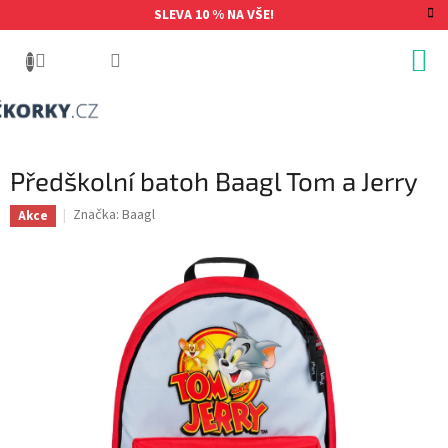
Přejít
SLEVA 10 % NA VŠE!
na
obsah
Předškolní batoh Baagl Tom a Jerry
Značka:
Baagl
Akce