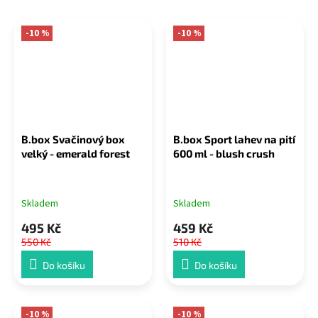
-10 %
-10 %
B.box Svačinový box
B.box Sport lahev na pití
velký - emerald forest
600 ml - blush crush
Skladem
Skladem
495 Kč
459 Kč
550 Kč
510 Kč
Do košíku
Do košíku
-10 %
-10 %