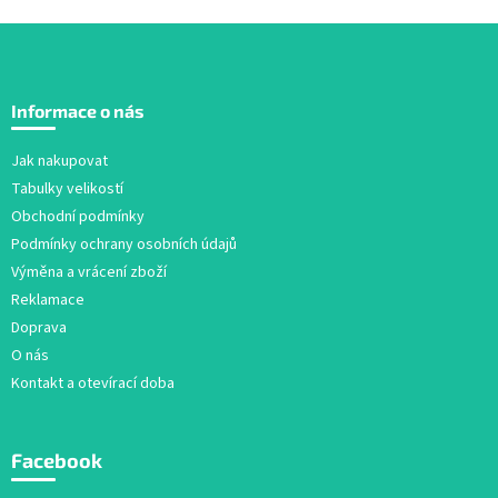
Z
á
Informace o nás
p
a
Jak nakupovat
t
Tabulky velikostí
í
Obchodní podmínky
Podmínky ochrany osobních údajů
Výměna a vrácení zboží
Reklamace
Doprava
O nás
Kontakt a otevírací doba
Facebook