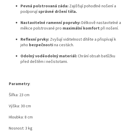
Pevná polstrovaná záda:
Zajišťují pohodlné nošení a
podporují
správné držení těla.
Nastavitelné ramenní popruhy:
Délkově nastavitelné a
měkce polstrované pro
maximální komfort
při nošení.
Reflexní prvky:
Zvyšují viditelnost dítěte a přispívají k
jeho
bezpečnosti
na cestách.
Odolný voděodolný materiál:
Chrání obsah batůžku
před deštěm i nečistotami.
Parametry
:
Šířka: 23 cm
Výška: 30 cm
Hloubka: 8 cm
Nosnost: 3 kg