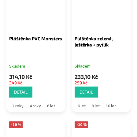
Pláštěnka PVC Monsters
Pláštěnka zelená,
ještěrka + pytlík
Skladem
Skladem
314,10 Kč
233,10 Kč
349 Kč
259 Kč
DETAIL
DETAIL
2 roky
4 roky
6 let
6 let
8 let
10 let
-10 %
-10 %