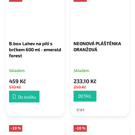
B.box Lahev na pití s
NEONOVÁ PLÁŠTĚNKA
brčkem 600 ml - emerald
ORANŽOVÁ
forest
Skladem
Skladem
459 Kč
233,10 Kč
510 Kč
259 Kč
DETAIL
Do košíku
6 let
-10 %
-10 %