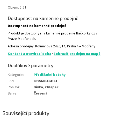
Objem: 5,5 l
Dostupnost na kamenné prodejně
Dostupnost na kamenné prodejně
Produkt je dostupný i na kamenné prodejně Bačkorky.cz v
Praze-Modřanech.
Adresa prodejny: Kolmanova 2420/14, Praha 4 – Modřany
Kontakt a otevírací doba
·
Zobrazit prodejnu na mapě
Doplňkové parametry
Kategorie
:
Předškolní batohy
EAN
:
8595689314361
Pohlaví
:
Dívka, Chlapec
Barva
:
Červená
Související produkty