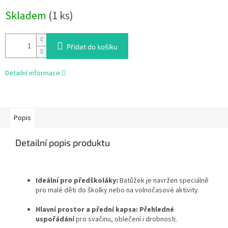
Měrná
Skladem
(1 ks)
cena:
Přidat do košíku
Detailní informace
Popis
Detailní popis produktu
Ideální pro předškoláky:
Batůžek je navržen speciálně
pro malé děti do školky nebo na volnočasové aktivity.
Hlavní prostor a přední kapsa:
Přehledné
uspořádání
pro svačinu, oblečení i drobnosti.