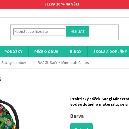
SLEVA 10 % NA VŠE!
HLEDAT
PONOŽKY
PÉČE O OBUV
B.BOX
ŠKOLA A DOPLŇKY
Sáčky na obuv
BAAGL Sáček Minecraft Chaos
s
Praktický sáček Baagl Minecraf
voděodolného materiálu, se si
Barva