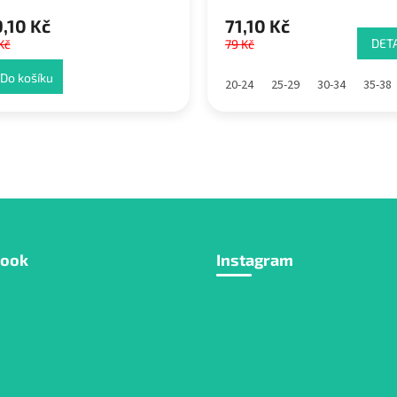
,10 Kč
71,10 Kč
DETA
Kč
79 Kč
Do košíku
20-24
25-29
30-34
35-38
book
Instagram