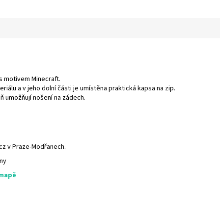
s motivem Minecraft.
lu a v jeho dolní části je umístěna praktická kapsa na zip.
ň umožňují nošení na zádech.
.cz v Praze-Modřanech.
any
 mapě