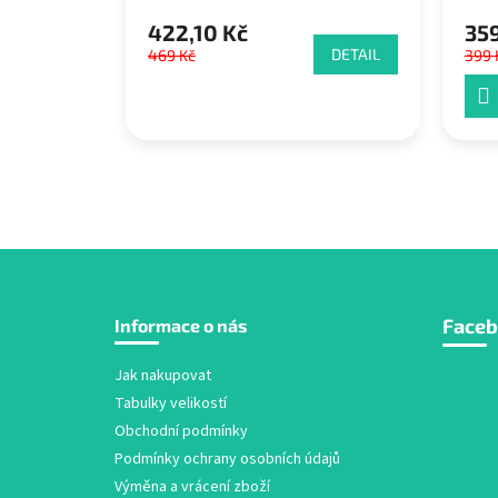
422,10 Kč
359
DETAIL
469 Kč
399 
Z
Face
Informace o nás
á
p
a
Jak nakupovat
t
Tabulky velikostí
í
Obchodní podmínky
Podmínky ochrany osobních údajů
Výměna a vrácení zboží