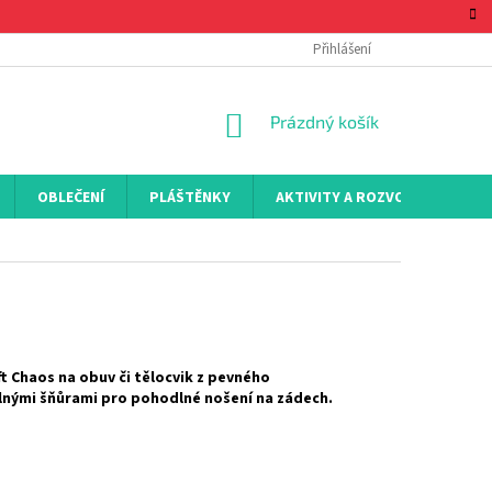
Přihlášení
NÁKUPNÍ
Prázdný košík
KOŠÍK
OBLEČENÍ
PLÁŠTĚNKY
AKTIVITY A ROZVOJ
KON
t Chaos na obuv či tělocvik z pevného
lnými šňůrami pro pohodlné nošení na zádech.