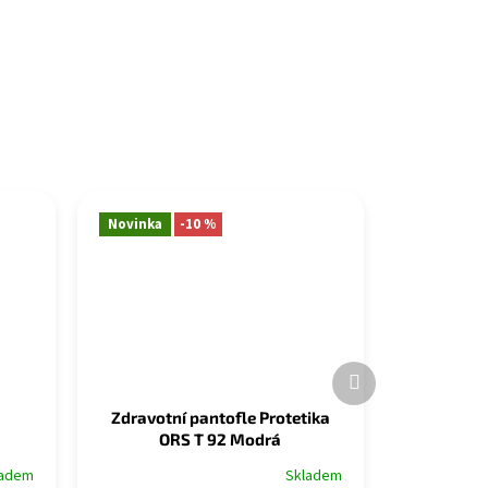
Novinka
-10 %
Další
produkt
Zdravotní pantofle Protetika
ORS T 92 Modrá
Skladem
ladem