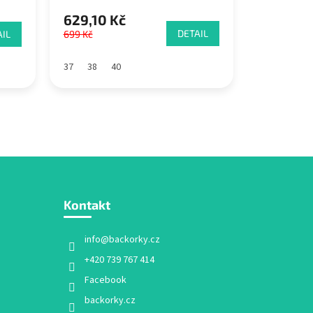
629,10 Kč
DETAIL
IL
699 Kč
37
38
40
Kontakt
info
@
backorky.cz
+420 739 767 414
Facebook
backorky.cz