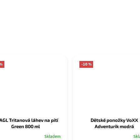
 %
-10 %
GL Tritanová láhev na pití
Dětské ponožky VoXX
Green 800 ml
Adventurik modrá
Skladem
Sk