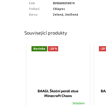
EAN
:
8595689359874
Pohlaví
:
Chlapec
Barva
:
Zelená, Smíšená
Související produkty
Novinka
-10 %
-10
BAAGL Školní penál etue
BAA
Minecraft Chaos
Skladem