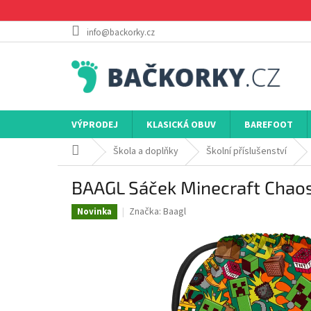
Přejít
na
obsah
info@backorky.cz
VÝPRODEJ
KLASICKÁ OBUV
BAREFOOT
Domů
Škola a doplňky
Školní příslušenství
BAAGL Sáček Minecraft Chao
Značka:
Baagl
Novinka