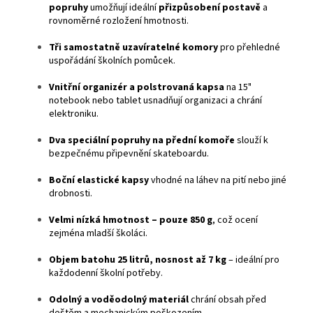
popruhy
umožňují ideální
přizpůsobení postavě
a
rovnoměrné rozložení hmotnosti.
Tři samostatně uzavíratelné komory
pro přehledné
uspořádání školních pomůcek.
Vnitřní organizér a polstrovaná kapsa
na 15"
notebook nebo tablet usnadňují organizaci a chrání
elektroniku.
Dva speciální popruhy na přední komoře
slouží k
bezpečnému připevnění skateboardu.
Boční elastické kapsy
vhodné na láhev na pití nebo jiné
drobnosti.
Velmi nízká hmotnost – pouze 850 g
, což ocení
zejména mladší školáci.
Objem batohu 25 litrů, nosnost až 7 kg
– ideální pro
každodenní školní potřeby.
Odolný a voděodolný materiál
chrání obsah před
deštěm a mechanickým poškozením.