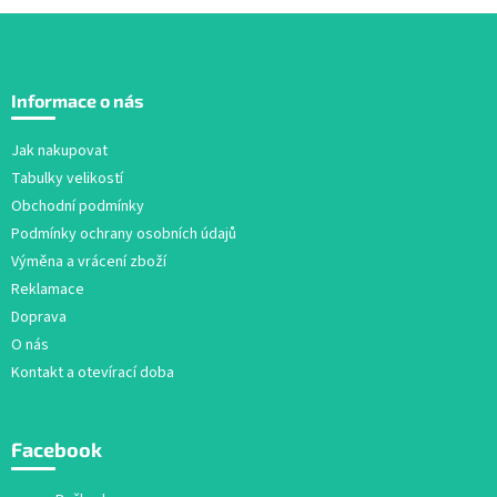
Z
á
Informace o nás
p
a
Jak nakupovat
t
Tabulky velikostí
í
Obchodní podmínky
Podmínky ochrany osobních údajů
Výměna a vrácení zboží
Reklamace
Doprava
O nás
Kontakt a otevírací doba
Facebook