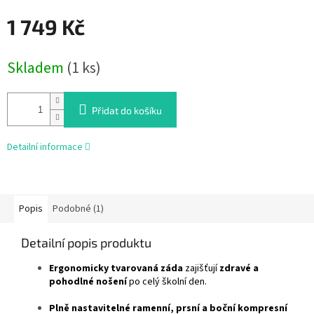
1 749 Kč
Měrná
Skladem
(1 ks)
cena:
Přidat do košíku
Detailní informace
Popis
Podobné (1)
Detailní popis produktu
Ergonomicky tvarovaná záda
zajišťují
zdravé a
pohodlné nošení
po celý školní den.
Plně nastavitelné ramenní, prsní a boční kompresní