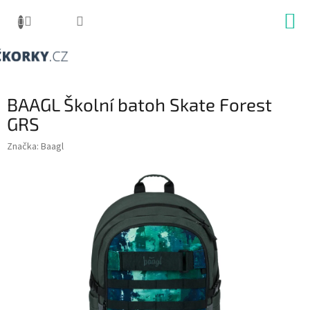
Přejít
na
obsah
BAAGL Školní batoh Skate Forest
GRS
Značka:
Baagl