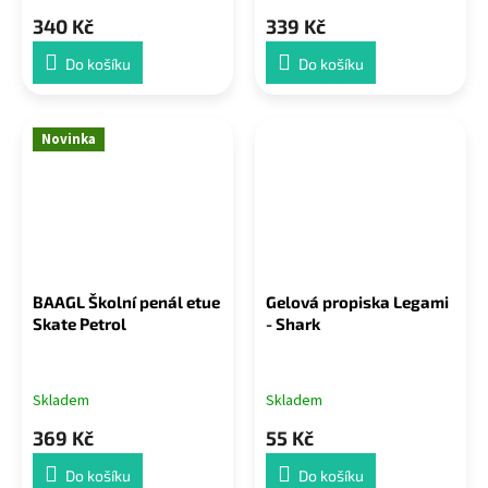
340 Kč
339 Kč
Do košíku
Do košíku
Novinka
BAAGL Školní penál etue
Gelová propiska Legami
Skate Petrol
- Shark
Skladem
Skladem
369 Kč
55 Kč
Do košíku
Do košíku