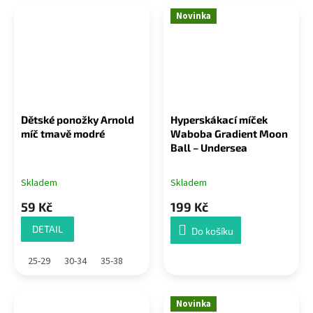
Novinka
Dětské ponožky Arnold
Hyperskákací míček
míč tmavě modré
Waboba Gradient Moon
Ball – Undersea
Skladem
Skladem
59 Kč
199 Kč
DETAIL
Do košíku
25-29
30-34
35-38
Novinka