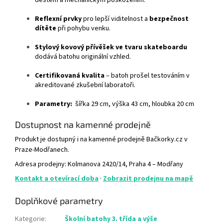
Reflexní prvky
pro lepší viditelnost a
bezpečnost
dítěte
při pohybu venku.
Stylový kovový přívěšek ve tvaru skateboardu
dodává batohu originální vzhled.
Certifikovaná kvalita
– batoh prošel testováním v
akreditované zkušební laboratoři.
Parametry:
šířka 29 cm, výška 43 cm, hloubka 20 cm
Dostupnost na kamenné prodejně
Produkt je dostupný i na kamenné prodejně Bačkorky.cz v
Praze-Modřanech.
Adresa prodejny: Kolmanova 2420/14, Praha 4 – Modřany
Kontakt a otevírací doba
·
Zobrazit prodejnu na mapě
Doplňkové parametry
Kategorie
:
Školní batohy 3. třída a výše