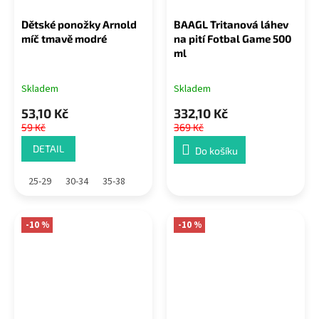
Dětské ponožky Arnold
BAAGL Tritanová láhev
míč tmavě modré
na pití Fotbal Game 500
ml
Skladem
Skladem
53,10 Kč
332,10 Kč
59 Kč
369 Kč
DETAIL
Do košíku
25-29
30-34
35-38
-10 %
-10 %