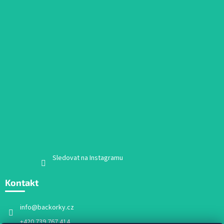
Sledovat na Instagramu
Kontakt
info
@
backorky.cz
+420 739 767 414