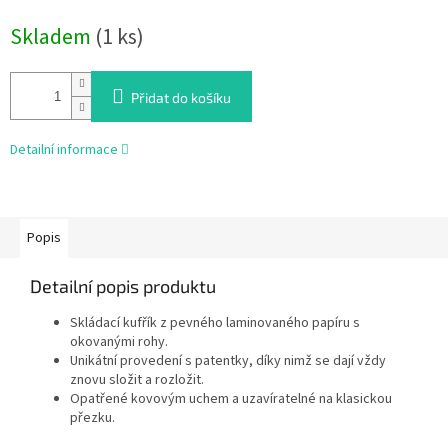
Měrná
Skladem
(1 ks)
cena:
Přidat do košíku
Detailní informace
Popis
Detailní popis produktu
Skládací kufřík z pevného laminovaného papíru s
okovanými rohy.
Unikátní provedení s patentky, díky nimž se dají vždy
znovu složit a rozložit.
Opatřené kovovým uchem a uzavíratelné na klasickou
přezku.