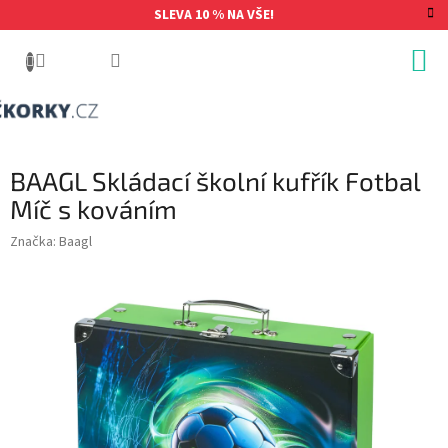
Přejít
SLEVA 10 % NA VŠE!
na
obsah
BAAGL Skládací školní kufřík Fotbal
Míč s kováním
Značka:
Baagl