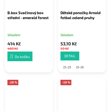
B.box Svačinový box
Dětské ponožky Arnold
střední - emerald forest
fotbal zelené pruhy
Skladem
Skladem
414 Kč
53,10 Kč
460 Kč
59 Kč
DETAIL
Do košíku
25-29
35-38
-10 %
-10 %