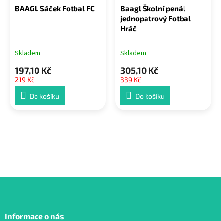
BAAGL Sáček Fotbal FC
Baagl Školní penál
jednopatrový Fotbal
Hráč
Skladem
Skladem
197,10 Kč
305,10 Kč
219 Kč
339 Kč
Do košíku
Do košíku
Z
á
Informace o nás