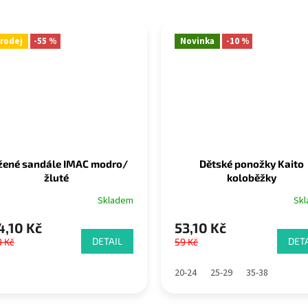
rodej
-55 %
Novinka
-10 %
žené sandále IMAC modro/
Dětské ponožky Kaito
žluté
koloběžky
Skladem
Sk
,10 Kč
53,10 Kč
DETAIL
DETA
9 Kč
59 Kč
20-24
25-29
35-38