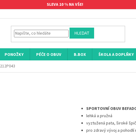
SLEVA 10 % NA VŠE!
HLEDAT
PONOŽKY
PÉČE O OBUV
B.BOX
ŠKOLA A DOPLŇKY
 212P043
SPORTOVNÍ OBUV BEFADO
lehká a pružná
vyztužená pata, široké špi
pro zdravý vývoj a pohodlí