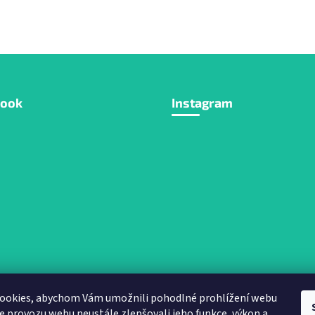
book
Instagram
ookies, abychom Vám umožnili pohodlné prohlížení webu
ze provozu webu neustále zlepšovali jeho funkce, výkon a