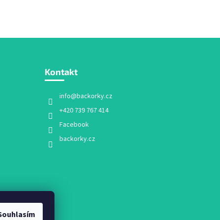
Kontakt
info
@
backorky.cz
+420 739 767 414
Facebook
backorky.cz
Souhlasím