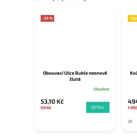
-10 %
Výp
Obouvací lžíce Buble neonově
Ko
žlutá
Skladem
53,10 Kč
494
DETAIL
59 Kč
1 09
20