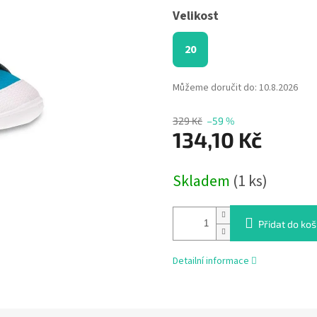
Velikost
20
Můžeme doručit do:
10.8.2026
329 Kč
–59 %
134,10 Kč
Měrná
Skladem
(1 ks)
cena:
Přidat do koš
Detailní informace