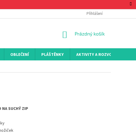
Přihlášení
NÁKUPNÍ
Prázdný košík
KOŠÍK
OBLEČENÍ
PLÁŠTĚNKY
AKTIVITY A ROZVOJ
KON
 NA SUCHÝ ZIP
čky
 nožiček