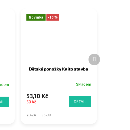
Novinka
-10 %
Další
produkt
Dětské ponožky Kaito stavba
Skladem
ladem
53,10 Kč
DETAIL
IL
59 Kč
20-24
35-38