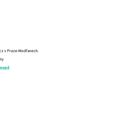
.cz v Praze-Modřanech.
any
 mapě