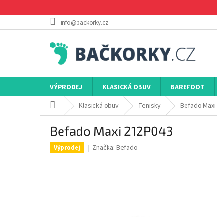
Přejít
na
obsah
info@backorky.cz
VÝPRODEJ
KLASICKÁ OBUV
BAREFOOT
Domů
Klasická obuv
Tenisky
Befado Maxi
Befado Maxi 212P043
Značka:
Befado
Výprodej