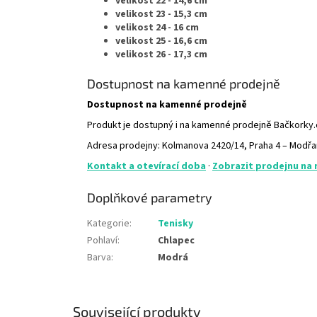
velikost 22 - 14,6 cm
velikost 23 - 15,3 cm
velikost 24 - 16 cm
velikost 25 - 16,6 cm
velikost 26 - 17,3 cm
Dostupnost na kamenné prodejně
Dostupnost na kamenné prodejně
Produkt je dostupný i na kamenné prodejně Bačkorky
Adresa prodejny: Kolmanova 2420/14, Praha 4 – Modř
Kontakt a otevírací doba
·
Zobrazit prodejnu na
Doplňkové parametry
Kategorie
:
Tenisky
Pohlaví
:
Chlapec
Barva
:
Modrá
Související produkty