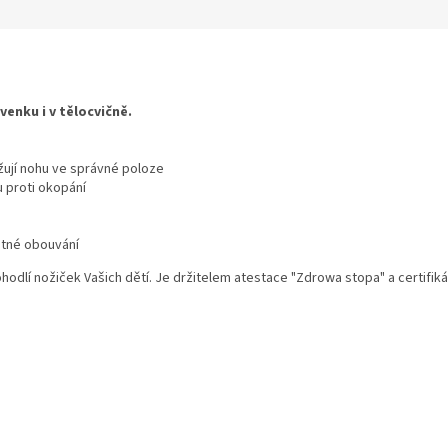
enku i v tělocvičně.
ují nohu ve správné poloze
u proti okopání
tatné obouvání
dlí nožiček Vašich dětí. Je držitelem atestace "Zdrowa stopa" a certifikátu