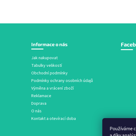
Z
Face
Informace o nás
á
p
a
Jak nakupovat
t
Tabulky velikostí
í
Obchodní podmínky
Podmínky ochrany osobních údajů
Výměna a vrácení zboží
Reklamace
Doprava
O nás
Kontakt a otevírací doba
Používáme c
a díky analý