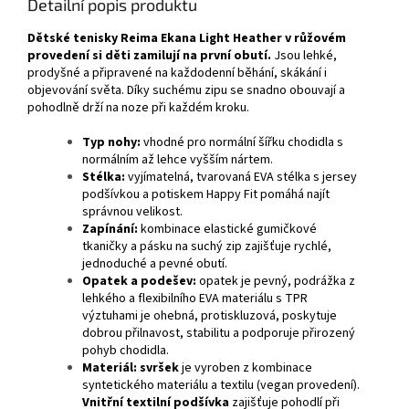
Detailní popis produktu
Dětské tenisky Reima Ekana Light Heather v růžovém
provedení
si děti zamilují na první obutí.
Jsou lehké,
prodyšné a připravené na každodenní běhání, skákání i
objevování světa. Díky suchému zipu se snadno obouvají a
pohodlně drží na noze při každém kroku.
Typ nohy:
vhodné pro normální šířku chodidla s
normálním až lehce vyšším nártem.
Stélka:
vyjímatelná, tvarovaná EVA stélka s jersey
podšívkou a potiskem Happy Fit pomáhá najít
správnou velikost.
Zapínání:
kombinace elastické gumičkové
tkaničky a pásku na suchý zip zajišťuje rychlé,
jednoduché a pevné obutí.
Opatek a podešev:
opatek je pevný, podrážka z
lehkého a flexibilního EVA materiálu s TPR
výztuhami je ohebná, protiskluzová, poskytuje
dobrou přilnavost, stabilitu a podporuje přirozený
pohyb chodidla.
Materiál:
svršek
je vyroben z kombinace
syntetického materiálu a textilu (vegan provedení).
Vnitřní textilní podšívka
zajišťuje pohodlí při