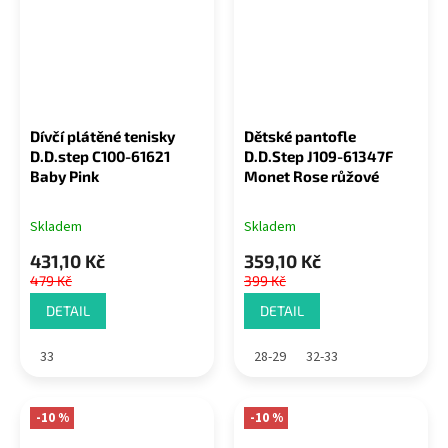
Dívčí plátěné tenisky
Dětské pantofle
D.D.step C100-61621
D.D.Step J109-61347F
Baby Pink
Monet Rose růžové
Skladem
Skladem
431,10 Kč
359,10 Kč
479 Kč
399 Kč
DETAIL
DETAIL
33
28-29
32-33
-10 %
-10 %