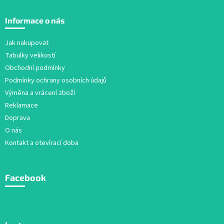
Z
á
Informace o nás
p
a
Jak nakupovat
t
Tabulky velikostí
í
Obchodní podmínky
Podmínky ochrany osobních údajů
Výměna a vrácení zboží
Reklamace
Doprava
O nás
Kontakt a otevírací doba
Facebook