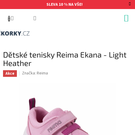
Přejít
SLEVA 10 % NA VŠE!
na
obsah
Dětské tenisky Reima Ekana - Light
Heather
Značka:
Reima
Akce