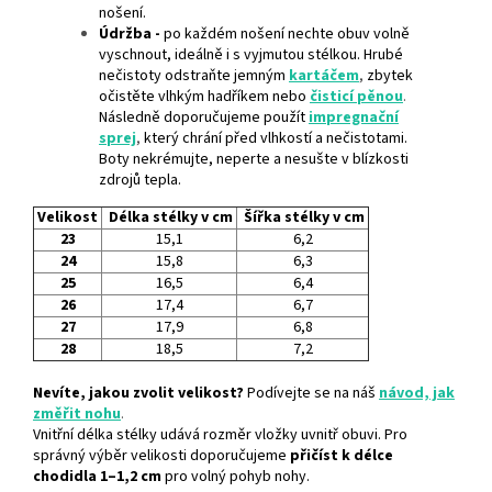
nošení.
Údržba -
po každém nošení nechte obuv volně
vyschnout, ideálně i s vyjmutou stélkou. Hrubé
nečistoty odstraňte jemným
kartáčem
,
zbytek
očistěte vlhkým hadříkem nebo
čisticí pěnou
.
Následně doporučujeme použít
impregnační
sprej
,
který chrání před vlhkostí a nečistotami.
Boty nekrémujte, neperte a nesušte v blízkosti
zdrojů tepla.
Velikost
Délka stélky v cm
Šířka stélky v cm
23
15,1
6,2
24
15,8
6,3
25
16,5
6,4
26
17,4
6,7
27
17,9
6,8
28
18,5
7,2
Nevíte, jakou zvolit velikost?
Podívejte se na náš
návod, jak
změřit nohu
.
Vnitřní délka stélky udává rozměr vložky uvnitř obuvi. Pro
správný výběr velikosti doporučujeme
přičíst k délce
chodidla 1–1,2 cm
pro volný pohyb nohy.