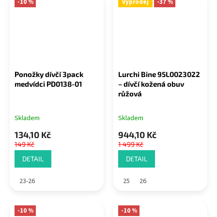
-10 %
Výprodej
-37 %
Ponožky dívčí 3pack
Lurchi Bine 95L0023022
medvídci PD0138-01
– dívčí kožená obuv
růžová
Skladem
Skladem
134,10 Kč
944,10 Kč
149 Kč
1 499 Kč
DETAIL
DETAIL
23-26
25
26
-10 %
-10 %