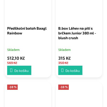
Předškolní batoh Baagl
B.box Láhev na pití s
Rainbow
brčkem Junior 380 ml -
blush crush
Skladem
Skladem
512,10 Kč
315 Kč
569 Kč
350 Kč
Do košíku
Do košíku
-10 %
-10 %