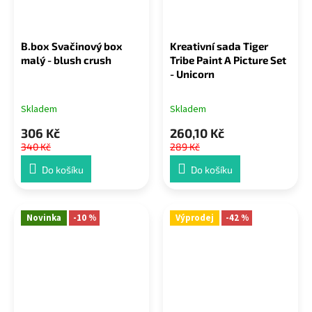
B.box Svačinový box
Kreativní sada Tiger
malý - blush crush
Tribe Paint A Picture Set
- Unicorn
Skladem
Skladem
306 Kč
260,10 Kč
340 Kč
289 Kč
Do košíku
Do košíku
Novinka
-10 %
Výprodej
-42 %