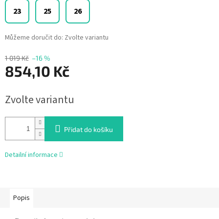
23
25
26
Můžeme doručit do:
Zvolte variantu
1 019 Kč
–16 %
854,10 Kč
Měrná
Zvolte variantu
cena:
Přidat do košíku
Detailní informace
Popis