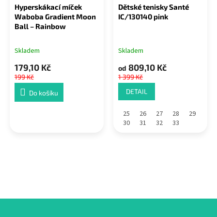
Hyperskákací míček
Dětské tenisky Santé
Waboba Gradient Moon
IC/130140 pink
Ball – Rainbow
Skladem
Skladem
179,10 Kč
809,10 Kč
od
199 Kč
1 399 Kč
DETAIL
Do košíku
25
26
27
28
29
30
31
32
33