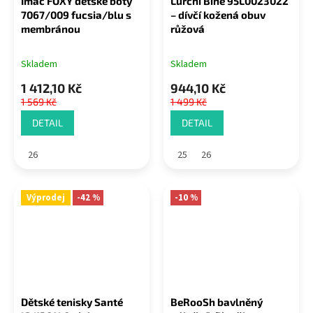
Imac FOXY dětské boty
Lurchi Bine 95L0023022
7067/009 fucsia/blu s
– dívčí kožená obuv
membránou
růžová
Skladem
Skladem
1 412,10 Kč
944,10 Kč
1 569 Kč
1 499 Kč
DETAIL
DETAIL
26
25
26
Výprodej
-42 %
-10 %
Dětské tenisky Santé
BeRooSh bavlněný