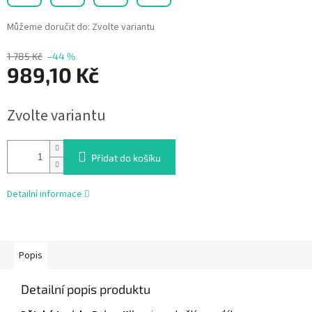
Můžeme doručit do:
Zvolte variantu
1 785 Kč
–44 %
989,10 Kč
Měrná
Zvolte variantu
cena:
Přidat do košíku
Detailní informace
Popis
Detailní popis produktu