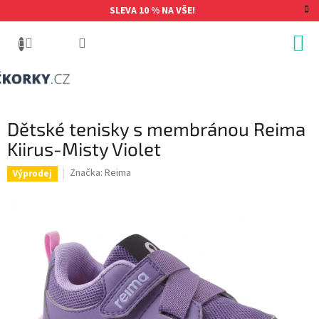
Přejít
SLEVA 10 % NA VŠE!
na
obsah
Dětské tenisky s membránou Reima
Kiirus-Misty Violet
Značka:
Reima
Výprodej