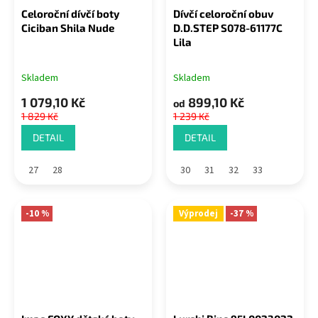
Celoroční dívčí boty
Dívčí celoroční obuv
Ciciban Shila Nude
D.D.STEP S078-61177C
Lila
Skladem
Skladem
1 079,10 Kč
899,10 Kč
od
1 829 Kč
1 239 Kč
DETAIL
DETAIL
27
28
30
31
32
33
-10 %
Výprodej
-37 %