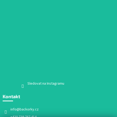
Sledovat na Instagramu
Kontakt
info
@
backorky.cz
+420 739 767 414