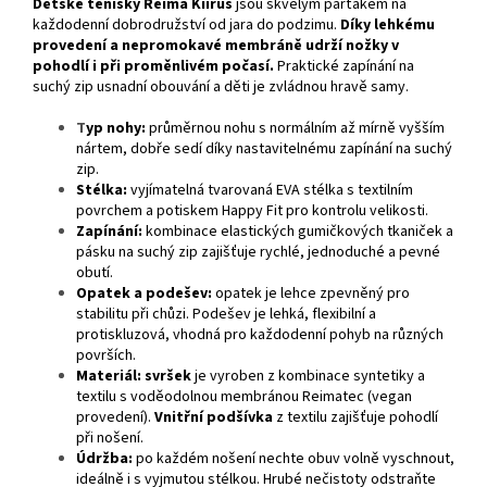
Dětské tenisky Reima Kiirus
jsou skvělým parťákem na
každodenní dobrodružství od jara do podzimu.
Díky lehkému
provedení a nepromokavé membráně udrží nožky v
pohodlí i při proměnlivém počasí.
Praktické zapínání na
suchý zip usnadní obouvání a děti je zvládnou hravě samy.
T
yp nohy:
průměrnou nohu s normálním až mírně vyšším
nártem, dobře sedí díky nastavitelnému zapínání na suchý
zip.
Stélka:
vyjímatelná tvarovaná EVA stélka s textilním
povrchem a potiskem Happy Fit pro kontrolu velikosti.
Zapínání:
kombinace elastických gumičkových tkaniček a
pásku na suchý zip zajišťuje rychlé, jednoduché a pevné
obutí.
Opatek a podešev:
opatek je lehce zpevněný pro
stabilitu při chůzi. Podešev je lehká, flexibilní a
protiskluzová, vhodná pro každodenní pohyb na různých
površích.
Materiál:
svršek
je vyroben z kombinace syntetiky a
textilu s voděodolnou membránou Reimatec (vegan
provedení).
Vnitřní podšívka
z textilu zajišťuje pohodlí
při nošení.
Údržba:
po každém nošení nechte obuv volně vyschnout,
ideálně i s vyjmutou stélkou. Hrubé nečistoty odstraňte