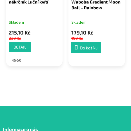
nákrčník Luční kvítí
Waboba Gradient Moon
Ball – Rainbow
Skladem
Skladem
215,10 Kč
179,10 Kč
239 Kč
199 Kč
DETAIL
Do košíku
46-50
Z
á
Informace o nás