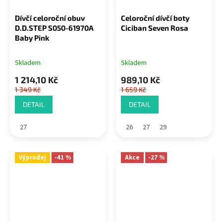
Dívčí celoroční obuv
Celoroční dívčí boty
D.D.STEP S050-61970A
Ciciban Seven Rosa
Baby Pink
Skladem
Skladem
1 214,10 Kč
989,10 Kč
1 349 Kč
1 659 Kč
DETAIL
DETAIL
27
26
27
29
Výprodej
-41 %
Akce
-27 %