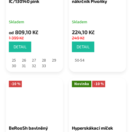
IC/130140 pink
nákrčník Pivoňky
Skladem
Skladem
809,10 Kč
224,10 Kč
od
1 399 Kč
249 Kč
DETAIL
DETAIL
25
26
27
28
29
50-54
30
31
32
33
-10 %
Novinka
-10 %
BeRooSh bavlněný
Hyperskákací míček