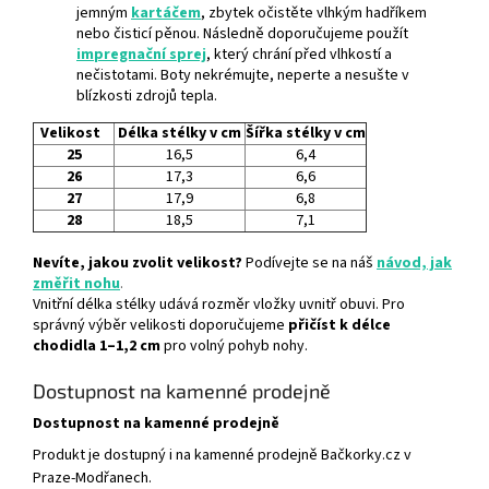
jemným
kartáčem
, zbytek očistěte vlhkým hadříkem
nebo čisticí pěnou. Následně doporučujeme použít
impregnační sprej
, který chrání před vlhkostí a
nečistotami. Boty nekrémujte, neperte a nesušte v
blízkosti zdrojů tepla.
Velikost
Délka stélky v cm
Šířka stélky v cm
25
16,5
6,4
26
17,3
6,6
27
17,9
6,8
28
18,5
7,1
Nevíte, jakou zvolit velikost?
Podívejte se na náš
návod, jak
změřit nohu
.
Vnitřní délka stélky udává rozměr vložky uvnitř obuvi. Pro
správný výběr velikosti doporučujeme
přičíst k délce
chodidla 1–1,2 cm
pro volný pohyb nohy.
Dostupnost na kamenné prodejně
Dostupnost na kamenné prodejně
Produkt je dostupný i na kamenné prodejně Bačkorky.cz v
Praze-Modřanech.