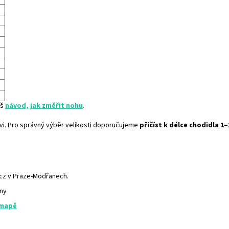
áš
návod, jak změřit nohu
.
uvi. Pro správný výběr velikosti doporučujeme
přičíst k délce chodidla 1
.cz v Praze-Modřanech.
any
 mapě