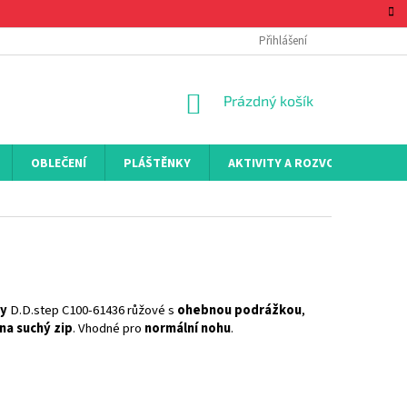
Přihlášení
NÁKUPNÍ
Prázdný košík
KOŠÍK
OBLEČENÍ
PLÁŠTĚNKY
AKTIVITY A ROZVOJ
KON
ky
D.D.step C100-61436 růžové s
ohebnou podrážkou
,
na suchý zip
. Vhodné pro
normální nohu
.