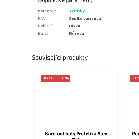
Kategorie
:
Tenisky
EAN
:
Zvolte variantu
Pohlaví
:
Dívka
Barva
:
Růžová
Související produkty
Akce
-16 %
-10
Barefoot boty Protetika Alex
Po