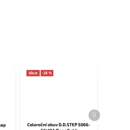
Akce
-25 %
Další
produkt
Celoroční obuv D.D.STEP S066-
nap