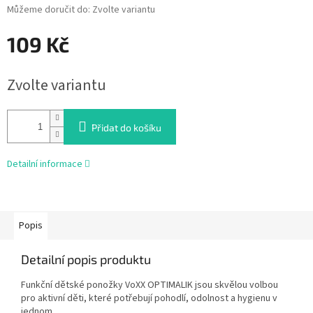
Můžeme doručit do:
Zvolte variantu
109 Kč
Měrná
Zvolte variantu
cena:
Přidat do košíku
Detailní informace
Popis
Detailní popis produktu
Funkční dětské ponožky VoXX OPTIMALIK jsou skvělou volbou
pro aktivní děti, které potřebují pohodlí, odolnost a hygienu v
jednom.