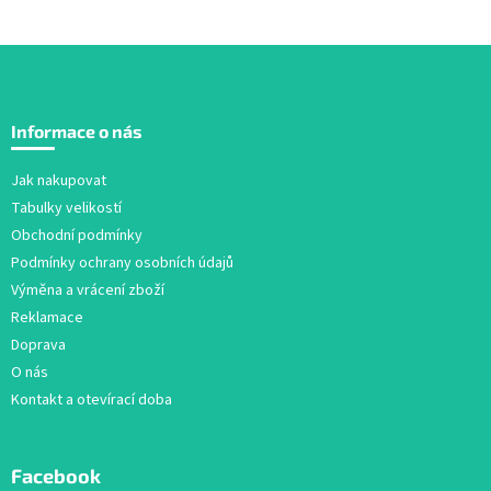
Z
á
Informace o nás
p
a
Jak nakupovat
t
Tabulky velikostí
í
Obchodní podmínky
Podmínky ochrany osobních údajů
Výměna a vrácení zboží
Reklamace
Doprava
O nás
Kontakt a otevírací doba
Facebook