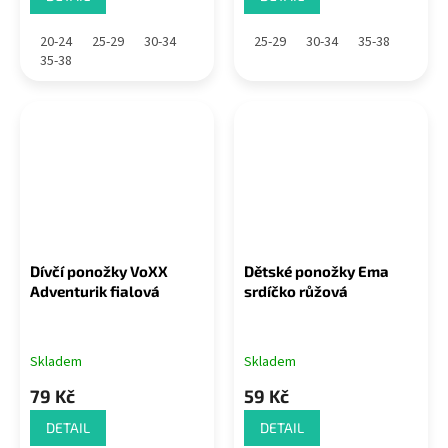
20-24
25-29
30-34
25-29
30-34
35-38
35-38
Dívčí ponožky VoXX
Dětské ponožky Ema
Adventurik fialová
srdíčko růžová
Skladem
Skladem
79 Kč
59 Kč
DETAIL
DETAIL