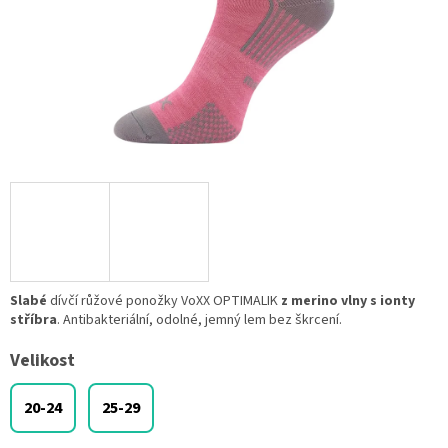
Slabé
dívčí růžové ponožky VoXX OPTIMALIK
z merino vlny s ionty
stříbra
. Antibakteriální, odolné, jemný lem bez škrcení.
Velikost
20-24
25-29