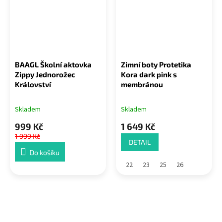
BAAGL Školní aktovka
Zimní boty Protetika
Zippy Jednorožec
Kora dark pink s
Království
membránou
Skladem
Skladem
999 Kč
1 649 Kč
1 999 Kč
DETAIL
Do košíku
22
23
25
26