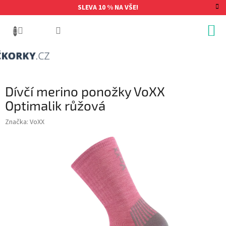
Přejít
SLEVA 10 % NA VŠE!
na
obsah
Dívčí merino ponožky VoXX
Optimalik růžová
Značka:
VoXX