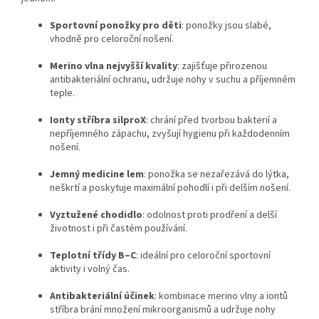
Sportovní ponožky pro děti
: ponožky jsou slabé,
vhodně pro celoroční nošení.
Merino vlna nejvyšší kvality
: zajišťuje přirozenou
antibakteriální ochranu, udržuje nohy v suchu a příjemném
teple.
Ionty stříbra silproX
: chrání před tvorbou bakterií a
nepříjemného zápachu, zvyšují hygienu při každodenním
nošení.
Jemný medicine lem
: ponožka se nezařezává do lýtka,
neškrtí a poskytuje maximální pohodlí i při delším nošení.
Vyztužené chodidlo
: odolnost proti prodření a delší
životnost i při častém používání.
Teplotní třídy B–C
: ideální pro celoroční sportovní
aktivity i volný čas.
Antibakteriální účinek
: kombinace merino vlny a iontů
stříbra brání množení mikroorganismů a udržuje nohy