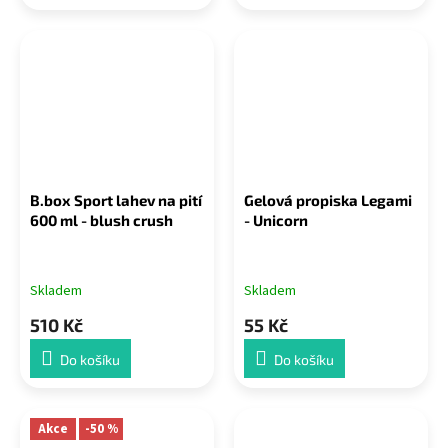
B.box Sport lahev na pití
Gelová propiska Legami
600 ml - blush crush
- Unicorn
Skladem
Skladem
510 Kč
55 Kč
Do košíku
Do košíku
Akce
-50 %