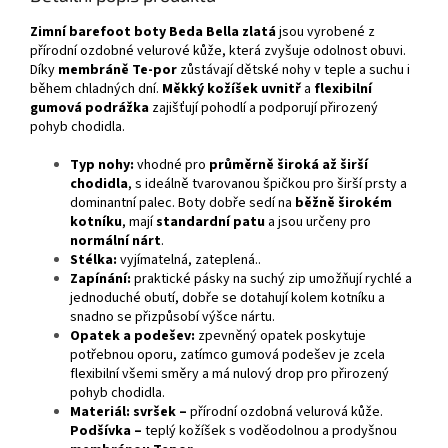
Zimní barefoot boty
Beda Bella zlatá
jsou vyrobené z
přírodní ozdobné velurové kůže, která zvyšuje odolnost obuvi.
Díky
membráně Te-por
zůstávají dětské nohy v teple a suchu i
během chladných dní.
Měkký kožíšek uvnitř
a
flexibilní
gumová podrážka
zajišťují pohodlí a podporují přirozený
pohyb chodidla.
Typ nohy:
vhodné pro
průměrně široká až širší
chodidla
, s ideálně tvarovanou špičkou pro širší prsty a
dominantní palec. Boty dobře sedí na
běžně širokém
kotníku
, mají
standardní patu
a jsou určeny pro
normální nárt
.
Stélka:
vyjímatelná, zateplená..
Zapínání:
praktické pásky na suchý zip umožňují rychlé a
jednoduché obutí, dobře se dotahují kolem kotníku a
snadno se přizpůsobí výšce nártu.
Opatek a podešev:
zpevněný opatek poskytuje
potřebnou oporu, zatímco gumová podešev je zcela
flexibilní všemi směry a má nulový drop pro přirozený
pohyb chodidla.
Materiál: svršek –
přírodní ozdobná velurová kůže.
Podšívka –
teplý kožíšek s voděodolnou a prodyšnou