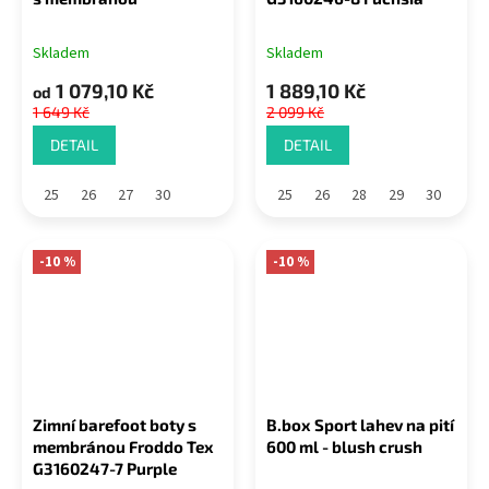
Skladem
Skladem
1 079,10 Kč
1 889,10 Kč
od
1 649 Kč
2 099 Kč
DETAIL
DETAIL
25
26
27
30
25
26
28
29
30
-10 %
-10 %
Zimní barefoot boty s
B.box Sport lahev na pití
membránou Froddo Tex
600 ml - blush crush
G3160247-7 Purple