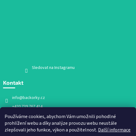
Sledovat na Instagramu
Kontakt
info
@
backorky.cz
+420 739 767 414
Facebook
Používáme cookies, abychom Vám umožnili pohodlné
prohlížení webu a díky analýze provozu webu neustále
backorky.cz
zlepšovali jeho funkce, výkon a použitelnost.
Další informace