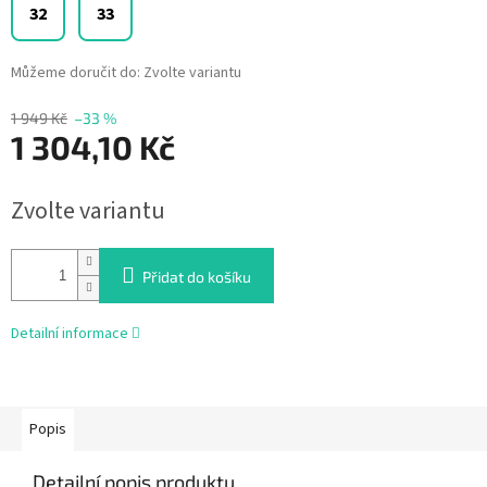
32
33
Můžeme doručit do:
Zvolte variantu
1 949 Kč
–33 %
1 304,10 Kč
Měrná
Zvolte variantu
cena:
Přidat do košíku
Detailní informace
Popis
Detailní popis produktu