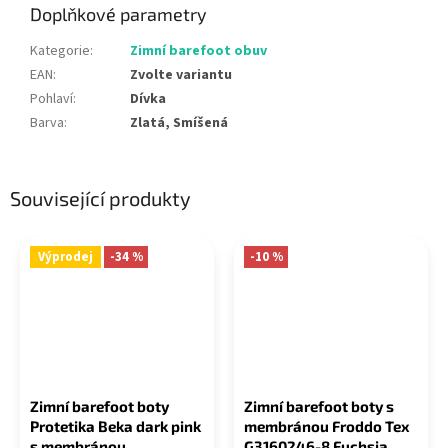
Doplňkové parametry
Kategorie
:
Zimní barefoot obuv
EAN
:
Zvolte variantu
Pohlaví
:
Dívka
Barva
:
Zlatá, Smíšená
Související produkty
Výprodej
-34 %
-10 %
Zimní barefoot boty
Zimní barefoot boty s
Protetika Beka dark pink
membránou Froddo Tex
s membránou
G3160246-8 Fuchsia