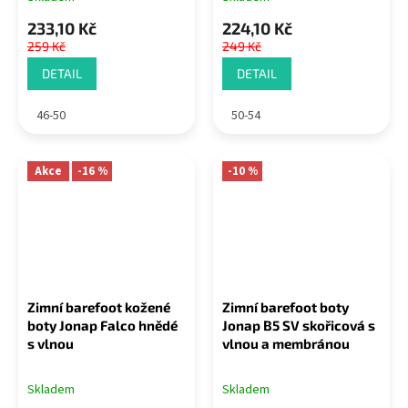
233,10 Kč
224,10 Kč
259 Kč
249 Kč
DETAIL
DETAIL
46-50
50-54
Akce
-16 %
-10 %
Zimní barefoot kožené
Zimní barefoot boty
boty Jonap Falco hnědé
Jonap B5 SV skořicová s
s vlnou
vlnou a membránou
Skladem
Skladem