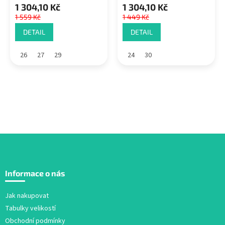
1 304,10 Kč
1 304,10 Kč
1 559 Kč
1 449 Kč
DETAIL
DETAIL
26
27
29
24
30
Z
á
Informace o nás
p
a
Jak nakupovat
t
Tabulky velikostí
í
Obchodní podmínky