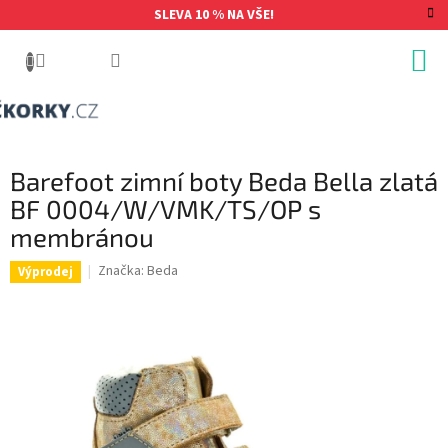
Přejít
SLEVA 10 % NA VŠE!
na
obsah
Barefoot zimní boty Beda Bella zlatá
BF 0004/W/VMK/TS/OP s
membránou
Značka:
Beda
Výprodej