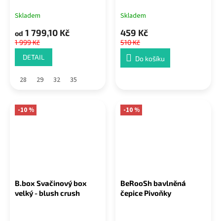
Skladem
Skladem
1 799,10 Kč
459 Kč
od
1 999 Kč
510 Kč
DETAIL
Do košíku
28
29
32
35
-10 %
-10 %
B.box Svačinový box
BeRooSh bavlněná
velký - blush crush
čepice Pivoňky