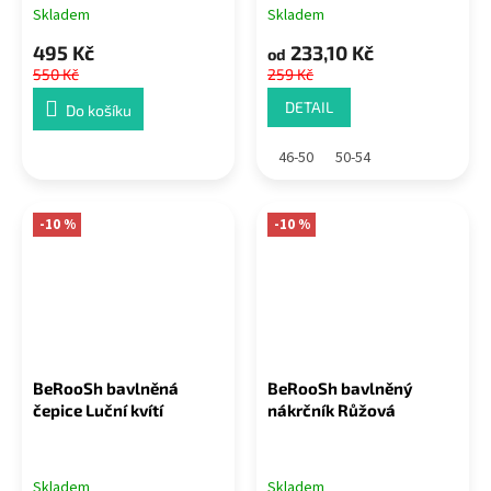
Skladem
Skladem
495 Kč
233,10 Kč
od
550 Kč
259 Kč
DETAIL
Do košíku
46-50
50-54
-10 %
-10 %
BeRooSh bavlněná
BeRooSh bavlněný
čepice Luční kvítí
nákrčník Růžová
Skladem
Skladem