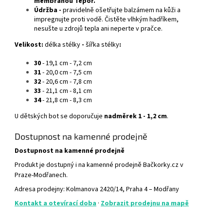
membránou Tepor.
Údržba -
pravidelně ošetřujte balzámem na kůži a
impregnujte proti vodě. Čistěte vlhkým hadříkem,
nesušte u zdrojů tepla ani neperte v pračce.
Velikost:
délka stélky
-
šířka stélky
:
30
- 19,1 cm - 7,2 cm
31
- 20,0 cm - 7,5 cm
32
- 20,6 cm - 7,8 cm
33
- 21,1 cm - 8,1 cm
34
- 21,8 cm - 8,3 cm
U dětských bot se doporučuje
nadměrek 1 - 1,2 cm
.
Dostupnost na kamenné prodejně
Dostupnost na kamenné prodejně
Produkt je dostupný i na kamenné prodejně Bačkorky.cz v
Praze-Modřanech.
Adresa prodejny: Kolmanova 2420/14, Praha 4 – Modřany
Kontakt a otevírací doba
·
Zobrazit prodejnu na mapě