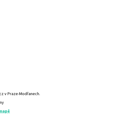
.cz v Praze-Modřanech.
any
 mapě