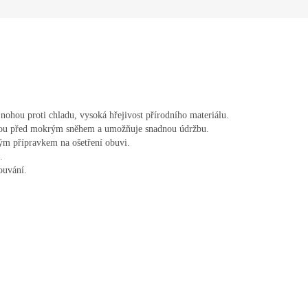
nohou proti chladu, vysoká hřejivost přírodního materiálu.
ohou před mokrým sněhem a umožňuje snadnou údržbu.
ným přípravkem na ošetření obuvi.
.
ouvání.