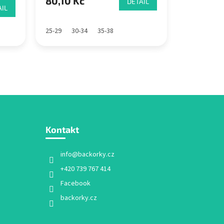
80,10 Kč
DETAIL
IL
25-29
30-34
35-38
Kontakt
info
@
backorky.cz
+420 739 767 414
Facebook
backorky.cz