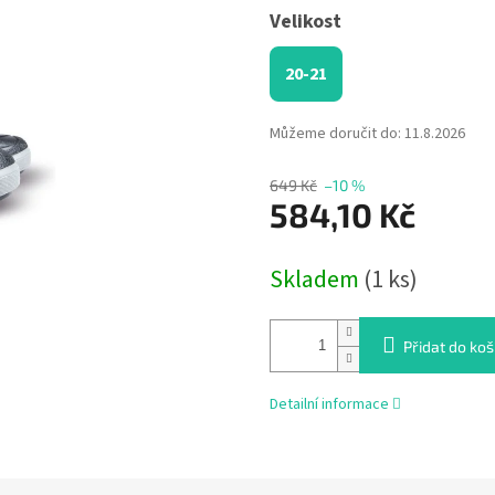
Velikost
20-21
Můžeme doručit do:
11.8.2026
649 Kč
–10 %
584,10 Kč
Měrná
Skladem
(1 ks)
cena:
Přidat do koš
Detailní informace