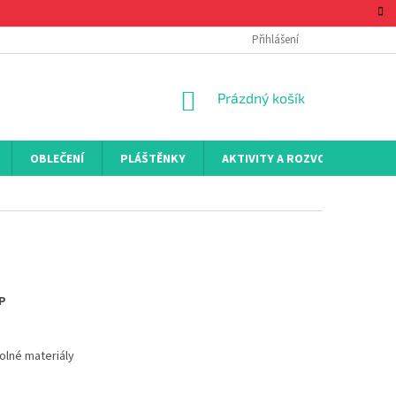
Přihlášení
NÁKUPNÍ
Prázdný košík
KOŠÍK
OBLEČENÍ
PLÁŠTĚNKY
AKTIVITY A ROZVOJ
KON
P
lné materiály