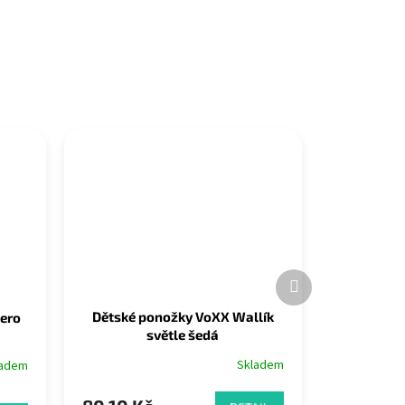
Další
produkt
Dětské ponožky VoXX Wallík
hero
světle šedá
Skladem
ladem