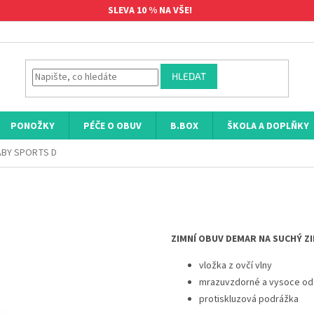
SLEVA 10 % NA VŠE!
HLEDAT
PONOŽKY
PÉČE O OBUV
B.BOX
ŠKOLA A DOPLŇKY
ABY SPORTS D
ZIMNÍ OBUV DEMAR NA SUCHÝ ZI
vložka z ovčí vlny
mrazuvzdorné a vysoce odo
protiskluzová podrážka