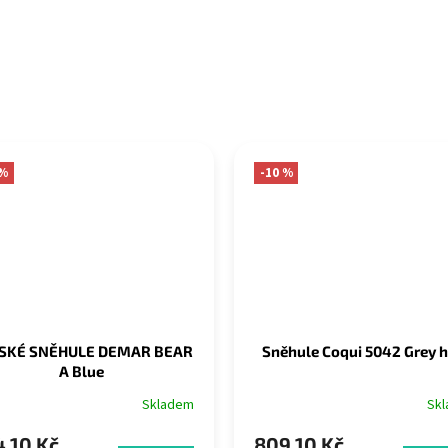
 %
-10 %
SKÉ SNĚHULE DEMAR BEAR
Sněhule Coqui 5042 Grey 
A Blue
Skladem
Sk
,10 Kč
809,10 Kč