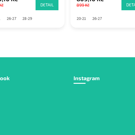
DETAIL
DETA
Kč
899 Kč
1
26-27
28-29
20-21
26-27
book
Instagram