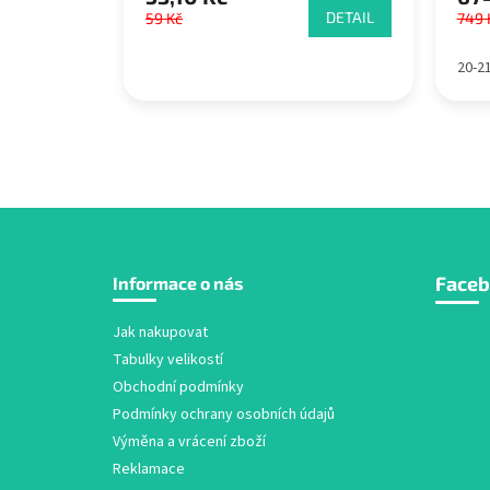
DETAIL
59 Kč
749 
20-2
Z
Face
Informace o nás
á
p
a
Jak nakupovat
t
Tabulky velikostí
í
Obchodní podmínky
Podmínky ochrany osobních údajů
Výměna a vrácení zboží
Reklamace