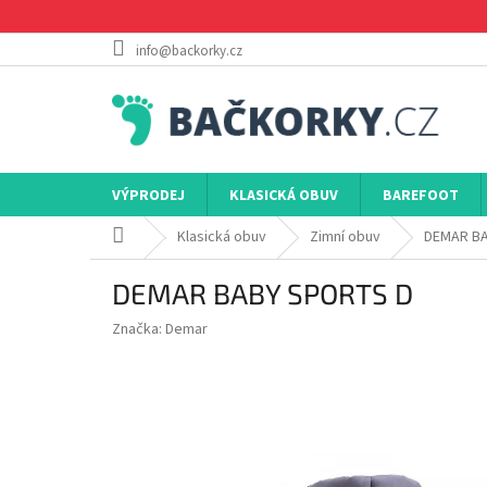
Přejít
na
obsah
info@backorky.cz
VÝPRODEJ
KLASICKÁ OBUV
BAREFOOT
Domů
Klasická obuv
Zimní obuv
DEMAR B
DEMAR BABY SPORTS D
Značka:
Demar