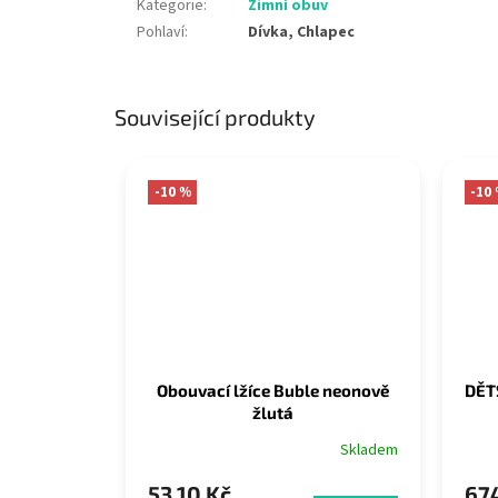
Kategorie
:
Zimní obuv
Pohlaví
:
Dívka, Chlapec
Související produkty
-10 %
-10
Obouvací lžíce Buble neonově
DĚT
žlutá
Skladem
53,10 Kč
674