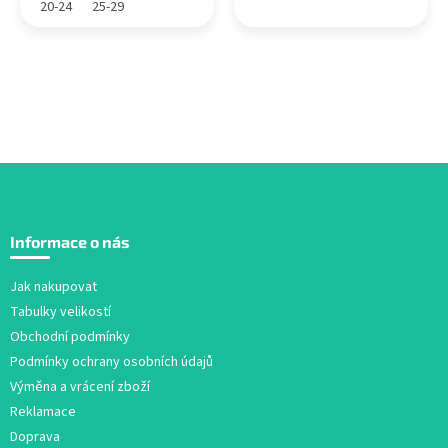
20-24
25-29
Z
á
Informace o nás
p
a
Jak nakupovat
t
Tabulky velikostí
í
Obchodní podmínky
Podmínky ochrany osobních údajů
Výměna a vrácení zboží
Reklamace
Doprava