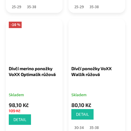
25-29
35-38
25-29
35-38
-10 %
Dívčí merino ponožky
Dívčí ponožky VoXX
VoXX Optimalik růžová
Wallík růžová
Skladem
Skladem
98,10 Kč
80,10 Kč
109 Kč
DETAIL
DETAIL
30-34
35-38