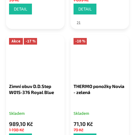
DETAIL
DETAIL
21
Akce
-17 %
-10 %
Zimní obuv D.D.Step
THERMO ponožky Novia
W015-376 Royal Blue
- zelená
Skladem
Skladem
989,10 Kč
71,10 Kč
1 198 Kč
79 Kč