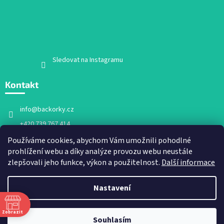
Sledovat na Instagramu
Kontakt
info
@
backorky.cz
+420 739 767 414
Facebook
Používáme cookies, abychom Vám umožnili pohodlné
prohlížení webu a díky analýze provozu webu neustále
backorky.cz
zlepšovali jeho funkce, výkon a použitelnost.
Další informace
Nastavení
Vytvořil Shoptet
Zobrazit
Souhlasím
Copyright 2026
Bačkorky.cz
. Všechna práva vyhrazena.