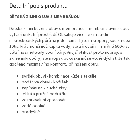
Detailní popis produktu
DĚTSKÁ ZIMNÍ OBUV S MEMBRÁNOU
Dětská zimní kožená obuv s membránou - membrána uvnitř obuvi
vytváří unikátní prostředí. Obsahuje více než miliardu
mikroskopických pórů na jeden cm2. Tyto mikropóry jsou zhruba
10tis. krát menší než kapka vody, ale zároveň minimálně 500krát
větší než molekuly vodní páry. Vnější vlhkost proto neprojde
skrze mikropóry, ale naopak pokožka může volně dýchat. Je tak
docíleno maximálního komfortu při nošení obuvi.
svršek obuvi - kombinace kůže a textilie
podšívka obuvi - kožíšek
zapínání na 2 suché zipy
lehká a pružná podrážka
velmi kvalitní zpracování
vodě odolné
prodyšné