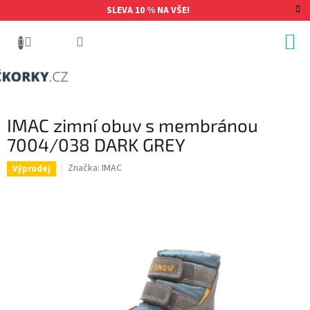
Přejít
SLEVA 10 % NA VŠE!
na
obsah
IMAC zimní obuv s membránou
7004/038 DARK GREY
Značka:
IMAC
Výprodej