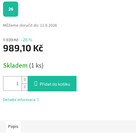
26
Můžeme doručit do:
11.8.2026
1 339 Kč
–26 %
989,10 Kč
Měrná
Skladem
(1 ks)
cena:
Přidat do košíku
Detailní informace
Popis