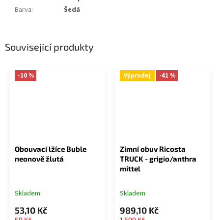
Barva
:
Šedá
Související produkty
-10 %
Výprodej
-41 %
Obouvací lžíce Buble
Zimní obuv Ricosta
neonově žlutá
TRUCK - grigio/anthra
mittel
Skladem
Skladem
53,10 Kč
989,10 Kč
59 Kč
1 699 Kč