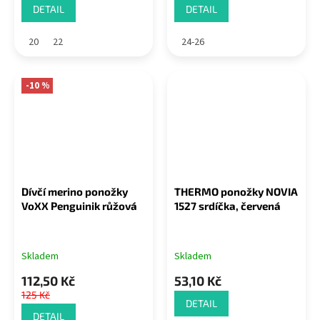
DETAIL
DETAIL
20
22
24-26
-10 %
Dívčí merino ponožky
THERMO ponožky NOVIA
VoXX Penguinik růžová
1527 srdíčka, červená
Skladem
Skladem
112,50 Kč
53,10 Kč
125 Kč
DETAIL
DETAIL