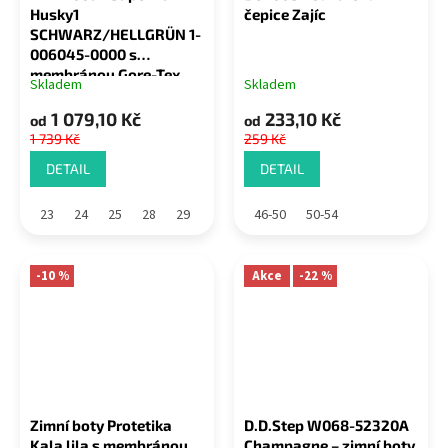
Husky1
čepice Zajíc
SCHWARZ/HELLGRÜN 1-
006045-0000 s
membránou Gore-Tex
Skladem
Skladem
1 079,10 Kč
233,10 Kč
od
od
1 739 Kč
259 Kč
DETAIL
DETAIL
23
24
25
28
29
46-50
50-54
-10 %
Akce
-22 %
Zimní boty Protetika
D.D.Step W068-52320A
Kala lila s membránou
Champagne – zimní boty