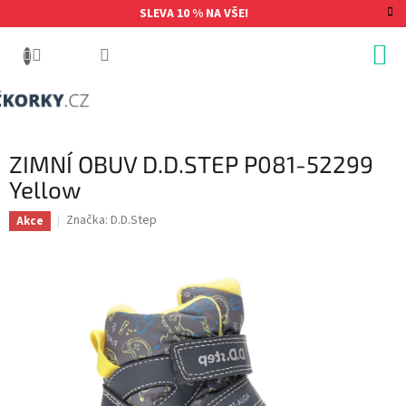
Přejít
SLEVA 10 % NA VŠE!
na
obsah
ZIMNÍ OBUV D.D.STEP P081-52299
Yellow
Značka:
D.D.Step
Akce