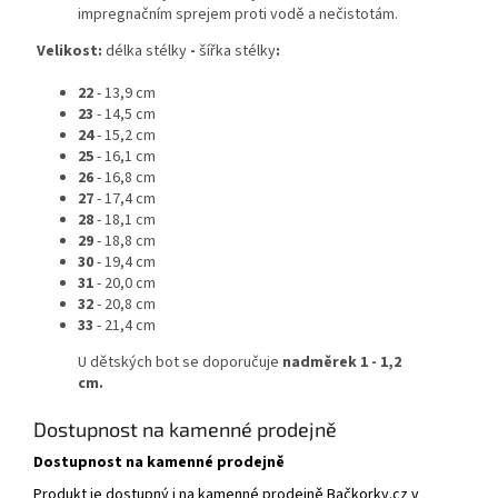
impregnačním sprejem proti vodě a nečistotám.
Velikost:
délka stélky
-
šířka stélky
:
22
- 13,9 cm
23
- 14,5 cm
24
- 15,2 cm
25
- 16,1 cm
26
- 16,8 cm
27
- 17,4 cm
28
- 18,1 cm
29
- 18,8 cm
30
- 19,4 cm
31
- 20,0 cm
32
- 20,8 cm
33
- 21,4 cm
U dětských bot se doporučuje
nadměrek 1 - 1,2
cm.
Dostupnost na kamenné prodejně
Dostupnost na kamenné prodejně
Produkt je dostupný i na kamenné prodejně Bačkorky.cz v