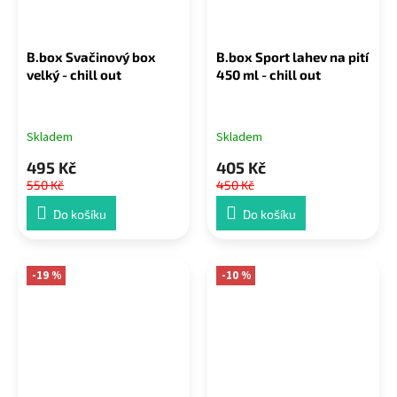
B.box Svačinový box
B.box Sport lahev na pití
velký - chill out
450 ml - chill out
Skladem
Skladem
495 Kč
405 Kč
550 Kč
450 Kč
Do košíku
Do košíku
-19 %
-10 %