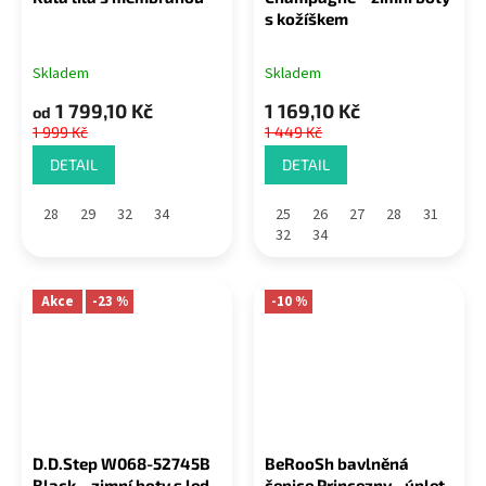
s kožíškem
Skladem
Skladem
1 799,10 Kč
1 169,10 Kč
od
1 999 Kč
1 449 Kč
DETAIL
DETAIL
28
29
32
34
25
26
27
28
31
32
34
Akce
-23 %
-10 %
D.D.Step W068-52745B
BeRooSh bavlněná
Black – zimní boty s led
čepice Princezny - úplet