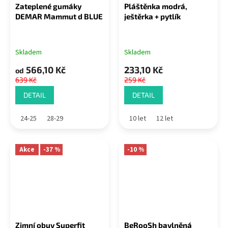
Zateplené gumáky
Pláštěnka modrá,
DEMAR Mammut d BLUE
ještěrka + pytlík
Skladem
Skladem
566,10 Kč
233,10 Kč
od
639 Kč
259 Kč
DETAIL
DETAIL
24-25
28-29
10 let
12 let
Akce
-37 %
-10 %
Zimní obuv Superfit
BeRooSh bavlněná