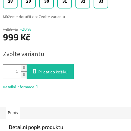
28
29
30
31
32
33
Můžeme doručit do:
Zvolte variantu
1 259 Kč
–20 %
999 Kč
Měrná
Zvolte variantu
cena:
Přidat do košíku
Detailní informace
Popis
Detailní popis produktu