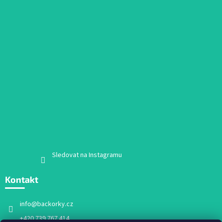
Sledovat na Instagramu
Kontakt
info
@
backorky.cz
+420 739 767 414