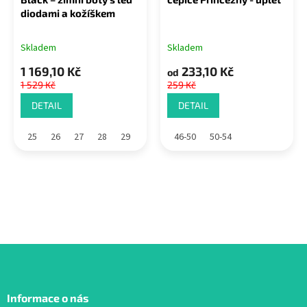
diodami a kožíškem
Skladem
Skladem
1 169,10 Kč
233,10 Kč
od
1 529 Kč
259 Kč
DETAIL
DETAIL
25
26
27
28
29
46-50
50-54
Z
á
Informace o nás