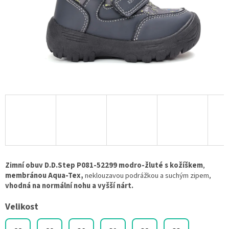
Zimní obuv D.D.Step P081-52299 modro-žluté s kožíškem
,
membránou Aqua-Tex,
neklouzavou podrážkou a suchým zipem,
vhodná na normální nohu a vyšší nárt.
Velikost