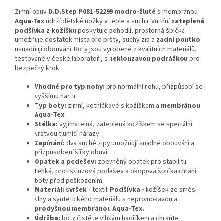
Zimní obuv
D.D.Step P081-52299 modro-žluté
s membránou
Aqua-Tex
udrží dětské nožky v teple a suchu. Vnitřní
zateplená
podšívka z kožíšku
poskytuje pohodlí, prostorná špička
umožňuje dostatek místa pro prsty, suchý zip a
zadní poutko
usnadňují obouvání. Boty jsou vyrobené z kvalitních materiálů,
testované v české laboratoři, s
neklouzavou podrážkou
pro
bezpečný krok.
Vhodné pro typ nohy:
pro normální nohu, přizpůsobí se i
vyššímu nártu.
Typ boty:
zimní, kotníčkové s kožíškem a
membránou
Aqua-Tex
.
Stélka:
vyjímatelná, zateplená kožíškem se speciální
vrstvou tlumící nárazy.
Zapínání:
dva suché zipy umožňují snadné obouvání a
přizpůsobení šířky obuvi.
Opatek a podešev:
zpevněný opatek pro stabilitu.
Lehká, protiskluzová podešev a okopová špička chrání
boty před poškozením.
Materiál:
svršek
-
textil.
Podšívka -
kožíšek ze směsi
vlny a syntetického materiálu s nepromokavou a
prodyšnou membránou Aqua-Tex.
Údržba:
boty čistěte vlhkým hadříkem a chraňte