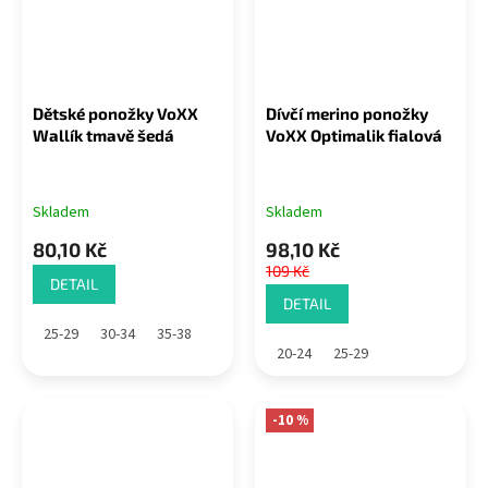
Dětské ponožky VoXX
Dívčí merino ponožky
Wallík tmavě šedá
VoXX Optimalik fialová
Skladem
Skladem
80,10 Kč
98,10 Kč
109 Kč
DETAIL
DETAIL
25-29
30-34
35-38
20-24
25-29
-10 %