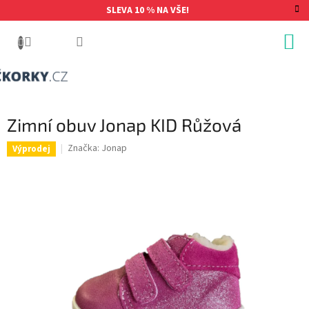
Přejít
SLEVA 10 % NA VŠE!
na
obsah
Zimní obuv Jonap KID Růžová
Značka:
Jonap
Výprodej