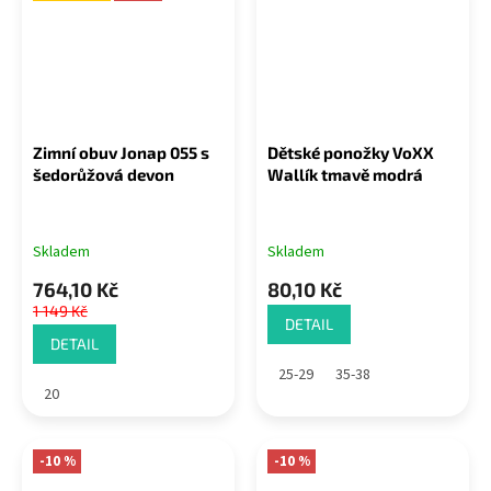
Zimní obuv Jonap 055 s
Dětské ponožky VoXX
šedorůžová devon
Wallík tmavě modrá
Skladem
Skladem
764,10 Kč
80,10 Kč
1 149 Kč
DETAIL
DETAIL
25-29
35-38
20
-10 %
-10 %