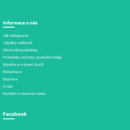
Z
á
Informace o nás
p
a
Jak nakupovat
t
Tabulky velikostí
í
Obchodní podmínky
Podmínky ochrany osobních údajů
Výměna a vrácení zboží
Reklamace
Doprava
O nás
Kontakt a otevírací doba
Facebook