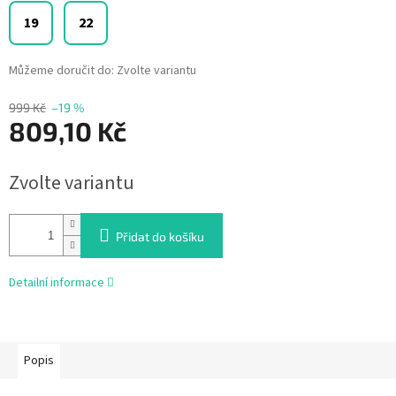
19
22
Můžeme doručit do:
Zvolte variantu
999 Kč
–19 %
809,10 Kč
Měrná
Zvolte variantu
cena:
Přidat do košíku
Detailní informace
Popis