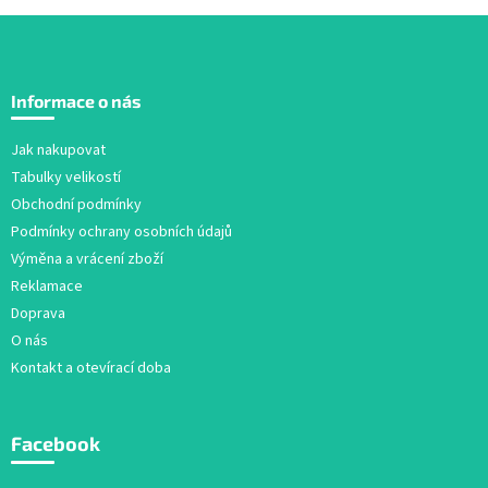
d
a
c
Z
í
á
p
Informace o nás
r
p
v
a
Jak nakupovat
k
t
y
Tabulky velikostí
í
v
Obchodní podmínky
ý
Podmínky ochrany osobních údajů
p
i
Výměna a vrácení zboží
s
Reklamace
u
Doprava
O nás
Kontakt a otevírací doba
Facebook