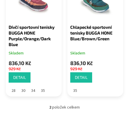
s
u
p
k
r
t
o
ů
Dívčí sportovní tenisky
Chlapecké sportovní
d
BUGGA HONE
tenisky BUGGA HONE
u
Purple/Orange/Dark
Blue/Brown/Green
k
Blue
t
Skladem
Skladem
ů
836,10 Kč
836,10 Kč
929 Kč
929 Kč
DETAIL
DETAIL
28
30
34
35
35
2
položek celkem
O
v
l
á