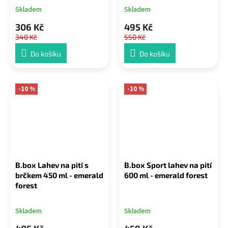
Skladem
Skladem
306 Kč
495 Kč
340 Kč
550 Kč
Do košíku
Do košíku
-10 %
-10 %
B.box Lahev na pití s
B.box Sport lahev na pití
brčkem 450 ml - emerald
600 ml - emerald forest
forest
Skladem
Skladem