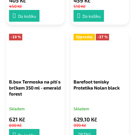
405 Kč
459 Kč
450 Kč
510 Kč
Do košíku
Do košíku
-10 %
Výprodej
-37 %
B.box Termoska na pití s
Barefoot tenisky
brčkem 350 ml - emerald
Protetika Nolan black
forest
Skladem
Skladem
621 Kč
629,10 Kč
690 Kč
999 Kč
DETAIL