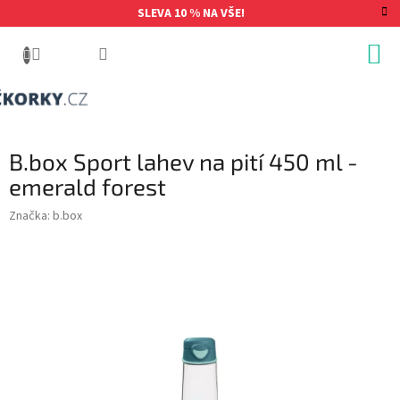
Přejít
SLEVA 10 % NA VŠE!
na
obsah
B.box Sport lahev na pití 450 ml -
emerald forest
Značka:
b.box