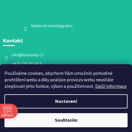
Sledovat na Instagramu
Kontakt
info
@
backorky.cz
+420 739 767 414
Facebook
Používáme cookies, abychom Vám umožnili pohodlné
prohlížení webu a díky analýze provozu webu neustále
backorky.cz
zlepšovali jeho funkce, výkon a použitelnost.
Další informace
Nastavení
Vytvořil Shoptet
Zobrazit
Souhlasím
Copyright 2026
Bačkorky.cz
. Všechna práva vyhrazena.