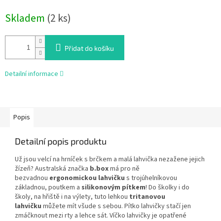
Měrná
Skladem
(2 ks)
cena:
Přidat do košíku
Detailní informace
Popis
Detailní popis produktu
Už jsou velcí na hrníček s brčkem a malá lahvička nezažene jejich
žízeň? Australská značka
b.box
má pro ně
bezvadnou
ergonomickou lahvičku
s trojúhelníkovou
základnou, poutkem a
silikonovým pítkem
! Do školky i do
školy, na hřiště i na výlety, tuto lehkou
tritanovou
lahvičku
můžete mít všude s sebou. Pítko lahvičky stačí jen
zmáčknout mezi rty a lehce sát. Víčko lahvičky je opatřené