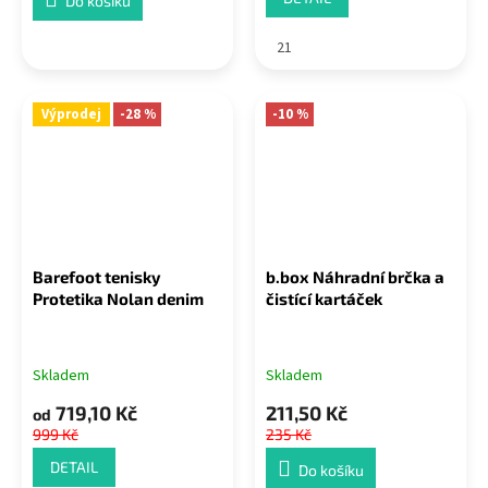
Do košíku
21
Výprodej
-28 %
-10 %
Barefoot tenisky
b.box Náhradní brčka a
Protetika Nolan denim
čistící kartáček
Skladem
Skladem
719,10 Kč
211,50 Kč
od
999 Kč
235 Kč
DETAIL
Do košíku