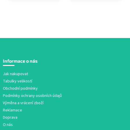
Z
á
Informace o nás
p
a
Jak nakupovat
t
Tabulky velikostí
í
Obchodní podmínky
Podmínky ochrany osobních údajů
Výměna a vrácení zboží
Reklamace
Doprava
O nás