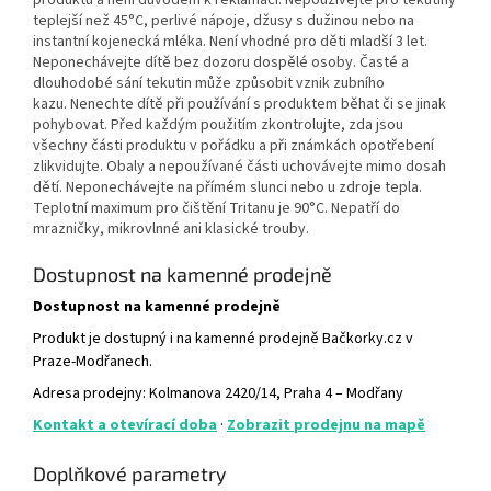
teplejší než 45°C, perlivé nápoje, džusy s dužinou nebo na
instantní kojenecká mléka. Není vhodné pro děti mladší 3 let.
Neponechávejte dítě bez dozoru dospělé osoby.
Časté a
dlouhodobé sání tekutin může způsobit vznik zubního
kazu.
Nenechte dítě při používání s produktem běhat či se jinak
pohybovat. Před každým použitím zkontrolujte, zda jsou
všechny části produktu v pořádku a při známkách opotřebení
zlikvidujte. Obaly a nepoužívané části uchovávejte mimo dosah
dětí. Neponechávejte na přímém slunci nebo u zdroje tepla.
Teplotní maximum pro čištění Tritanu je 90°C. Nepatří do
mrazničky, mikrovlnné ani klasické trouby.
Dostupnost na kamenné prodejně
Dostupnost na kamenné prodejně
Produkt je dostupný i na kamenné prodejně Bačkorky.cz v
Praze-Modřanech.
Adresa prodejny: Kolmanova 2420/14, Praha 4 – Modřany
Kontakt a otevírací doba
·
Zobrazit prodejnu na mapě
Doplňkové parametry