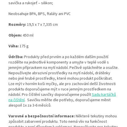
savička a rukojeť – silikon;
Neobsahuje BPA, BPS, ftaláty ani PVC
Rozměry:
19,5 x 7 x 7,335 cm
Objem:
450 ml
Váha:
175 g
Údržba:
Produkty před prvním a po každém dalším použití
rozdělte na jednotlivé komponenty a umyjte v teplé vodě s
jemným přípravkem na mytí nádobí. Pečlivě opláchněte a osušte.
Nepoužívejte abrazivní prostředky na mytí nádobí, drátěnky
nebo jiné hrubé prostředky, které mohou produkt poškrábat.
Lze mýt v horním koši myčky, ale pro zachování delší životnosti
produktu doporučujeme mýt v ruce jemným prostředkem na
nádobí. Pro čištění savičky doporučujeme použít
Sadu kartáčků
na čištění
. Savičku měňte dle potřeby, doporučujeme měnit
alespoň 1x za 3-6 měsíců.
Varovné a bezpečnostní informace:
Některé tekutiny mohou
způsobit zabarvení produktu. Toto nemá vliv na funkčnost
produktu a není důvodem k reklamaci. Nepoužívejte pro tekutiny