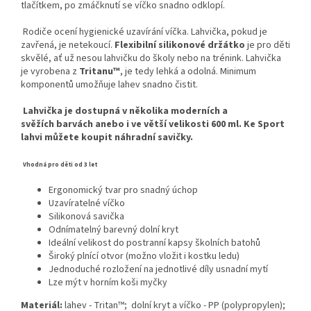
tlačítkem, po zmáčknutí se víčko snadno odklopí.
Rodiče ocení hygienické uzavírání víčka. Lahvička, pokud je
zavřená, je netekoucí.
Flexibilní silikonové držátko
je pro děti
skvělé, ať už nesou lahvičku do školy nebo na trénink. Lahvička
je vyrobena z
Tritanu™
, je tedy lehká a odolná. Minimum
komponentů umožňuje lahev snadno čistit.
Lahvička je dostupná v několika moderních a
svěžích barvách anebo i ve větší velikosti 600 ml. Ke Sport
lahvi můžete koupit náhradní savičky.
Vhodná pro děti od 3 let
Ergonomický tvar pro snadný úchop
Uzavíratelné víčko
Silikonová savička
Odnímatelný barevný dolní kryt
Ideální velikost do postranní kapsy školních batohů
Široký plnící otvor (možno vložit i kostku ledu)
Jednoduché rozložení na jednotlivé díly usnadní mytí
Lze mýt v horním koši myčky
Materiál:
lahev - Tritan™; dolní kryt a víčko - PP (polypropylen);