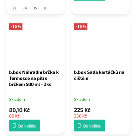
21
34
35
36
-10 %
-10 %
b.box Náhradní brčka k
b.box Sada kartáčků na
Termosce na pití s
čištění
brčkem 500 ml - 2ks
Skladem
Skladem
80,10 Kč
225 Kč
89 Kč
250 Kč
Do košíku
Do košíku