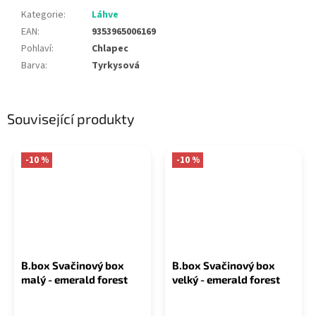
Kategorie
:
Láhve
EAN
:
9353965006169
Pohlaví
:
Chlapec
Barva
:
Tyrkysová
Související produkty
-10 %
-10 %
B.box Svačinový box
B.box Svačinový box
malý - emerald forest
velký - emerald forest