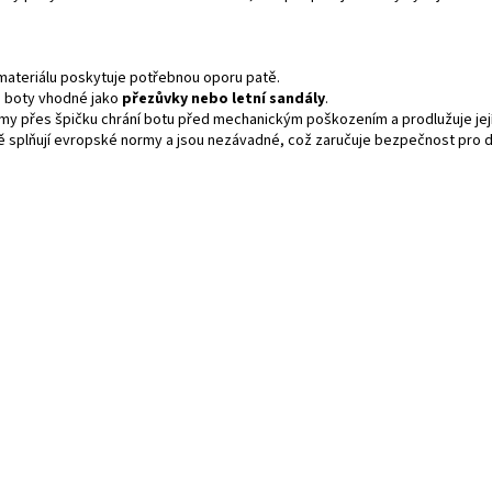
materiálu poskytuje potřebnou oporu patě.
u boty vhodné jako
přezůvky nebo letní sandály
.
my přes špičku chrání botu před mechanickým poškozením a prodlužuje její
bě splňují evropské normy a jsou nezávadné, což zaručuje bezpečnost pro 