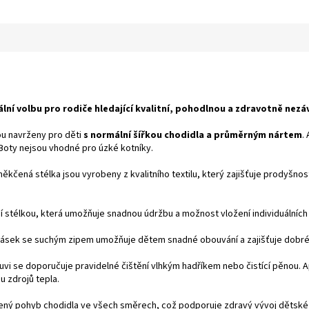
ální volbu pro rodiče hledající kvalitní, pohodlnou a zdravotně ne
ou navrženy pro děti
s normální šířkou chodidla a průměrným nártem
.
. Boty nejsou vhodné pro úzké kotníky.
měkčená stélka jsou vyrobeny z kvalitního textilu, který zajišťuje prodyšno
ní stélkou, která umožňuje snadnou údržbu a možnost vložení individuálníc
pásek se suchým zipem umožňuje dětem snadné obouvání a zajišťuje dobré d
uvi se doporučuje pravidelné čištění vlhkým hadříkem nebo čistící pěnou. A
u zdrojů tepla.
zený pohyb chodidla ve všech směrech, což podporuje zdravý vývoj dětské