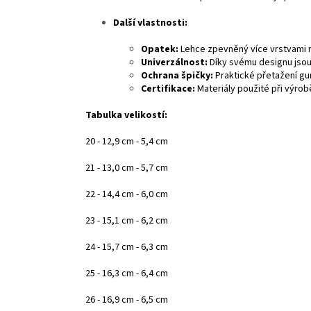
Další vlastnosti:
Opatek:
Lehce zpevněný více vrstvami 
Univerzálnost:
Díky svému designu jso
Ochrana špičky:
Praktické přetažení gu
Certifikace:
Materiály použité při výro
Tabulka velikostí:
20 - 12,9 cm - 5,4 cm
21 - 13,0 cm - 5,7 cm
22 - 14,4 cm - 6,0 cm
23 - 15,1 cm - 6,2 cm
24 - 15,7 cm - 6,3 cm
25 - 16,3 cm - 6,4 cm
26 - 16,9 cm - 6,5 cm