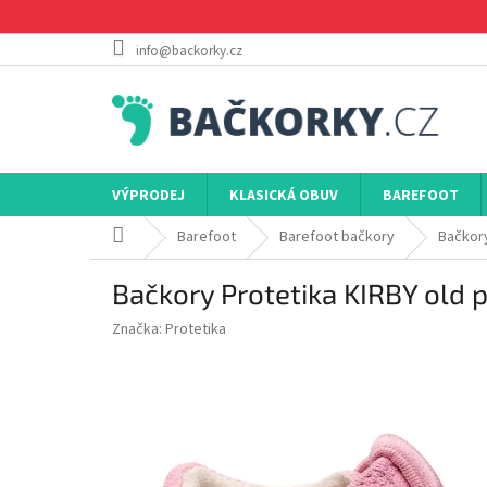
Přejít
na
obsah
info@backorky.cz
VÝPRODEJ
KLASICKÁ OBUV
BAREFOOT
Domů
Barefoot
Barefoot bačkory
Bačkory
Bačkory Protetika KIRBY old p
Značka:
Protetika