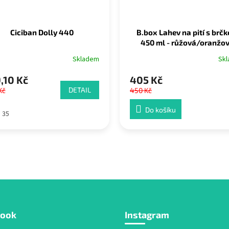
Ciciban Dolly 440
B.box Lahev na pití s brč
450 ml - růžová/oranžo
Skladem
Sk
,10 Kč
405 Kč
DETAIL
Kč
450 Kč
Do košíku
35
book
Instagram