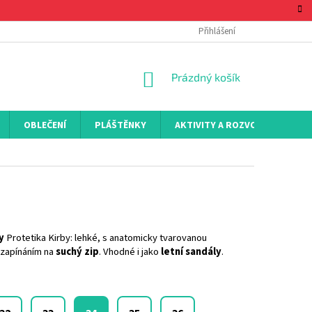
Přihlášení
NÁKUPNÍ
Prázdný košík
KOŠÍK
OBLEČENÍ
PLÁŠTĚNKY
AKTIVITY A ROZVOJ
KON
y
Protetika Kirby: lehké, s anatomicky tvarovanou
zapínáním na
suchý zip
. Vhodné i jako
letní sandály
.