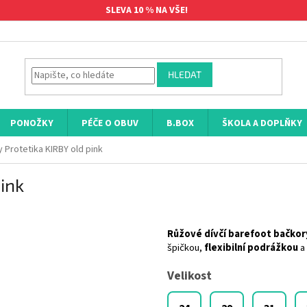
SLEVA 10 % NA VŠE!
HLEDAT
PONOŽKY
PÉČE O OBUV
B.BOX
ŠKOLA A DOPLŇKY
 Protetika KIRBY old pink
ink
Růžové dívčí barefoot bačkor
špičkou,
flexibilní podrážkou
a 
Velikost