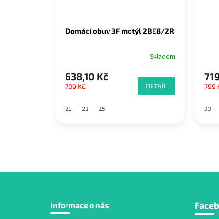
Domácí obuv 3F motýl 2BE8/2R
Skladem
638,10 Kč
719
DETAIL
709 Kč
799 
21
22
25
33
Z
Face
Informace o nás
á
p