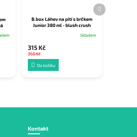
Další
produkt
B.box Láhev na pití s brčkem
kem
Junior 380 ml - blush crush
vá
Skladem
ladem
315 Kč
350 Kč
Do košíku
Kontakt