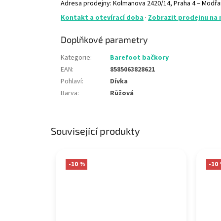
Adresa prodejny: Kolmanova 2420/14, Praha 4 – Modř
Kontakt a otevírací doba
·
Zobrazit prodejnu na
Doplňkové parametry
Kategorie
:
Barefoot bačkory
EAN
:
8585063828621
Pohlaví
:
Dívka
Barva
:
Růžová
Související produkty
-10 %
-10