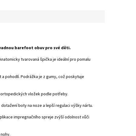
závadnou
barefoot obuv
pro své děti.
 Anatomicky tvarovaná špička je ideální pro pomalu
st a pohodlí. Podrážka je z gumy, což poskytuje
h ortopedických vložek podle potřeby.
otažení boty na noze a lepší regulaci výšky nártu.
plikace impregnačního spreje zvýší odolnost vůči
 nohy.