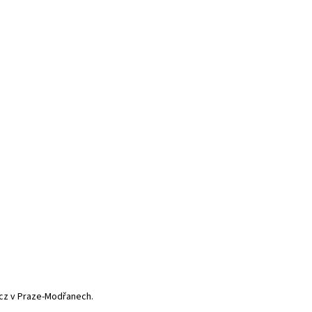
.cz v Praze-Modřanech.