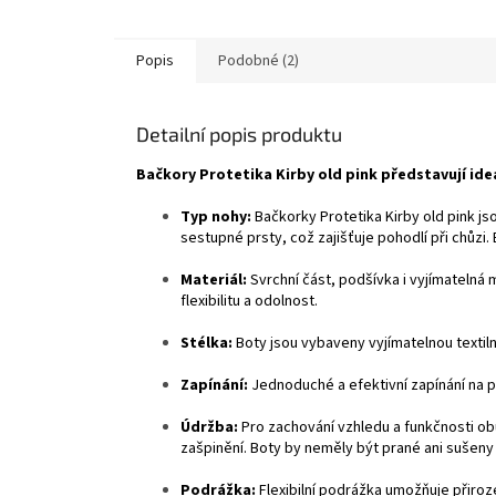
Popis
Podobné (2)
Detailní popis produktu
Bačkory Protetika Kirby old pink představují ide
Typ nohy:
Bačkorky Protetika Kirby old pink js
sestupné prsty, což zajišťuje pohodlí při chůzi
Materiál:
Svrchní část, podšívka i vyjímatelná 
flexibilitu a odolnost.
Stélka:
Boty jsou vybaveny vyjímatelnou textil
Zapínání:
Jednoduché a efektivní zapínání na 
Údržba:
Pro zachování vzhledu a funkčnosti ob
zašpinění. Boty by neměly být prané ani sušeny 
Podrážka:
Flexibilní podrážka umožňuje přiro