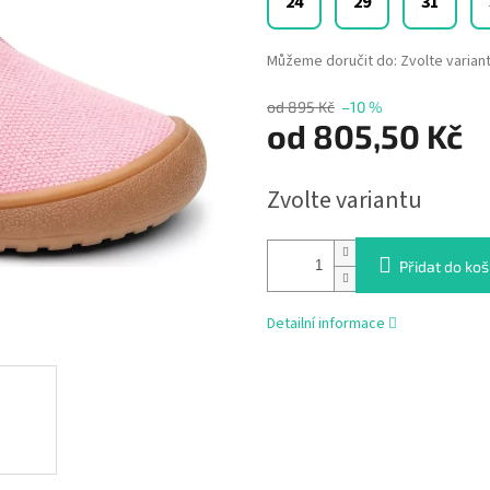
24
29
31
Můžeme doručit do:
Zvolte varian
od 895 Kč
–10 %
od
805,50 Kč
Měrná
Zvolte variantu
cena:
Přidat do koš
Detailní informace