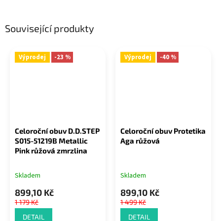
Související produkty
Výprodej
-23 %
Výprodej
-40 %
Celoroční obuv D.D.STEP
Celoroční obuv Protetika
S015-51219B Metallic
Aga růžová
Pink růžová zmrzlina
Skladem
Skladem
899,10 Kč
899,10 Kč
1 179 Kč
1 499 Kč
DETAIL
DETAIL