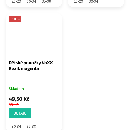
25-29
30-34
35-38
25-29
30-34
-10 %
Dětské ponožky VoXX
Rexík magenta
Skladem
49,50 Kč
55 Kč
DETAIL
30-34
35-38