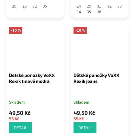
25
26
32
35
24
29
31
32
33
34
35
36
-10 %
-10 %
Dětské ponožky VoXX
Dětské ponožky VoXX
Rexík tmavě modrá
Rexík jeans
Skladem
Skladem
49,50 Kč
49,50 Kč
55 Kč
55 Kč
DETAIL
DETAIL