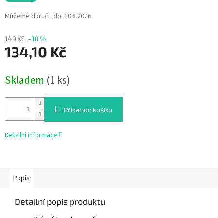
Můžeme doručit do:
10.8.2026
149 Kč
–10 %
134,10 Kč
Měrná
Skladem
(1 ks)
cena:
Přidat do košíku
Detailní informace
Popis
Detailní popis produktu