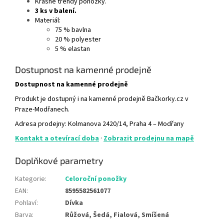
Krásné trendy ponožky.
3 ks v balení.
Materiál:
75 % bavlna
20 % polyester
5 % elastan
Dostupnost na kamenné prodejně
Dostupnost na kamenné prodejně
Produkt je dostupný i na kamenné prodejně Bačkorky.cz v
Praze-Modřanech.
Adresa prodejny: Kolmanova 2420/14, Praha 4 – Modřany
Kontakt a otevírací doba
·
Zobrazit prodejnu na mapě
Doplňkové parametry
Kategorie
:
Celoroční ponožky
EAN
:
8595582561077
Pohlaví
:
Dívka
Barva
:
Růžová, Šedá, Fialová, Smíšená