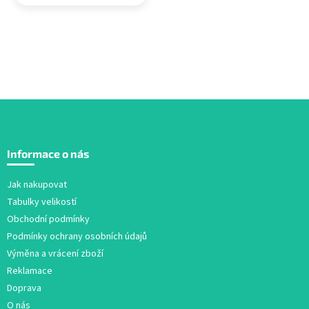
Z
á
Informace o nás
p
a
Jak nakupovat
t
Tabulky velikostí
í
Obchodní podmínky
Podmínky ochrany osobních údajů
Výměna a vrácení zboží
Reklamace
Doprava
O nás