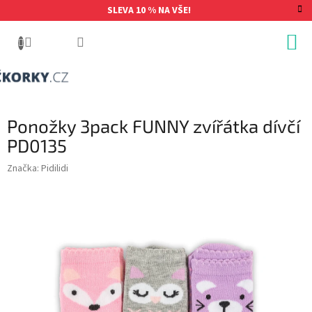
Přejít
SLEVA 10 % NA VŠE!
na
obsah
Ponožky 3pack FUNNY zvířátka dívčí
PD0135
Značka:
Pidilidi