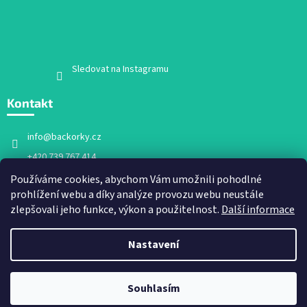
Sledovat na Instagramu
Kontakt
info
@
backorky.cz
+420 739 767 414
Facebook
Používáme cookies, abychom Vám umožnili pohodlné
prohlížení webu a díky analýze provozu webu neustále
backorky.cz
zlepšovali jeho funkce, výkon a použitelnost.
Další informace
Nastavení
Vytvořil Shoptet
Souhlasím
Copyright 2026
Bačkorky.cz
. Všechna práva vyhrazena.