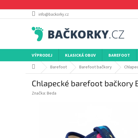
Přejít
na
obsah
info@backorky.cz
VÝPRODEJ
KLASICKÁ OBUV
BAREFOOT
Domů
Barefoot
Barefoot bačkory
Chlapec
Chlapecké barefoot bačkory B
Značka:
Beda