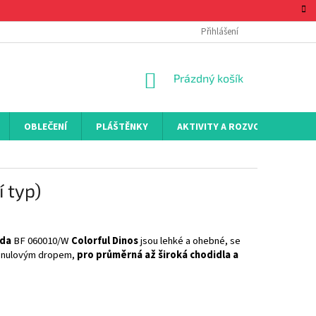
Přihlášení
NÁKUPNÍ
Prázdný košík
KOŠÍK
OBLEČENÍ
PLÁŠTĚNKY
AKTIVITY A ROZVOJ
KON
 typ)
eda
BF 060010/W
Colorful Dinos
jsou lehké a ohebné, se
, nulovým dropem,
pro průměrná až široká chodidla a