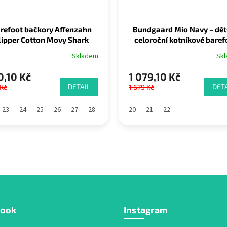
refoot bačkory Affenzahn
Bundgaard Mio Navy – dět
lipper Cotton Movy Shark
celoroční kotníkové baref
boty s TEX membránou
Skladem
Sk
,10 Kč
1 079,10 Kč
DETAIL
DETA
Kč
1 679 Kč
23
24
25
26
27
28
29
20
21
22
book
Instagram