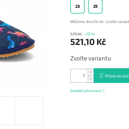
23
25
Můžeme doručit do:
Zvolte varian
579 Kč
–10 %
521,10 Kč
Měrná
Zvolte variantu
cena:
Přidat do koš
Detailní informace