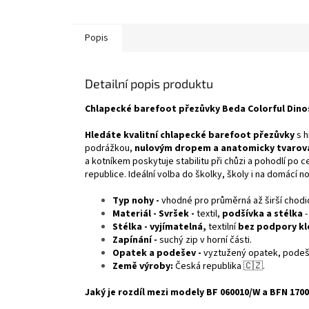
Popis
Detailní popis produktu
Chlapecké barefoot přezůvky Beda Colorful Dinos 
Hledáte kvalitní chlapecké barefoot přezůvky
s h
podrážkou,
nulovým dropem a anatomicky tvarov
a kotníkem poskytuje stabilitu při chůzi a pohodlí po
republice. Ideální volba do školky, školy i na domácí no
Typ nohy -
vhodné pro průměrná až širší chodi
Materiál - Svršek -
textil,
podšívka a stélka
-
Stélka - vyjímatelná,
textilní
bez podpory kl
Zapínání -
suchý zip v horní části.
Opatek a podešev -
vyztužený opatek, podeše
Země výroby:
Česká republika 🇨🇿.
Jaký je rozdíl mezi modely BF 060010/W a BFN 170