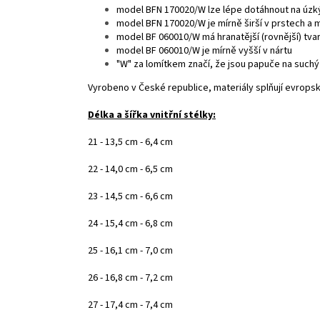
model BFN 170020/W lze lépe dotáhnout na úzký
model BFN 170020/W je mírně širší v prstech a m
model BF 060010/W má hranatější (rovnější) tvar
model BF 060010/W je mírně vyšší v nártu
"W" za lomítkem značí, že jsou papuče na suchý
Vyrobeno v České republice, materiály splňují evrops
Délka a šířka vnitřní stélky:
21 - 13,5 cm - 6,4 cm
22 - 14,0 cm - 6,5 cm
23 - 14,5 cm - 6,6 cm
24 - 15,4 cm - 6,8 cm
25 - 16,1 cm - 7,0 cm
26 - 16,8 cm - 7,2 cm
27 - 17,4 cm - 7,4 cm