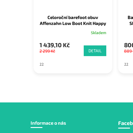
Celoroční barefoot obuv
Ba
Affenzahn Low Boot Knit Happy
S
Bunny
Skladem
1 439,10 Kč
800
DETAIL
2 299 Kč
889 
22
22
Z
Face
Informace o nás
á
p