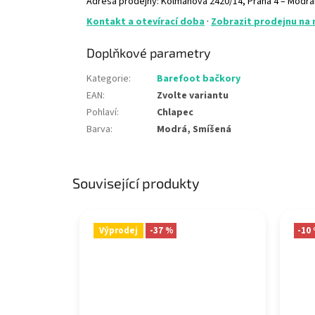
Adresa prodejny: Kolmanova 2420/14, Praha 4 – Modř
Kontakt a otevírací doba
·
Zobrazit prodejnu na
Doplňkové parametry
Kategorie
:
Barefoot bačkory
EAN
:
Zvolte variantu
Pohlaví
:
Chlapec
Barva
:
Modrá, Smíšená
Související produkty
Výprodej
-37 %
-10