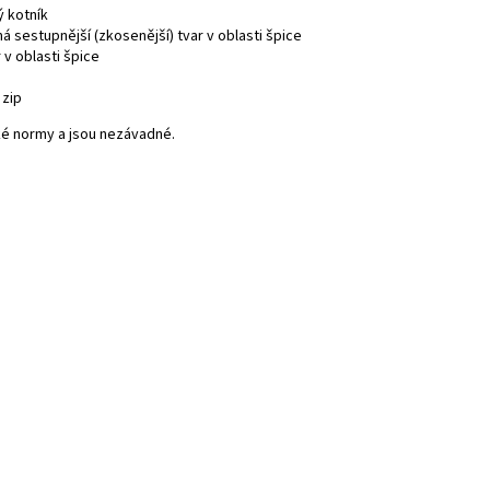
 kotník
á sestupnější (zkosenější) tvar v oblasti špice
 v oblasti špice
 zip
ké normy a jsou nezávadné.