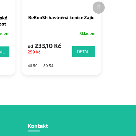
Další
produkt
BeRooSh bavlněná čepice Zajíc
ské
oot
Skladem
ladem
233,10 Kč
od
DETAIL
IL
259 Kč
46-50
50-54
Kontakt