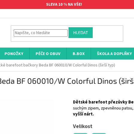
SLEVA 10 % NA VŠE!
HLEDAT
PONOŽKY
PÉČE O OBUV
B.BOX
ŠKOLA A DOPLŇKY
ké barefoot bačkory Beda BF 060010/W Colorful Dinos (širší typ)
eda BF 060010/W Colorful Dinos (širší
Dětské barefoot přezůvky B
suchým zipem, zpevněnou patou
vyšší nárt.
Velikost