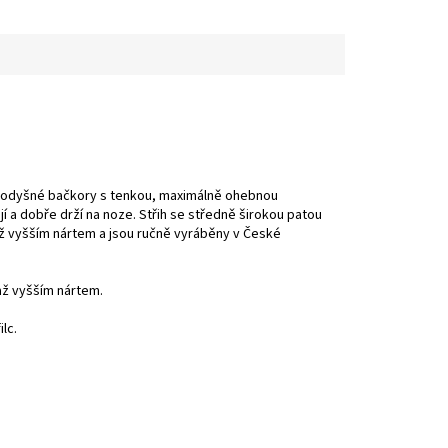
prodyšné bačkory s tenkou, maximálně ohebnou
í a dobře drží na noze. Střih se středně širokou patou
 až vyšším nártem a jsou ručně vyráběny v České
až vyšším nártem.
ilc.