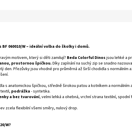
BF 060010/W – ideální volba do školky i domů.
ravým motivem, který si děti zamilují?
Beda Colorful Dinos
jsou lehké a 
anou, prostornou špičkou.
Díky zapínání na suchý zip se snadno nazouvaj
 celý den. Přezůvky jsou vhodné pro průměrná až širší chodidla s normálním
šení.
dla s anatomickou špičkou, středně širokou patou a kotníkem a normálním 
 textil,
podrážka
- syntetika.
enby a bez tvarování
, velmi lehká a ohebná, vrchní strana textilní, spodní f
v zcela flexibilní všemi směry, nulový drop.
020/W?