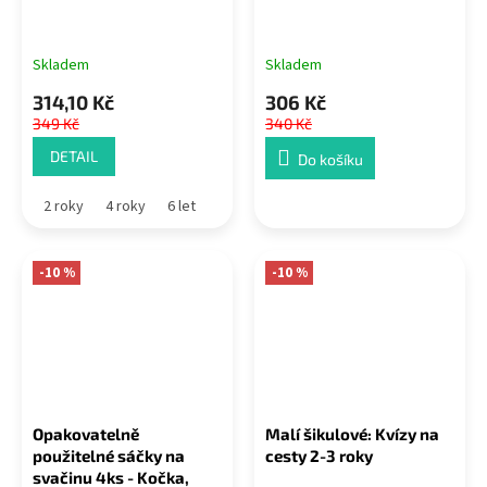
Skladem
Skladem
314,10 Kč
306 Kč
349 Kč
340 Kč
DETAIL
Do košíku
2 roky
4 roky
6 let
-10 %
-10 %
Opakovatelně
Malí šikulové: Kvízy na
použitelné sáčky na
cesty 2-3 roky
svačinu 4ks - Kočka,