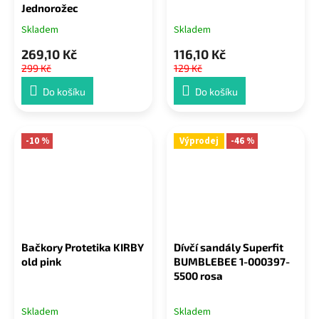
Jednorožec
Skladem
Skladem
269,10 Kč
116,10 Kč
299 Kč
129 Kč
Do košíku
Do košíku
-10 %
Výprodej
-46 %
Bačkory Protetika KIRBY
Dívčí sandály Superfit
old pink
BUMBLEBEE 1-000397-
5500 rosa
Skladem
Skladem