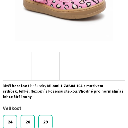
Dívčí
barefoot
bačkorky
Milami 1-ZAB04-10A s motivem
srdíček,
lehké, flexibilní s koženou stélkou.
Vhodné pro normální až
lehce širší nohy.
Velikost
24
26
29