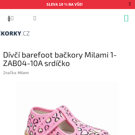
Přejít
SLEVA 10 % NA VŠE!
na
obsah
Dívčí barefoot bačkory Milami 1-
ZAB04-10A srdíčko
Značka:
Milami