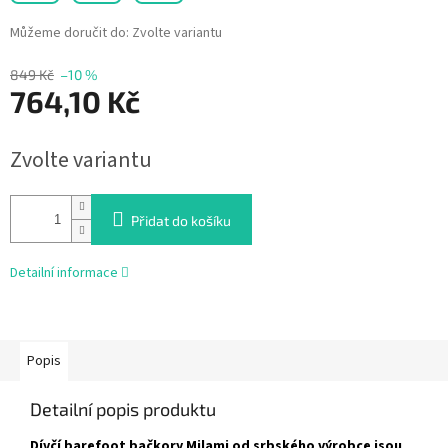
Můžeme doručit do:
Zvolte variantu
849 Kč
–10 %
764,10 Kč
Měrná
Zvolte variantu
cena:
Přidat do košíku
Detailní informace
Popis
Detailní popis produktu
Dívčí barefoot bačkory Milami od srbského výrobce jsou