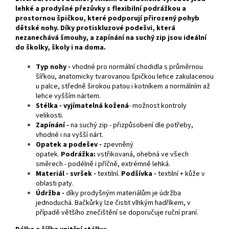
lehké a prodyšné přezůvky s flexibilní podrážkou a
prostornou špičkou, které podporují přirozený pohyb
dětské nohy. Díky protiskluzové podešvi, která
nezanechává šmouhy, a zapínání na suchý zip jsou ideální
do školky, školy i na doma.
Typ nohy -
vhodné pro normální chodidla s průměrnou
šířkou, anatomicky tvarovanou špičkou lehce zakulacenou
u palce, středně širokou patou i kotníkem a normálním až
lehce vyšším nártem.
Stélka - vyjímatelná
kožená
- možnost kontroly
velikosti.
Zapínání -
na suchý zip - přizpůsobení dle potřeby,
vhodné i na vyšší nárt.
Opatek a podešev -
zpevněný
opatek.
Podrážka:
vstřikovaná, ohebná ve všech
směrech - podélně i příčně, extrémně lehká.
Materiál - svršek -
textilní.
Podšívka
-
textilní + kůže v
oblasti paty.
Údržba -
díky prodyšným materiálům je údržba
jednoduchá. Bačkůrky lze čistit vlhkým hadříkem, v
případě většího znečištění se doporučuje ruční praní.