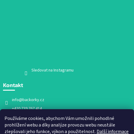
Sledovat na Instagramu
Kontakt
info
@
backorky.cz
+420 739 767 414
Facebook
Používáme cookies, abychom Vám umožnili pohodlné
prohlížení webu a díky analýze provozu webu neustále
backorky.cz
zlepšovali jeho funkce, výkon a použitelnost.
Další informace