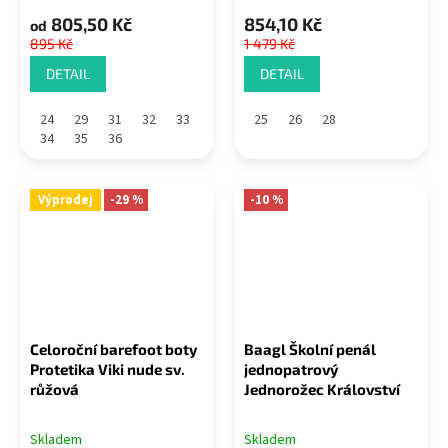
805,50 Kč
854,10 Kč
od
895 Kč
1 479 Kč
DETAIL
DETAIL
24
29
31
32
33
25
26
28
34
35
36
Výprodej
-29 %
-10 %
Celoroční barefoot boty
Baagl Školní penál
Protetika Viki nude sv.
jednopatrový
růžová
Jednorožec Království
Skladem
Skladem