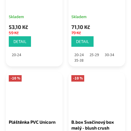
Skladem
Skladem
53,10 Kč
71,10 Kč
59 Kč
79 Kč
DETAIL
DETAIL
20-24
20-24
25-29
30-34
35-38
-10 %
-10 %
Pláštěnka PVC Unicorn
B.box Svačinový box
malý - blush crush