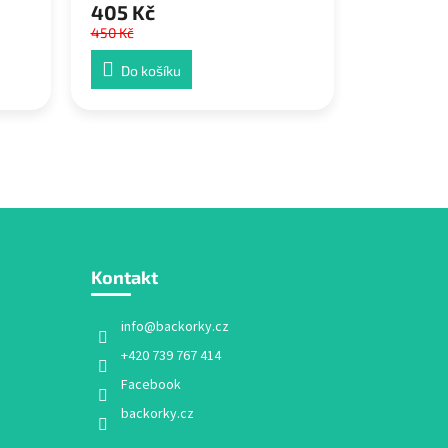
405 Kč
450 Kč
Do košíku
Kontakt
info
@
backorky.cz
+420 739 767 414
Facebook
backorky.cz