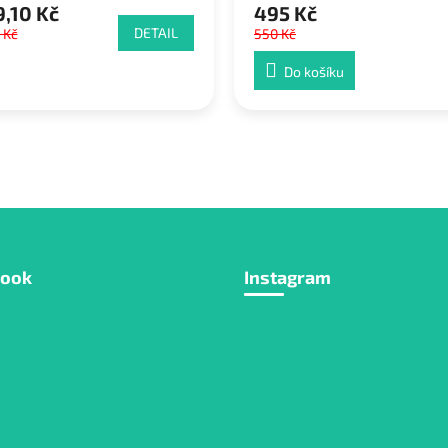
,10 Kč
495 Kč
DETAIL
 Kč
550 Kč
Do košíku
book
Instagram