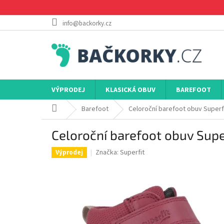
Přejít
na
obsah
info@backorky.cz
VÝPRODEJ
KLASICKÁ OBUV
BAREFOOT
Domů
Barefoot
Celoroční barefoot obuv Superf
Celoroční barefoot obuv Sup
Značka:
Superfit
Výprodej