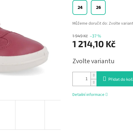
24
26
Můžeme doručit do:
Zvolte varian
1 949 Kč
–37 %
1 214,10 Kč
Měrná
Zvolte variantu
cena:
Přidat do koš
Detailní informace