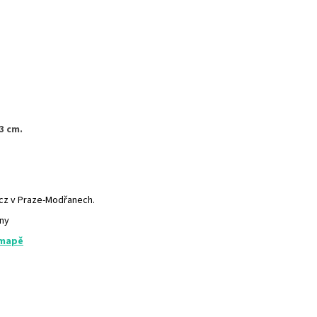
3 cm.
.cz v Praze-Modřanech.
any
 mapě