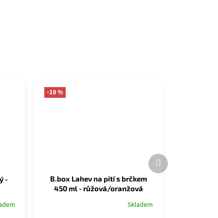
-10 %
Další
produkt
B.box Lahev na pití s brčkem
ý -
450 ml - růžová/oranžová
Skladem
ladem