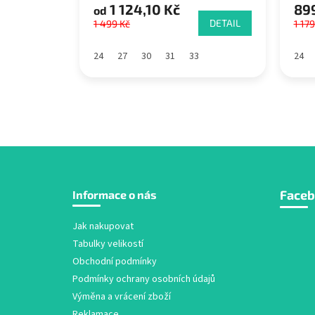
1 124,10 Kč
899
od
DETAIL
1 499 Kč
1 179
24
27
30
31
33
24
Z
Face
Informace o nás
á
p
a
Jak nakupovat
t
Tabulky velikostí
í
Obchodní podmínky
Podmínky ochrany osobních údajů
Výměna a vrácení zboží
Reklamace