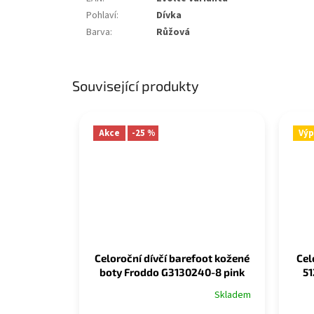
Pohlaví
:
Dívka
Barva
:
Růžová
Související produkty
Akce
-25 %
Výp
Celoroční dívčí barefoot kožené
Cel
boty Froddo G3130240-8 pink
51
Skladem