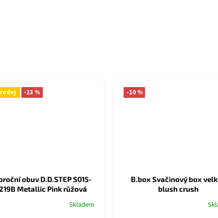
rodej
-23 %
-10 %
oroční obuv D.D.STEP S015-
B.box Svačinový box velk
219B Metallic Pink růžová
blush crush
zmrzlina
Skladem
Sk