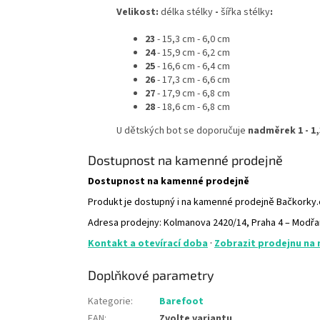
Velikost:
délka stélky
-
šířka stélky
:
23
-
15,3 cm - 6,0 cm
24
-
15,9 cm - 6,2 cm
25
-
16,6 cm - 6,4 cm
26
- 17,3 cm - 6,6 cm
27
- 17,9 cm - 6,8 cm
28
- 18,6 cm - 6,8 cm
U dětských bot se doporučuje
nadměrek 1 - 1,
Dostupnost na kamenné prodejně
Dostupnost na kamenné prodejně
Produkt je dostupný i na kamenné prodejně Bačkorky
Adresa prodejny: Kolmanova 2420/14, Praha 4 – Modř
Kontakt a otevírací doba
·
Zobrazit prodejnu na
Doplňkové parametry
Kategorie
:
Barefoot
EAN
:
Zvolte variantu