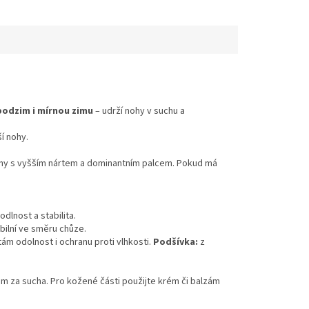
podzim i mírnou zimu
– udrží nohy v suchu a
í nohy.
 nohy s vyšším nártem a dominantním palcem. Pokud má
dlnost a stabilita.
ilní ve směru chůze.
m odolnost i ochranu proti vlhkosti.
Podšívka:
z
em za sucha. Pro kožené části použijte krém či balzám