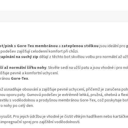
ot/pink s Gore-Tex membránou
a
zateplenou stélkou
jsou ideální pro
podešev zajišťují celodenní komfort při chůzi.
zapínání na suchý zip
dělají z těchto bot skvělou volbu pro normální až užš
ší až normální šířku nohy
. Skvěle sedí na užší patu a jsou vhodné i pro
jišťuje pevné a komfortní uchycení.
bránou
Gore-Tex
.
což usnadňuje obouvání a zajišťuje pevné uchycení, přičemž je zaručena poho
ou oporu paty. Gumová podešev je extrémně lehká, pružná, ohebná a flexib
 textilu s voděodolnou a prodyšnou membránou Gore-Tex, což poskytuje botá
ro nohy po celý den.
ysušit. Pro jejich údržbu je vhodné je čistit vlhkým hadříkem nebo kartáčk
impregnační sprej pro zajištění voděodolnosti.