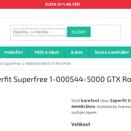
SLEVA 10 % NA VŠE!
HLEDAT
PONOŽKY
PÉČE O OBUV
B.BOX
ŠKOLA A DOPLŇKY
it Superfree 1-000544-5000 GTX Rot/Pink
erfit Superfree 1-000544-5000 GTX Ro
Dívčí
barefoot
obuv
Superfit 
membránou
. Anatomicky tvarova
suchým zipem.
Velikost