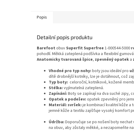
Popis
Detailní popis produktu
Barefoot
obuv
Superfit Superfree
1-000544-5000
r
pohodlí.
Měkká zateplená podšívka a flexibilní gumová 
Anatomicky tvarovaná špice
,
zpevněný opatek
a
Vhodné pro typ nohy:
boty jsou ideální pro
už
dítě drobnější kotníky, lze je dotáhnout, což za
Typ boty:
celoroční, kotníkové, kožené mem
Stélka:
vyjímatelná zateplená.
Zapínání:
Boty se zapínají na dva suché zipy, 
Opatek a podešev:
opatek zpevněný pro jemn
Materiál: svršek:
je kombinací kvalitní kůže a
jemné kůže a textilu zajišťuje vysoký komfort p
Údržba:
Doporučuje se po nošení boty nechat v
na obuv, aby zůstaly měkké, a nezapomeňte na 