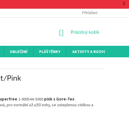
Přihlášení
NÁKUPNÍ
Prázdný košík
KOŠÍK
OBLEČENÍ
PLÁŠTĚNKY
AKTIVITY A ROZVOJ
KON
t/Pink
Superfree
1-000544-5000
pink s Gore-Tex
ná, pro normální až užší nohy, se zateplenou stélkou a