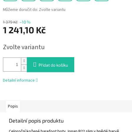
Můžeme doručit do:
Zvolte variantu
1 379 Kč
–10 %
1 241,10 Kč
Měrná
Zvolte variantu
cena:
Přidat do košíku
Detailní informace
Popis
Detailní popis produktu
Celoroční kožené barefoot boty Jonap B22 slim v hnědé barvě