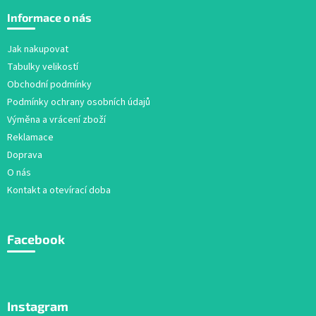
á
Informace o nás
p
a
Jak nakupovat
t
Tabulky velikostí
í
Obchodní podmínky
Podmínky ochrany osobních údajů
Výměna a vrácení zboží
Reklamace
Doprava
O nás
Kontakt a otevírací doba
Facebook
Instagram