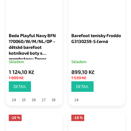
Beda Playful Navy BFN
Barefoot tenisky Froddo
170060/W/M/NL/OP –
G3130259-5 černá
dětské barefoot
kotníkové boty s
membránou Tepor
Skladem
Skladem
1 124,10 Kč
899,10 Kč
1 699 Kč
1 539 Kč
DETAIL
DETAIL
24
25
26
27
28
24
-10 %
-10 %