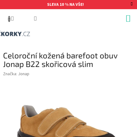
Přejít
SLEVA 10 % NA VŠE!
na
obsah
Celoroční kožená barefoot obuv
Jonap B22 skořicová slim
Značka:
Jonap