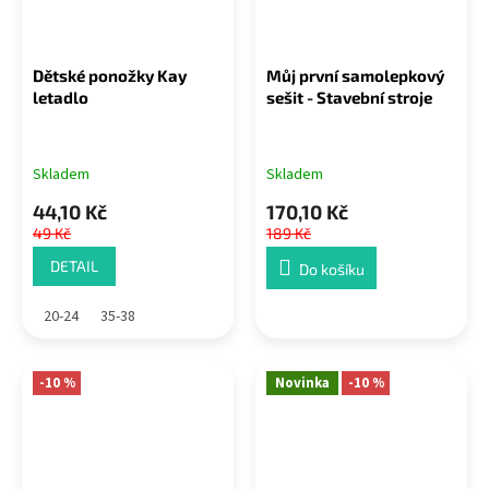
Dětské ponožky Kay
Můj první samolepkový
letadlo
sešit - Stavební stroje
Skladem
Skladem
44,10 Kč
170,10 Kč
49 Kč
189 Kč
DETAIL
Do košíku
20-24
35-38
-10 %
Novinka
-10 %