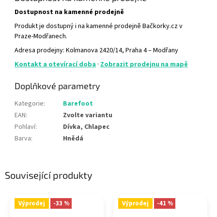
Dostupnost na kamenné prodejně
Produkt je dostupný i na kamenné prodejně Bačkorky.cz v
Praze-Modřanech.
Adresa prodejny: Kolmanova 2420/14, Praha 4 – Modřany
Kontakt a otevírací doba
·
Zobrazit prodejnu na mapě
Doplňkové parametry
Kategorie
:
Barefoot
EAN
:
Zvolte variantu
Pohlaví
:
Dívka, Chlapec
Barva
:
Hnědá
Související produkty
Výprodej
-33 %
Výprodej
-41 %