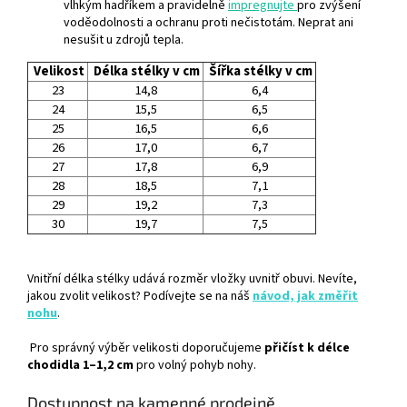
vlhkým hadříkem a pravidelně
impregnujte
pro zvýšení
voděodolnosti a ochranu proti nečistotám. Neprat ani
nesušit u zdrojů tepla.
Velikost
Délka stélky v cm
Šířka stélky v cm
23
14,8
6,4
24
15,5
6,5
25
16,5
6,6
26
17,0
6,7
27
17,8
6,9
28
18,5
7,1
29
19,2
7,3
30
19,7
7,5
Vnitřní délka stélky udává rozměr vložky uvnitř obuvi. Nevíte,
jakou zvolit velikost? Podívejte se na náš
návod, jak změřit
nohu
.
Pro správný výběr velikosti doporučujeme
přičíst k délce
chodidla 1–1,2 cm
pro volný pohyb nohy.
Dostupnost na kamenné prodejně