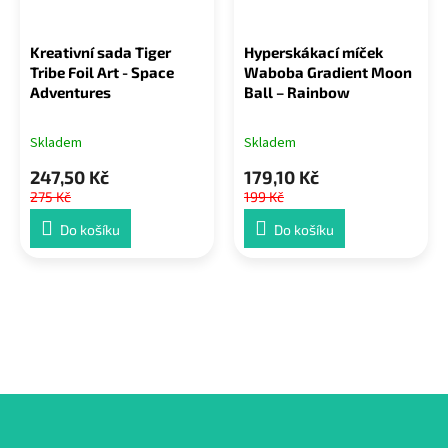
Kreativní sada Tiger
Hyperskákací míček
Tribe Foil Art - Space
Waboba Gradient Moon
Adventures
Ball – Rainbow
Skladem
Skladem
247,50 Kč
179,10 Kč
275 Kč
199 Kč
Do košíku
Do košíku
Z