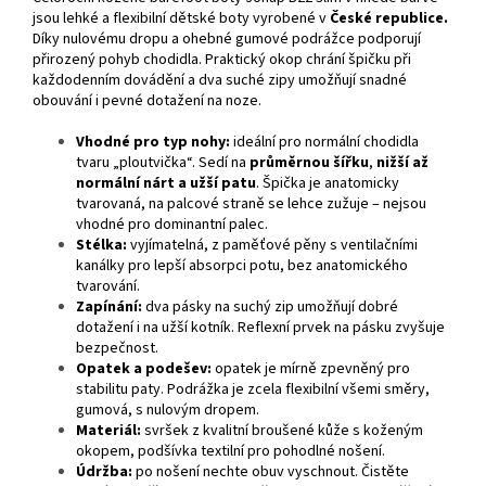
jsou lehké a flexibilní dětské boty vyrobené v
České republice.
Díky nulovému dropu a ohebné gumové podrážce podporují
přirozený pohyb chodidla. Praktický okop chrání špičku při
každodenním dovádění a dva suché zipy umožňují snadné
obouvání i pevné dotažení na noze.
Vhodné pro typ nohy:
ideální pro normální chodidla
tvaru „ploutvička“. Sedí na
průměrnou šířku
,
nižší až
normální nárt a užší patu
. Špička je anatomicky
tvarovaná, na palcové straně se lehce zužuje – nejsou
vhodné pro dominantní palec.
Stélka:
vyjímatelná, z paměťové pěny s ventilačními
kanálky pro lepší absorpci potu, bez anatomického
tvarování.
Zapínání:
dva pásky na suchý zip umožňují dobré
dotažení i na užší kotník. Reflexní prvek na pásku zvyšuje
bezpečnost.
Opatek a podešev:
opatek je mírně zpevněný pro
stabilitu paty. Podrážka je zcela flexibilní všemi směry,
gumová, s nulovým dropem.
Materiál:
svršek z kvalitní broušené kůže s koženým
okopem, podšívka textilní pro pohodlné nošení.
Údržba:
po nošení nechte obuv vyschnout. Čistěte