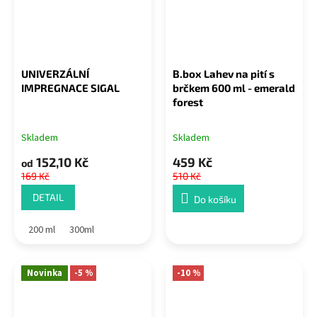
UNIVERZÁLNÍ
B.box Lahev na pití s
IMPREGNACE SIGAL
brčkem 600 ml - emerald
forest
Skladem
Skladem
152,10 Kč
459 Kč
od
169 Kč
510 Kč
DETAIL
Do košíku
200 ml
300ml
Novinka
-5 %
-10 %