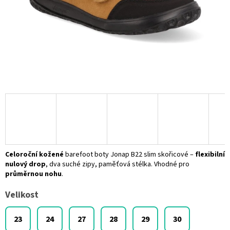
Celoroční kožené
barefoot boty Jonap B22 slim skořicové –
flexibilní
nulový drop
, dva suché zipy, paměťová stélka. Vhodné pro
průměrnou nohu
.
Velikost
23
24
27
28
29
30