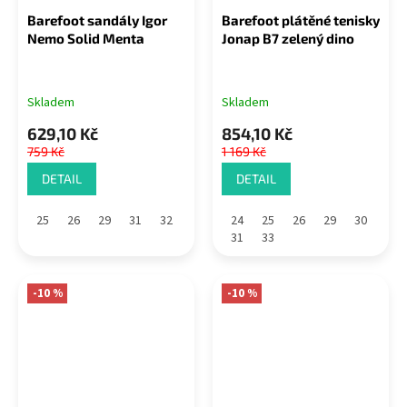
Barefoot sandály Igor
Barefoot plátěné tenisky
Nemo Solid Menta
Jonap B7 zelený dino
Skladem
Skladem
629,10 Kč
854,10 Kč
759 Kč
1 169 Kč
DETAIL
DETAIL
25
26
29
31
32
24
25
26
29
30
31
33
-10 %
-10 %