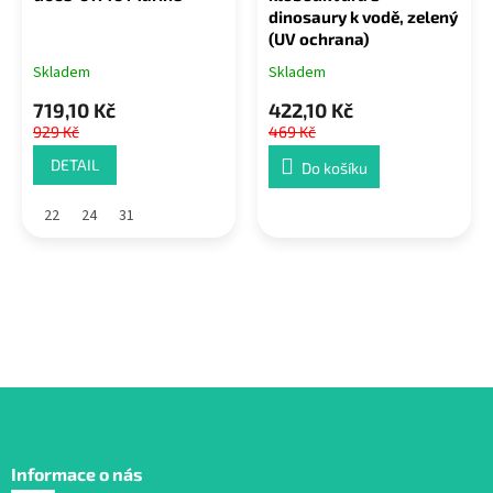
dinosaury k vodě, zelený
(UV ochrana)
Skladem
Skladem
719,10 Kč
422,10 Kč
929 Kč
469 Kč
DETAIL
Do košíku
22
24
31
Z
á
Informace o nás
p