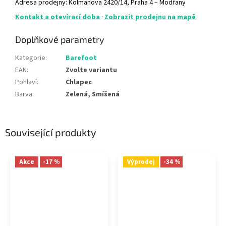
Adresa prodejny: Kolmanova 2420/14, Praha 4 – Modřany
Kontakt a otevírací doba
·
Zobrazit prodejnu na mapě
Doplňkové parametry
Kategorie
:
Barefoot
EAN
:
Zvolte variantu
Pohlaví
:
Chlapec
Barva
:
Zelená, Smíšená
Související produkty
Akce
-17 %
Výprodej
-34 %