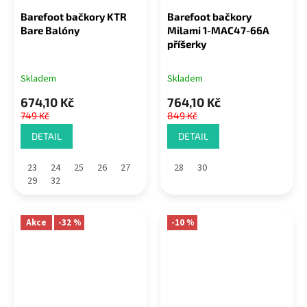
Barefoot bačkory KTR
Barefoot bačkory
Bare Balóny
Milami 1-MAC47-66A
příšerky
Skladem
Skladem
674,10 Kč
764,10 Kč
749 Kč
849 Kč
DETAIL
DETAIL
23
24
25
26
27
28
30
29
32
Akce
-32 %
-10 %