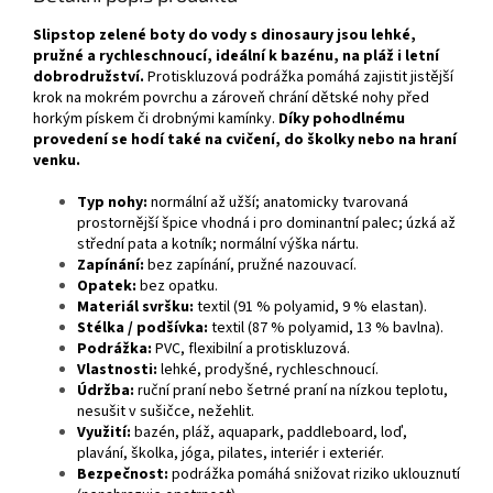
Slipstop zelené boty do vody s dinosaury jsou lehké,
pružné a rychleschnoucí, ideální k bazénu, na pláž i letní
dobrodružství.
Protiskluzová podrážka pomáhá zajistit jistější
krok na mokrém povrchu a zároveň chrání dětské nohy před
horkým pískem či drobnými kamínky.
Díky pohodlnému
provedení se hodí také na cvičení, do školky nebo na hraní
venku.
Typ nohy:
normální až užší; anatomicky tvarovaná
prostornější špice vhodná i pro dominantní palec; úzká až
střední pata a kotník; normální výška nártu.
Zapínání:
bez zapínání, pružné nazouvací.
Opatek:
bez opatku.
Materiál svršku:
textil (91 % polyamid, 9 % elastan).
Stélka / podšívka:
textil (87 % polyamid, 13 % bavlna).
Podrážka:
PVC, flexibilní a protiskluzová.
Vlastnosti:
lehké, prodyšné, rychleschnoucí.
Údržba:
ruční praní nebo šetrné praní na nízkou teplotu,
nesušit v sušičce, nežehlit.
Využití:
bazén, pláž, aquapark, paddleboard, loď,
plavání, školka, jóga, pilates, interiér i exteriér.
Bezpečnost:
podrážka pomáhá snižovat riziko uklouznutí