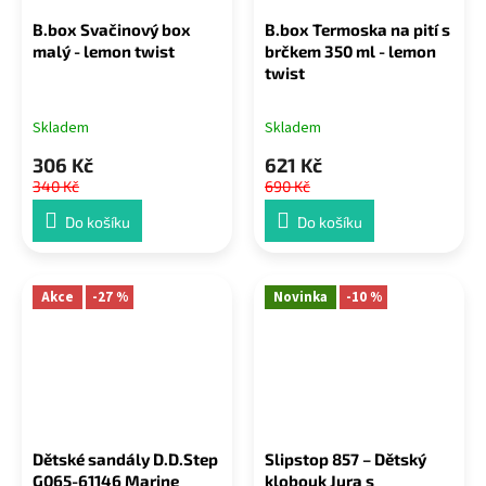
B.box Svačinový box
B.box Termoska na pití s
malý - lemon twist
brčkem 350 ml - lemon
twist
Skladem
Skladem
306 Kč
621 Kč
340 Kč
690 Kč
Do košíku
Do košíku
Akce
-27 %
Novinka
-10 %
Dětské sandály D.D.Step
Slipstop 857 – Dětský
G065-61146 Marine
klobouk Jura s