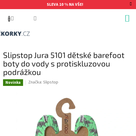
Přejít
SLEVA 10 % NA VŠE!
na
obsah
Slipstop Jura 5101 dětské barefoot
boty do vody s protiskluzovou
podrážkou
Značka:
Slipstop
Novinka