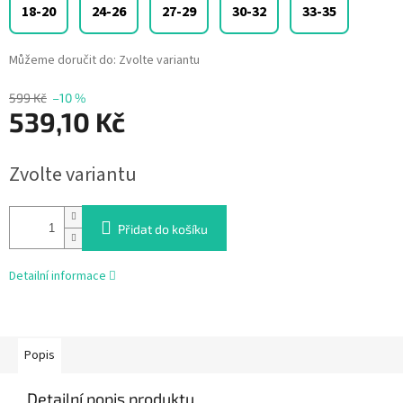
18-20
24-26
27-29
30-32
33-35
Můžeme doručit do:
Zvolte variantu
599 Kč
–10 %
539,10 Kč
Měrná
Zvolte variantu
cena:
Přidat do košíku
Detailní informace
Popis
Detailní popis produktu