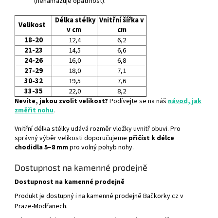
(nenahrazuje opatrnost).
Délka stélky
Vnitřní šířka v
Velikost
v cm
cm
18-20
12,4
6,2
21-23
14,5
6,6
24-26
16,0
6,8
27-29
18,0
7,1
30-32
19,5
7,6
33-35
22,0
8,2
Nevíte, jakou zvolit velikost?
Podívejte se na náš
návod, jak
změřit nohu
.
Vnitřní délka stélky udává rozměr vložky uvnitř obuvi. Pro
správný výběr velikosti doporučujeme
přičíst k délce
chodidla 5–8 mm
pro volný pohyb nohy.
Dostupnost na kamenné prodejně
Dostupnost na kamenné prodejně
Produkt je dostupný i na kamenné prodejně Bačkorky.cz v
Praze-Modřanech.