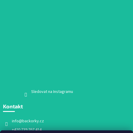
Sledovat na Instagramu
Kontakt
info
@
backorky.cz
+420 739 767 414