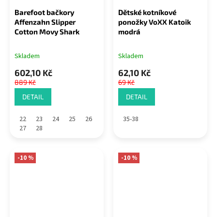
Barefoot bačkory
Dětské kotníkové
Affenzahn Slipper
ponožky VoXX Katoik
Cotton Movy Shark
modrá
Skladem
Skladem
602,10 Kč
62,10 Kč
889 Kč
69 Kč
DETAIL
DETAIL
22
23
24
25
26
35-38
27
28
-10 %
-10 %