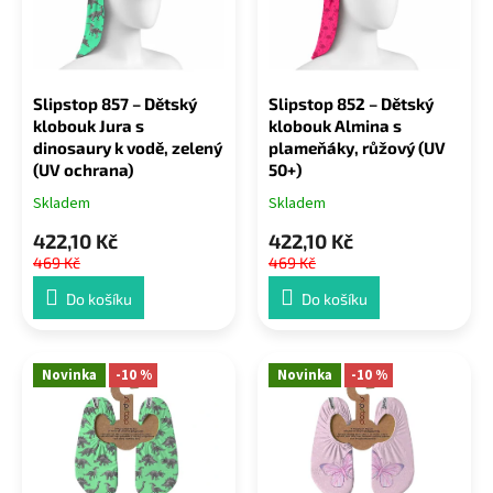
s
u
p
k
r
t
o
ů
Slipstop 857 – Dětský
Slipstop 852 – Dětský
d
klobouk Jura s
klobouk Almina s
u
dinosaury k vodě, zelený
plameňáky, růžový (UV
k
(UV ochrana)
50+)
t
Skladem
Skladem
ů
422,10 Kč
422,10 Kč
469 Kč
469 Kč
Do košíku
Do košíku
Novinka
-10 %
Novinka
-10 %