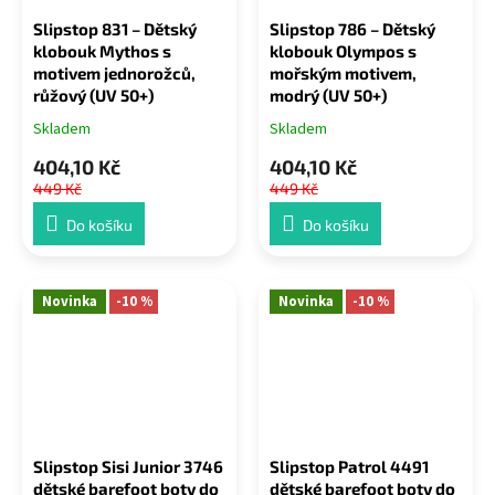
Slipstop 831 – Dětský
Slipstop 786 – Dětský
klobouk Mythos s
klobouk Olympos s
motivem jednorožců,
mořským motivem,
růžový (UV 50+)
modrý (UV 50+)
Skladem
Skladem
404,10 Kč
404,10 Kč
449 Kč
449 Kč
Do košíku
Do košíku
Novinka
-10 %
Novinka
-10 %
Slipstop Sisi Junior 3746
Slipstop Patrol 4491
dětské barefoot boty do
dětské barefoot boty do