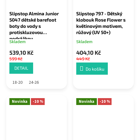
Slipstop Almina Junior
Slipstop 797 - Dětský
5047 dětské barefoot
klobouk Rose Flower s
boty do vody s
květinovým motivem,
protiskluzovou
růžový (UV 50+)
podrážkou
Skladem
Skladem
539,10 Kč
404,10 Kč
599 Kč
449 Kč
DETAIL
Do košíku
18-20
24-26
Novinka
-10 %
Novinka
-10 %