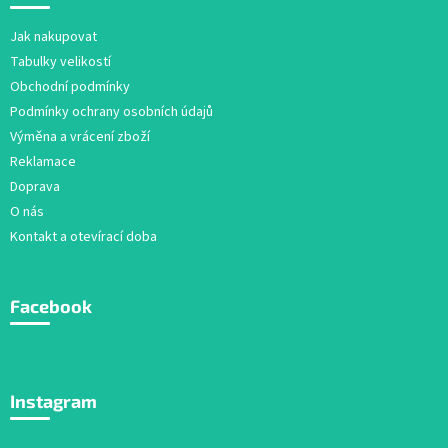
r
p
v
a
Jak nakupovat
k
t
y
Tabulky velikostí
í
v
Obchodní podmínky
ý
Podmínky ochrany osobních údajů
p
i
Výměna a vrácení zboží
s
Reklamace
u
Doprava
O nás
Kontakt a otevírací doba
Facebook
Instagram