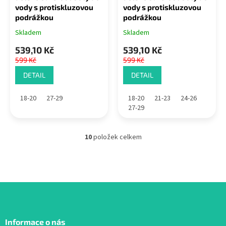
vody s protiskluzovou
vody s protiskluzovou
podrážkou
podrážkou
Skladem
Skladem
539,10 Kč
539,10 Kč
599 Kč
599 Kč
DETAIL
DETAIL
18-20
27-29
18-20
21-23
24-26
27-29
10
položek celkem
O
v
l
á
d
a
c
Z
í
á
p
Informace o nás