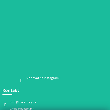
Sledovat na Instagramu
Kontakt
info
@
backorky.cz
+420 739 767 414