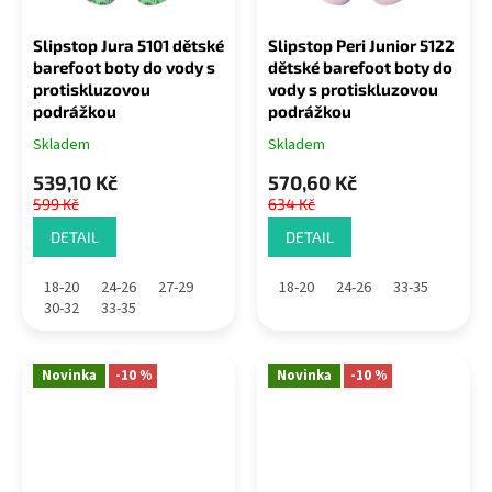
Slipstop Jura 5101 dětské
Slipstop Peri Junior 5122
barefoot boty do vody s
dětské barefoot boty do
protiskluzovou
vody s protiskluzovou
podrážkou
podrážkou
Skladem
Skladem
539,10 Kč
570,60 Kč
599 Kč
634 Kč
DETAIL
DETAIL
18-20
24-26
27-29
18-20
24-26
33-35
30-32
33-35
Novinka
-10 %
Novinka
-10 %