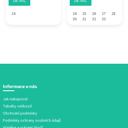
DETAIL
DETAIL
24
24
25
26
27
28
30
31
32
33
Z
á
Informace o nás
p
a
Jak nakupovat
t
Tabulky velikostí
í
Obchodní podmínky
Podmínky ochrany osobních údajů
Výměna a vrácení zboží