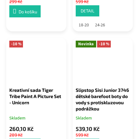
299 Kč
599 Kč
DETAIL
Do košíku
18-20
24-26
-10 %
Novinka
-10 %
Kreativní sada Tiger
Slipstop Sisi Junior 3746
Tribe Paint A Picture Set
dětské barefoot boty do
- Unicorn
vody s protiskluzovou
podrážkou
Skladem
Skladem
260,10 Kč
539,10 Kč
289 Kč
599 Kč