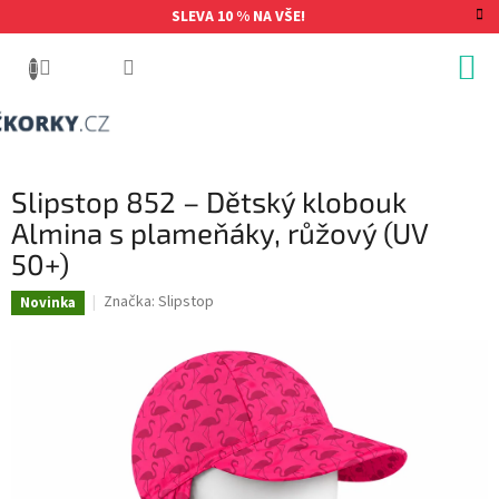
Přejít
SLEVA 10 % NA VŠE!
na
obsah
Slipstop 852 – Dětský klobouk
Almina s plameňáky, růžový (UV
50+)
Značka:
Slipstop
Novinka