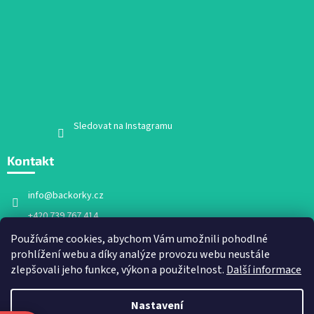
Sledovat na Instagramu
Kontakt
info
@
backorky.cz
+420 739 767 414
Facebook
Používáme cookies, abychom Vám umožnili pohodlné
prohlížení webu a díky analýze provozu webu neustále
backorky.cz
zlepšovali jeho funkce, výkon a použitelnost.
Další informace
Nastavení
Vytvořil Shoptet