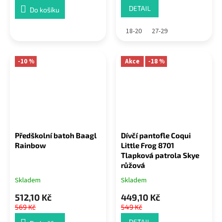
DETAIL
Do košíku
18-20
27-29
-10 %
Akce
-18 %
Předškolní batoh Baagl
Dívčí pantofle Coqui
Rainbow
Little Frog 8701
Tlapková patrola Skye
růžová
Skladem
Skladem
512,10 Kč
449,10 Kč
569 Kč
549 Kč
DETAIL