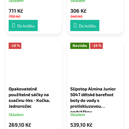
Skladem
Skladem
711 Kč
306 Kč
790 Kč
340 Kč
Do košíku
Do košíku
-10 %
Novinka
-10 %
Opakovatelně
Slipstop Almina Junior
použitelné sáčky na
5047 dětské barefoot
svačinu 4ks - Kočka,
boty do vody s
Jednorožec
protiskluzovou
podrážkou
Skladem
Skladem
269,10 Kč
539,10 Kč