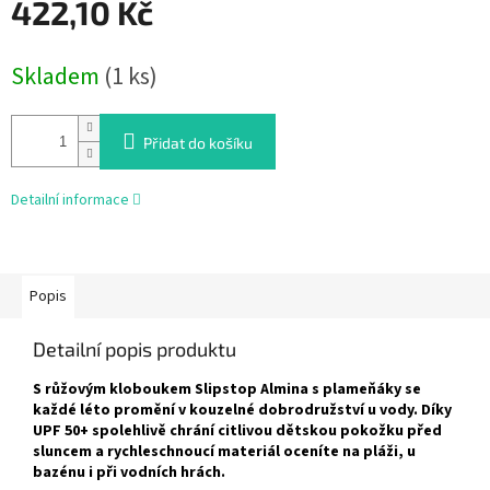
422,10 Kč
Měrná
Skladem
(1 ks)
cena:
Přidat do košíku
Detailní informace
Popis
Detailní popis produktu
S růžovým kloboukem Slipstop Almina s plameňáky se
každé léto promění v kouzelné dobrodružství u vody. Díky
UPF 50+ spolehlivě chrání citlivou dětskou pokožku před
sluncem a rychleschnoucí materiál oceníte na pláži, u
bazénu i při vodních hrách.