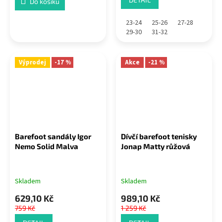
Do košíku
23-24
25-26
27-28
29-30
31-32
Výprodej
-17 %
Akce
-21 %
Barefoot sandály Igor
Dívčí barefoot tenisky
Nemo Solid Malva
Jonap Matty růžová
Skladem
Skladem
629,10 Kč
989,10 Kč
759 Kč
1 259 Kč