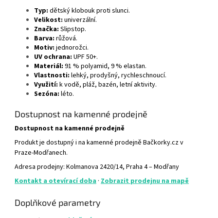
Typ:
dětský klobouk proti slunci.
Velikost:
univerzální.
Značka:
Slipstop.
Barva:
růžová.
Motiv:
jednorožci.
UV ochrana:
UPF 50+.
Materiál:
91 % polyamid, 9 % elastan.
Vlastnosti:
lehký, prodyšný, rychleschnoucí.
Využití:
k vodě, pláž, bazén, letní aktivity.
Sezóna:
léto.
Dostupnost na kamenné prodejně
Dostupnost na kamenné prodejně
Produkt je dostupný i na kamenné prodejně Bačkorky.cz v
Praze-Modřanech.
Adresa prodejny: Kolmanova 2420/14, Praha 4 – Modřany
Kontakt a otevírací doba
·
Zobrazit prodejnu na mapě
Doplňkové parametry