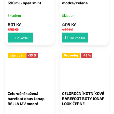
690 ml - spearmint
modrá/zelená
Skladem
Skladem
801 Kč
405 Kč
890 Kč
450 Kč
Do košíku
Do košíku
Výprodej
-35 %
Výprodej
-46 %
Celoroční kožená
CELOROČNÍ KOTNÍKOVÉ
barefoot obuv Jonap
BAREFOOT BOTY JONAP
BELLA MV modrá
LOOK ČERNÉ