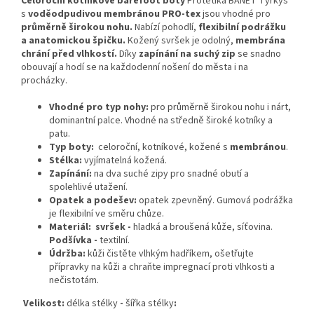
Celoroční kotníkové barefoot boty
Protetika BANET Tyrkys
s
voděodpudivou membránou PRO-tex
jsou vhodné pro
průměrně širokou nohu.
Nabízí pohodlí,
flexibilní podrážku
a anatomickou špičku.
Kožený svršek je odolný,
membrána
chrání před vlhkostí.
Díky
zapínání na suchý zip
se snadno
obouvají a hodí se na každodenní nošení do města i na
procházky.
Vhodné pro typ nohy:
pro průměrně širokou nohu i nárt,
dominantní palce. Vhodné na středně široké kotníky a
patu.
Typ boty:
celoroční, kotníkové, kožené s
membránou
.
Stélka:
vyjímatelná kožená.
Zapínání:
na dva suché zipy pro snadné obutí a
spolehlivé utažení.
Opatek a podešev:
opatek zpevněný. Gumová podrážka
je flexibilní ve směru chůze.
Materiál:
svršek -
hladká a broušená kůže, síťovina.
Podšívka
-
textilní.
Údržba:
kůži čistěte vlhkým hadříkem, ošetřujte
přípravky na kůži a chraňte impregnací proti vlhkosti a
nečistotám.
Velikost:
délka stélky
-
šířka stélky
: