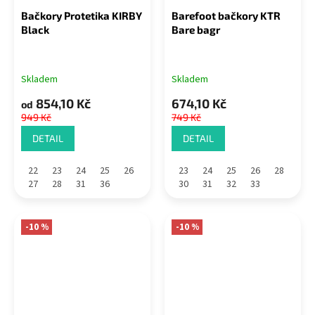
Bačkory Protetika KIRBY
Barefoot bačkory KTR
Black
Bare bagr
Skladem
Skladem
854,10 Kč
674,10 Kč
od
949 Kč
749 Kč
DETAIL
DETAIL
22
23
24
25
26
23
24
25
26
28
27
28
31
36
30
31
32
33
-10 %
-10 %