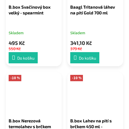
B.box Svačinový box
Baagl Tritanová láhev
velký - spearmint
na pití Gold 700 ml
Skladem
Skladem
495 Kč
341,10 Kč
550 Kč
379 Kč
Do košíku
Do košíku
-10 %
-10 %
B.box Nerezová
B.box Lahev na pití s
termolahev s brčkem
brčkem 450 ml -