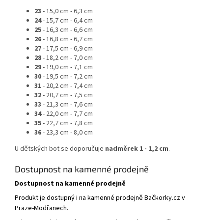
23
-
15,0 cm - 6,3 cm
24
-
15,7 cm - 6,4 cm
25
-
16,3 cm - 6,6 cm
26
- 16,8 cm - 6,7 cm
27
- 17,5 cm - 6,9 cm
28
- 18,2 cm - 7,0 cm
29
- 19,0 cm - 7,1 cm
30
- 19,5 cm - 7,2 cm
31
- 20,2 cm - 7,4 cm
32
- 20,7 cm - 7,5 cm
33
- 21,3 cm - 7,6 cm
34
- 22,0 cm - 7,7 cm
35
-
22,7 cm - 7,8 cm
36
-
23,3 cm - 8,0 cm
U dětských bot se doporučuje
nadměrek 1 - 1,2 cm
.
Dostupnost na kamenné prodejně
Dostupnost na kamenné prodejně
Produkt je dostupný i na kamenné prodejně Bačkorky.cz v
Praze-Modřanech.