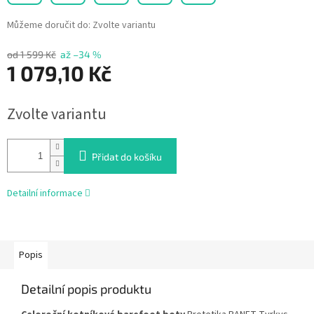
Můžeme doručit do:
Zvolte variantu
od 1 599 Kč
až –34 %
1 079,10 Kč
Měrná
Zvolte variantu
cena:
Přidat do košíku
Detailní informace
Popis
Detailní popis produktu