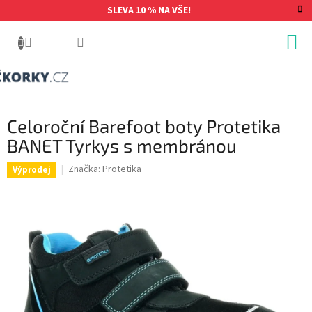
Přejít
SLEVA 10 % NA VŠE!
na
obsah
Celoroční Barefoot boty Protetika
BANET Tyrkys s membránou
Značka:
Protetika
Výprodej