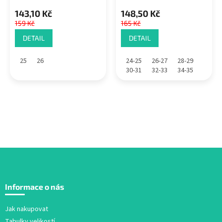
143,10 Kč
148,50 Kč
159 Kč
165 Kč
DETAIL
DETAIL
25
26
24-25
26-27
28-29
30-31
32-33
34-35
Z
á
Informace o nás
p
a
Jak nakupovat
t
Tabulky velikostí