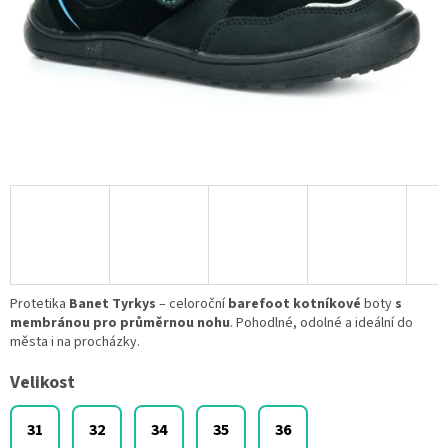
Protetika
Banet Tyrkys
– celoroční
barefoot kotníkové
boty
s
membránou
pro průměrnou nohu
. Pohodlné, odolné a ideální do
města i na procházky.
Velikost
31
32
34
35
36