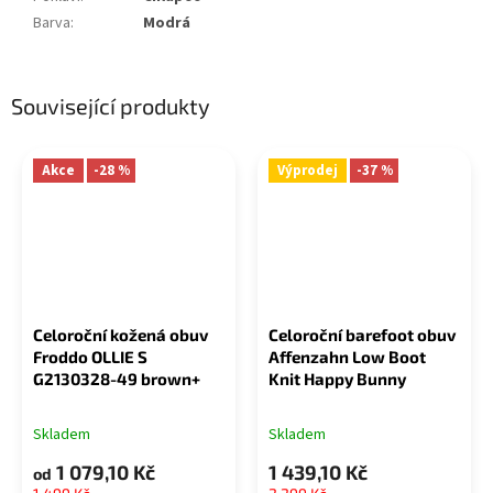
Barva
:
Modrá
Související produkty
Akce
-28 %
Výprodej
-37 %
Celoroční kožená obuv
Celoroční barefoot obuv
Froddo OLLIE S
Affenzahn Low Boot
G2130328-49 brown+
Knit Happy Bunny
Skladem
Skladem
1 079,10 Kč
1 439,10 Kč
od