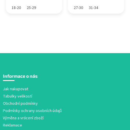
18-20
25-29
27-30
31-34
Z
á
Informace o nás
p
a
Jak nakupovat
t
Tabulky velikostí
í
Obchodní podmínky
Podmínky ochrany osobních údajů
Výměna a vrácení zboží
Reklamace