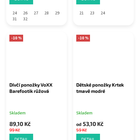
24
26
27
28
29
21
23
24
31
32
-10 %
-10 %
Dívčí ponožky VoXX
Dětské ponožky Krtek
Barefootik růžová
tmavě modré
Skladem
Skladem
89,10 Kč
53,10 Kč
od
99 Kč
59 Kč
DETAIL
DETAIL