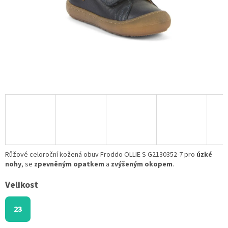
Růžové celoroční kožená obuv Froddo OLLIE S G2130352-7 pro
úzké
nohy
, se
zpevněným opatkem
a
zvýšeným okopem
.
Velikost
23