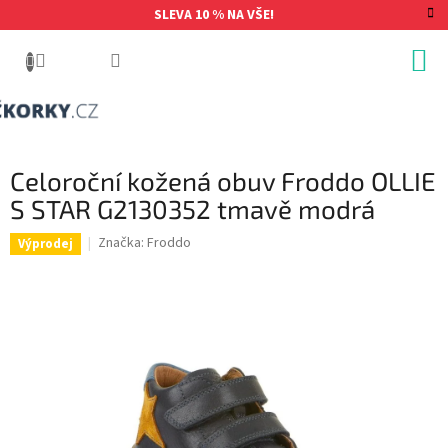
Přejít
SLEVA 10 % NA VŠE!
na
obsah
Celoroční kožená obuv Froddo OLLIE
S STAR G2130352 tmavě modrá
Značka:
Froddo
Výprodej