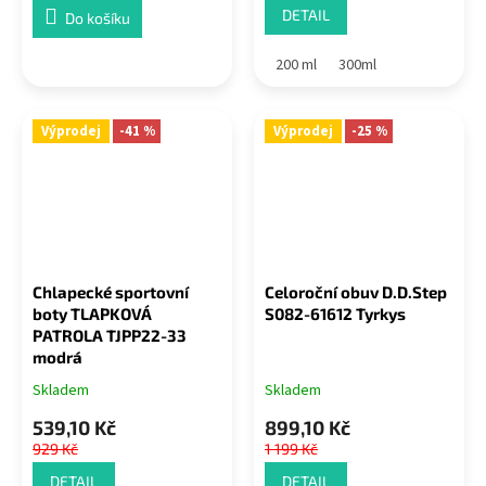
DETAIL
Do košíku
200 ml
300ml
Výprodej
-41 %
Výprodej
-25 %
Chlapecké sportovní
Celoroční obuv D.D.Step
boty TLAPKOVÁ
S082-61612 Tyrkys
PATROLA TJPP22-33
modrá
Skladem
Skladem
539,10 Kč
899,10 Kč
929 Kč
1 199 Kč
DETAIL
DETAIL