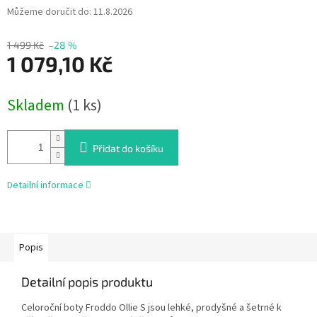
Můžeme doručit do:
11.8.2026
1 499 Kč
–28 %
1 079,10 Kč
Měrná
Skladem
(1 ks)
cena:
Přidat do košíku
Detailní informace
Popis
Detailní popis produktu
Celoroční boty Froddo Ollie S jsou lehké, prodyšné a šetrné k