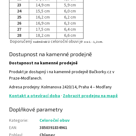
23
14,9 cm
5,9 cm
24
15,5 cm
6,0 cm
25
16,2 cm
6,2 cm
26
16,9 cm
6,3 cm
27
17,5 cm
6,4 cm
28
18,2 cm
6,6 cm
Doporučený
u celoroční obuvi je
.
nadměrek
cca 1 - 1,2 cm
Dostupnost na kamenné prodejně
Dostupnost na kamenné prodejně
Produkt je dostupný i na kamenné prodejně Bačkorky.cz v
Praze-Modřanech.
Adresa prodejny: Kolmanova 2420/14, Praha 4 – Modřany
Kontakt a otevírací doba
·
Zobrazit prodejnu na mapě
Doplňkové parametry
Kategorie
:
Celoroční obuv
EAN
:
3850391834961
Pohlaví
:
Chlapec