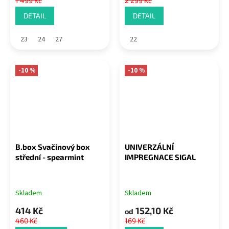
1 499 Kč
2 299 Kč
DETAIL
DETAIL
23
24
27
22
-10 %
-10 %
B.box Svačinový box
UNIVERZÁLNÍ
střední - spearmint
IMPREGNACE SIGAL
Skladem
Skladem
414 Kč
152,10 Kč
od
460 Kč
169 Kč