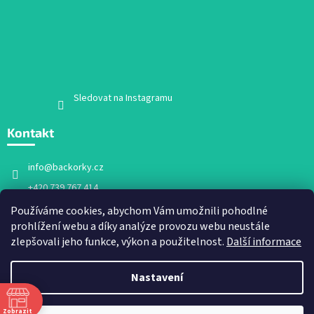
Sledovat na Instagramu
Kontakt
info
@
backorky.cz
+420 739 767 414
Facebook
Používáme cookies, abychom Vám umožnili pohodlné
prohlížení webu a díky analýze provozu webu neustále
backorky.cz
zlepšovali jeho funkce, výkon a použitelnost.
Další informace
Nastavení
Vytvořil Shoptet
Zobrazit