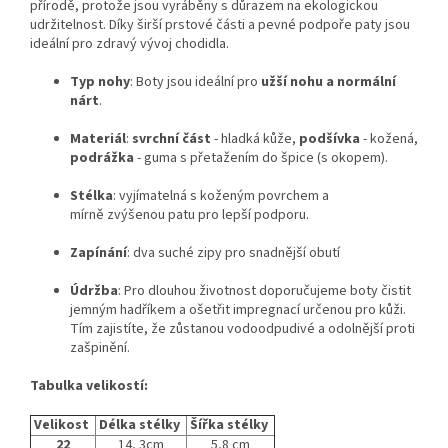
přírodě, protože jsou vyráběny s důrazem na ekologickou
udržitelnost. Díky širší prstové části a pevné podpoře paty jsou
ideální pro zdravý vývoj chodidla.
Typ nohy
: Boty jsou ideální pro
užší nohu a normální
nárt
.
Materiál
:
svrchní část
- hladká kůže,
podšívka
- kožená,
podrážka
- guma s přetažením do špice (s okopem).
Stélka
: vyjímatelná s koženým povrchem a
mírně
zvýšenou patu pro lepší podporu.
Zapínání
: dva suché zipy pro snadnější obutí
Údržba
: Pro dlouhou životnost doporučujeme boty čistit
jemným hadříkem a ošetřit impregnací určenou pro kůži.
Tím zajistíte, že zůstanou vodoodpudivé a odolnější proti
zašpinění.
Tabulka velikostí:
Velikost
Délka stélky
Šířka stélky
22
14, 3cm
5,8 cm