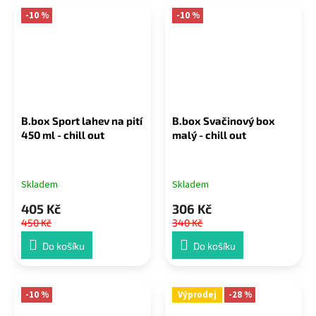
-10 %
-10 %
B.box Sport lahev na pití
B.box Svačinový box
450 ml - chill out
malý - chill out
Skladem
Skladem
405 Kč
306 Kč
450 Kč
340 Kč
Do košíku
Do košíku
-10 %
Výprodej
-28 %