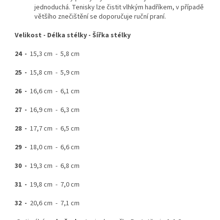
jednoduchá. Tenisky lze čistit vlhkým hadříkem, v případě
většího znečištění se doporučuje ruční praní.
Velikost -
Délka stélky -
Šířka stélky
24 -
15,3 cm - 5,8 cm
25 -
15,8 cm - 5,9 cm
26 -
16,6 cm - 6,1 cm
27 -
16,9 cm - 6,3 cm
28 -
17,7 cm - 6,5 cm
29 -
18,0 cm - 6,6 cm
30 -
19,3 cm - 6,8 cm
31 -
19,8 cm - 7,0 cm
32 -
20,6 cm - 7,1 cm