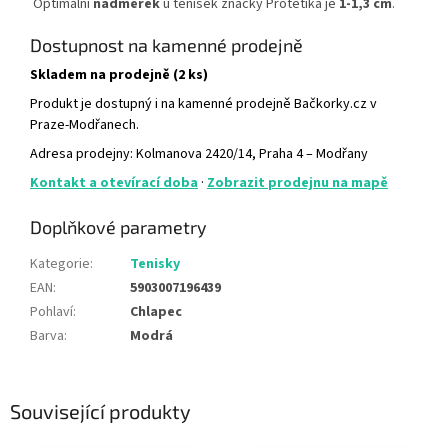
Optimální
nadměrek
u tenisek značky Protetika je
1-1,3 cm
.
Dostupnost na kamenné prodejně
Skladem na prodejně (2 ks)
Produkt je dostupný i na kamenné prodejně Bačkorky.cz v
Praze-Modřanech.
Adresa prodejny: Kolmanova 2420/14, Praha 4 – Modřany
Kontakt a otevírací doba
·
Zobrazit prodejnu na mapě
Doplňkové parametry
Kategorie
:
Tenisky
EAN
:
5903007196439
Pohlaví
:
Chlapec
Barva
:
Modrá
Související produkty