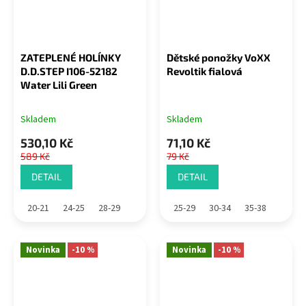
ZATEPLENÉ HOLÍNKY
Dětské ponožky VoXX
D.D.STEP I106-52182
Revoltik fialová
Water Lili Green
Skladem
Skladem
530,10 Kč
71,10 Kč
589 Kč
79 Kč
DETAIL
DETAIL
20-21
24-25
28-29
25-29
30-34
35-38
Novinka
-10 %
Novinka
-10 %