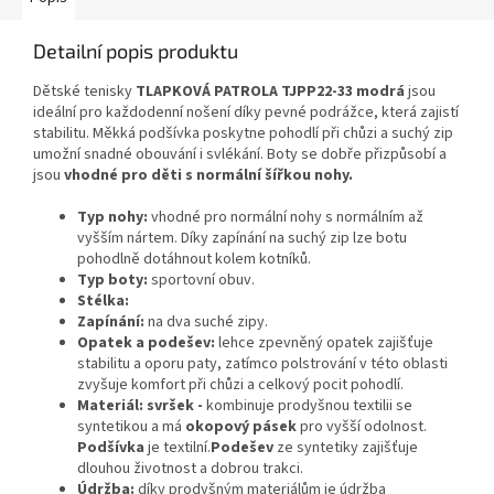
Detailní popis produktu
Dětské tenisky
TLAPKOVÁ PATROLA TJPP22-33 modrá
jsou
ideální pro každodenní nošení díky pevné podrážce, která zajistí
stabilitu. Měkká podšívka poskytne pohodlí při chůzi a suchý zip
umožní snadné obouvání i svlékání. Boty se dobře přizpůsobí a
jsou
vhodné pro děti s normální šířkou nohy.
Typ nohy:
vhodné pro normální nohy s normálním až
vyšším nártem. Díky zapínání na suchý zip lze botu
pohodlně dotáhnout kolem kotníků.
Typ boty:
sportovní obuv.
Stélka:
Zapínání:
na dva suché zipy.
Opatek a podešev:
lehce zpevněný opatek zajišťuje
stabilitu a oporu paty, zatímco polstrování v této oblasti
zvyšuje komfort při chůzi a celkový pocit pohodlí.
Materiál:
svršek -
kombinuje prodyšnou textilii se
syntetikou a má
okopový pásek
pro vyšší odolnost.
Podšívka
je textilní.
Podešev
ze syntetiky zajišťuje
dlouhou životnost a dobrou trakci.
Údržba:
díky prodyšným materiálům je údržba