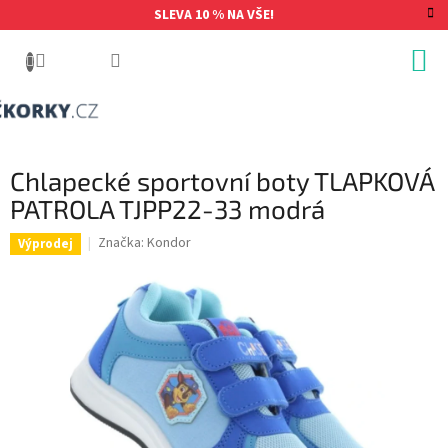
Přejít
SLEVA 10 % NA VŠE!
na
obsah
Chlapecké sportovní boty TLAPKOVÁ
PATROLA TJPP22-33 modrá
Značka:
Kondor
Výprodej