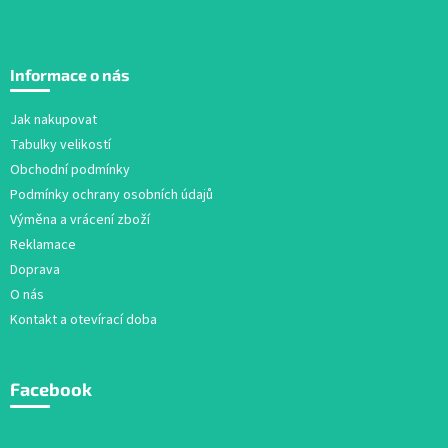
Z
á
Informace o nás
p
a
Jak nakupovat
t
Tabulky velikostí
í
Obchodní podmínky
Podmínky ochrany osobních údajů
Výměna a vrácení zboží
Reklamace
Doprava
O nás
Kontakt a otevírací doba
Facebook