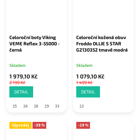
Celoroční boty Viking
Celoroční kožená obuv
VEME Reflex 3-55000 -
Froddo OLLIE S STAR
černá
G2130352 tmavě modrá
Skladem
Skladem
1 979,10 Kč
1 079,10 Kč
2 199 Kč
1 499 Kč
DETAIL
DETAIL
25
26
28
29
33
23
Výprodej
-39 %
-19 %