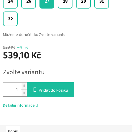
24
26
27
28
29
31
32
Můžeme doručit do:
Zvolte variantu
929 Kč
–41 %
539,10 Kč
Měrná
Zvolte variantu
cena:
Přidat do košíku
Detailní informace
Popis