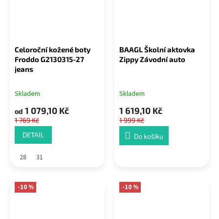
Celoroční kožené boty
BAAGL Školní aktovka
Froddo G2130315-27
Zippy Závodní auto
jeans
Skladem
Skladem
1 079,10 Kč
1 619,10 Kč
od
1 769 Kč
1 999 Kč
DETAIL
Do košíku
28
31
-10 %
-10 %