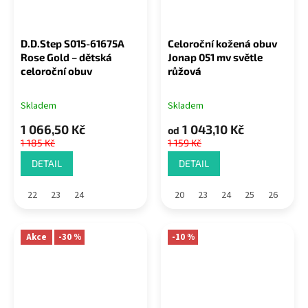
D.D.Step S015-61675A
Celoroční kožená obuv
Rose Gold – dětská
Jonap 051 mv světle
celoroční obuv
růžová
Skladem
Skladem
1 066,50 Kč
1 043,10 Kč
od
1 185 Kč
1 159 Kč
DETAIL
DETAIL
22
23
24
20
23
24
25
26
Akce
-30 %
-10 %