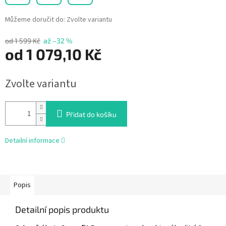
Můžeme doručit do:
Zvolte variantu
od 1 599 Kč
až –32 %
od
1 079,10 Kč
Měrná
Zvolte variantu
cena:
Přidat do košíku
Detailní informace
Popis
Detailní popis produktu