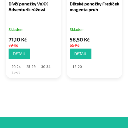
Dívčí ponožky VoXX
Dětské ponožky Fredíček
Adventurik růžová
magenta pruh
Skladem
Skladem
71,10 Kč
58,50 Kč
79 Kč
65 Kč
DETAIL
DETAIL
20-24
25-29
30-34
18-20
35-38