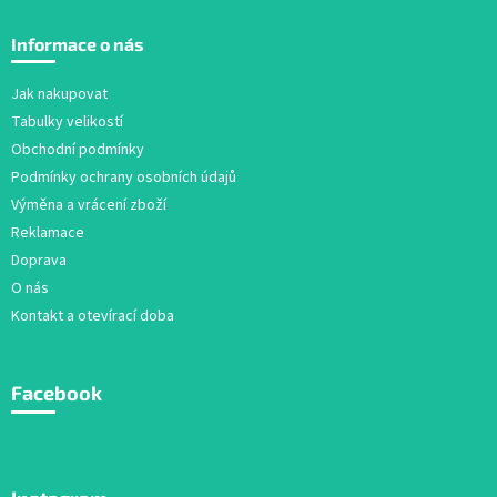
Z
á
Informace o nás
p
a
Jak nakupovat
t
Tabulky velikostí
í
Obchodní podmínky
Podmínky ochrany osobních údajů
Výměna a vrácení zboží
Reklamace
Doprava
O nás
Kontakt a otevírací doba
Facebook