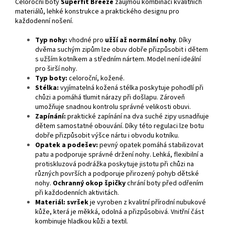
Celoroční boty
Superfit Breeze
zaujmou kombinací kvalitních
materiálů, lehké konstrukce a praktického designu pro
každodenní nošení.
Typ nohy:
vhodné pro
užší až normální nohy
. Díky
dvěma suchým zipům lze obuv dobře přizpůsobit i dětem
s užším kotníkem a středním nártem. Model není ideální
pro širší nohy.
Typ boty:
celoroční, kožené.
Stélka:
vyjímatelná kožená stélka poskytuje pohodlí při
chůzi a pomáhá tlumit nárazy při došlapu. Zároveň
umožňuje snadnou kontrolu správné velikosti obuvi.
Zapínání:
praktické zapínání na dva suché zipy usnadňuje
dětem samostatné obouvání. Díky této regulaci lze botu
dobře přizpůsobit výšce nártu i obvodu kotníku.
Opatek a podešev:
pevný opatek pomáhá stabilizovat
patu a podporuje správné držení nohy. Lehká, flexibilní a
protiskluzová podrážka poskytuje jistotu při chůzi na
různých površích a podporuje přirozený pohyb dětské
nohy.
Ochranný okop špičky
chrání boty před odřením
při každodenních aktivitách.
Materiál:
svršek
je vyroben z kvalitní přírodní nubukové
kůže, která je měkká, odolná a přizpůsobivá. Vnitřní část
kombinuje hladkou kůži a textil.