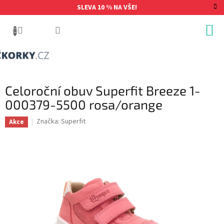
Přejít
SLEVA 10 % NA VŠE!
na
obsah
Celoroční obuv Superfit Breeze 1-
000379-5500 rosa/orange
Značka:
Superfit
Akce