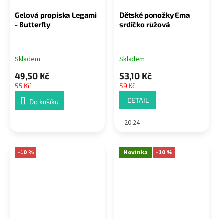
Gelová propiska Legami
Dětské ponožky Ema
- Butterfly
srdíčko růžová
Skladem
Skladem
49,50 Kč
53,10 Kč
55 Kč
59 Kč
DETAIL
Do košíku
20-24
-10 %
Novinka
-10 %