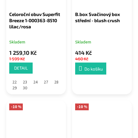
Celoroční obuv Superfit
B.box Svačinový box
Breeze 1-000363-8510
střední - blush crush
lilac/rosa
Skladem
Skladem
1 259,10 Kč
414 Kč
1 599 Kč
460 Kč
DETAIL
Do košíku
22
23
24
27
28
29
30
-10 %
-10 %