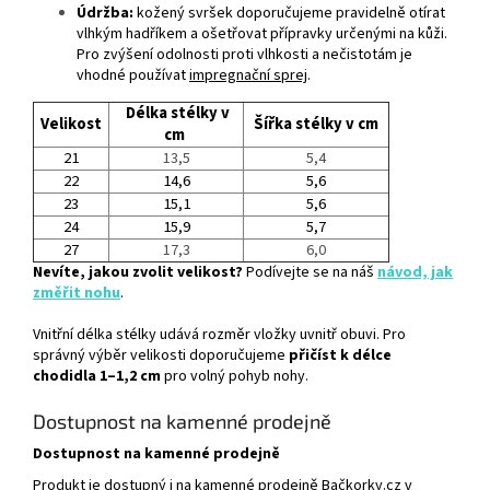
Údržba:
kožený svršek doporučujeme pravidelně otírat
vlhkým hadříkem a ošetřovat přípravky určenými na kůži.
Pro zvýšení odolnosti proti vlhkosti a nečistotám je
vhodné používat
impregnační sprej
.
Délka stélky v
Velikost
Šířka stélky v cm
cm
21
13,5
5,4
22
14,6
5,6
23
15,1
5,6
24
15,9
5,7
27
17,3
6,0
Nevíte, jakou zvolit velikost?
Podívejte se na náš
návod, jak
změřit nohu
.
Vnitřní délka stélky udává rozměr vložky uvnitř obuvi. Pro
správný výběr velikosti doporučujeme
přičíst k délce
chodidla 1–1,2 cm
pro volný pohyb nohy.
Dostupnost na kamenné prodejně
Dostupnost na kamenné prodejně
Produkt je dostupný i na kamenné prodejně Bačkorky.cz v