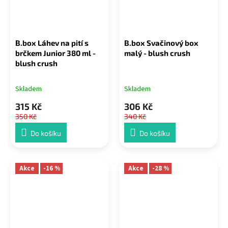
B.box Láhev na pití s
B.box Svačinový box
brčkem Junior 380 ml -
malý - blush crush
blush crush
Skladem
Skladem
315 Kč
306 Kč
350 Kč
340 Kč
Do košíku
Do košíku
Akce
-16 %
Akce
-28 %