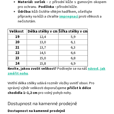
Materiál:
svršek -
z přírodní kůže s gumovým okopem
pro ochranu.
Podšívka
-
přírodní kůže.
Údržba:
kůži čistěte vlhkým hadříkem, ošetřujte
přípravky na kůži a chraňte
impregnací
proti vlhkosti a
nečistotám.
Velikost
Délka stélky v cm
Šířka stélky v cm
19
12,4
5,9
20
13,0
6,1
21
13,7
6,3
22
14,5
6,6
23
15,0
6,8
24
15,8
6,9
Nevíte, jakou zvolit velikost?
Podívejte se na náš
návod, jak
změřit nohu
.
Vnitřní délka stélky udává rozměr vložky uvnitř obuvi. Pro
správný výběr velikosti doporučujeme
přičíst k délce
chodidla 1–1,2 cm
pro volný pohyb nohy.
Dostupnost na kamenné prodejně
Dostupnost na kamenné prodejně