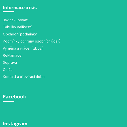
á
Informace o nás
p
a
Jak nakupovat
t
Tabulky velikostí
í
Obchodní podmínky
Podmínky ochrany osobních údajů
Výměna a vrácení zboží
Reklamace
Doprava
O nás
Kontakt a otevírací doba
Facebook
Instagram