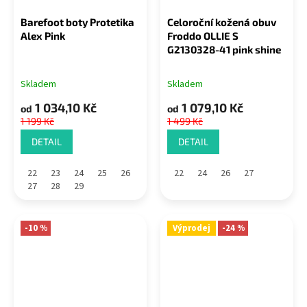
Barefoot boty Protetika
Celoroční kožená obuv
Alex Pink
Froddo OLLIE S
G2130328-41 pink shine
Skladem
Skladem
1 034,10 Kč
1 079,10 Kč
od
od
1 199 Kč
1 499 Kč
DETAIL
DETAIL
22
23
24
25
26
22
24
26
27
27
28
29
-10 %
Výprodej
-24 %