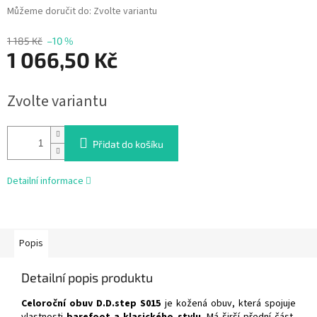
Můžeme doručit do:
Zvolte variantu
1 185 Kč
–10 %
1 066,50 Kč
Měrná
Zvolte variantu
cena:
Přidat do košíku
Detailní informace
Popis
Detailní popis produktu
Celoroční obuv D.D.step S015
je kožená obuv, která spojuje
vlastnosti
barefoot a klasického stylu
. Má širší přední část,