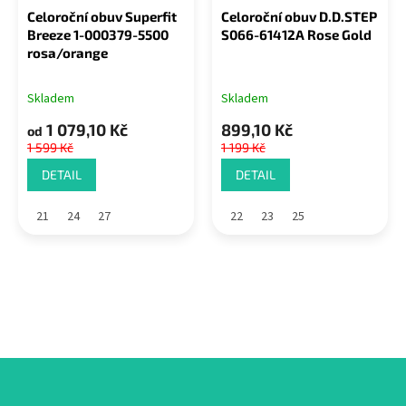
Celoroční obuv Superfit
Celoroční obuv D.D.STEP
Breeze 1-000379-5500
S066-61412A Rose Gold
rosa/orange
Skladem
Skladem
1 079,10 Kč
899,10 Kč
od
1 599 Kč
1 199 Kč
DETAIL
DETAIL
21
24
27
22
23
25
Z