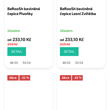
BeRooSh bavlněná
BeRooSh bavlněná
čepice Pivoňky
čepice Lesní Zvířátka
Skladem
Skladem
233,10 Kč
233,10 Kč
od
od
259 Kč
259 Kč
DETAIL
DETAIL
46-50
50-54
46-50
50-54
Akce
-32 %
Akce
-25 %