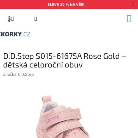
Přejít
SLEVA 10 % NA VŠE!
na
obsah
D.D.Step S015-61675A Rose Gold –
dětská celoroční obuv
Značka:
D.D.Step