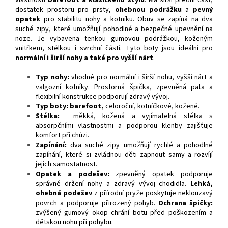
dostatek prostoru pro prsty,
ohebnou podrážku
a
pevný
opatek
pro stabilitu nohy a kotníku. Obuv se zapíná na dva
suché zipy, které umožňují pohodlné a bezpečné upevnění na
noze. Je vybavena tenkou gumovou podrážkou, koženým
vnitřkem, stélkou i svrchní částí. Tyto boty jsou ideální pro
normální i širší nohy a také pro vyšší nárt
.
Typ nohy:
vhodné pro normální i širší nohu, vyšší nárt a
valgozní kotníky. Prostorná špička, zpevněná pata a
flexibilní konstrukce podporují zdravý vývoj.
Typ boty: barefoot,
celoroční, kotníčkové, kožené.
Stélka:
měkká, kožená a vyjímatelná stélka s
absorpčními vlastnostmi a podporou klenby zajišťuje
komfort při chůzi.
Zapínání:
dva suché zipy umožňují rychlé a pohodlné
zapínání, které si zvládnou děti zapnout samy a rozvíjí
jejich samostatnost.
Opatek a podešev:
zpevněný opatek podporuje
správné držení nohy a zdravý vývoj chodidla.
Lehká,
ohebná podešev
z přírodní pryže poskytuje neklouzavý
povrch a podporuje přirozený pohyb.
Ochrana špičky:
zvýšený gumový okop chrání botu před poškozením a
dětskou nohu při pohybu.