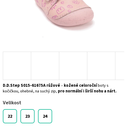
D.D.Step
S015-61675A růžové
–
kožené celoroční
boty s
kočičkou, ohebné, na suchý zip,
pro normální i širší nohu a nárt.
Velikost
22
23
24