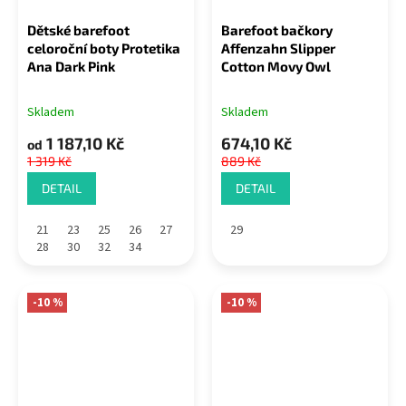
Dětské barefoot
Barefoot bačkory
celoroční boty Protetika
Affenzahn Slipper
Ana Dark Pink
Cotton Movy Owl
Skladem
Skladem
1 187,10 Kč
674,10 Kč
od
1 319 Kč
889 Kč
DETAIL
DETAIL
21
23
25
26
27
29
28
30
32
34
-10 %
-10 %