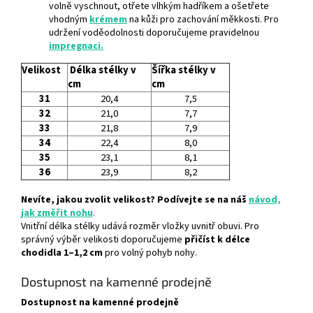
volně vyschnout, otřete vlhkým hadříkem a ošetřete
vhodným
krémem
na kůži pro zachování měkkosti. Pro
udržení voděodolnosti doporučujeme pravidelnou
impregnaci.
Velikost
Délka stélky v
Šířka stélky v
cm
cm
31
20,4
7,5
32
21,0
7,7
33
21,8
7,9
34
22,4
8,0
35
23,1
8,1
36
23,9
8,2
Nevíte, jakou zvolit velikost? Podívejte se na náš
návod,
jak změřit nohu
.
Vnitřní délka stélky udává rozměr vložky uvnitř obuvi. Pro
správný výběr velikosti doporučujeme
přičíst k délce
chodidla 1–1,2 cm
pro volný pohyb nohy.
Dostupnost na kamenné prodejně
Dostupnost na kamenné prodejně