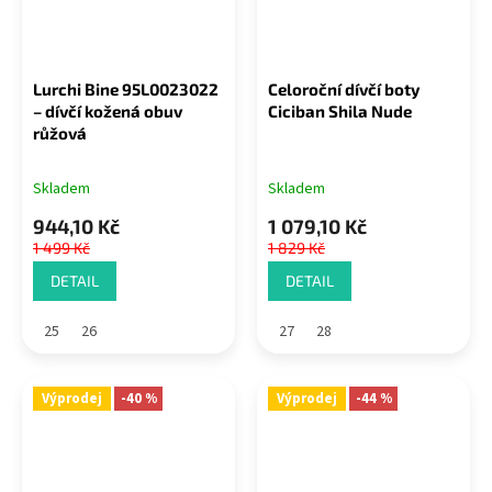
Lurchi Bine 95L0023022
Celoroční dívčí boty
– dívčí kožená obuv
Ciciban Shila Nude
růžová
Skladem
Skladem
944,10 Kč
1 079,10 Kč
1 499 Kč
1 829 Kč
DETAIL
DETAIL
25
26
27
28
Výprodej
-40 %
Výprodej
-44 %