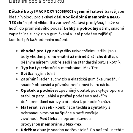
Detailní popis produktu
Dětské boty IMAC FOXY 70066/008 v jemné fialové barvě
jsou
ideální volbou pro aktivní děti.
Voděodolná membrána IMAC-
TEX
chrání před vlhkostí a zároveň zůstává prodyšná, takže se
hodí i do proměnlivého počasí.
Lehký a pohodlný střih,
snadné
zapínání na suchý zip s gumičkami a jistá podešev zajišťují
komfort při každodenním nošení.
Vhodné pro typ nohy:
díky univerzálnímu střihu jsou
boty vhodné pro
normální až mírně širší chodidla
, s
běžným nártem. Dobře sedí i na standardní patu a kotník.
Typ boty:
celoroční s membránou Max-Tex.
Stélka
: vyjímatelná.
Zapínání
: jeden suchý zip a elastická gumička umožňují
snadné obouvání a přizpůsobení obuvi tvaru nártu.
Opatek a podešev:
zpevněný opatek poskytuje oporu a
stabilitu paty. Lehká a pružná podešev s měkčím
došlapem tlumí nárazy a přispívá k pohodlné chůzi.
Materiál:
svršek
-
kombinace textilu a syntetiky s
ochrannou vrstvou na špičce a patě zvyšuje
životnost.
Podšívka
s nepromokavou a
prodyšnou
membránou Max-Tex
.
Údržba:
obuv je snadno udržovatelná. Po nošení ji nechte