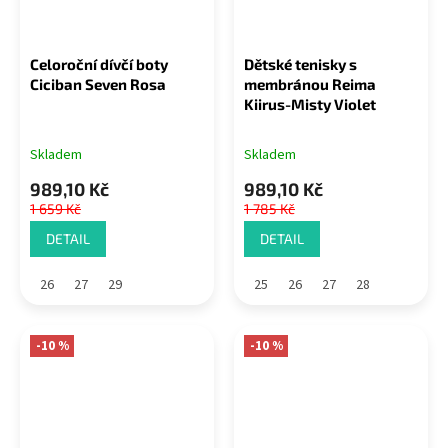
Celoroční dívčí boty
Dětské tenisky s
Ciciban Seven Rosa
membránou Reima
Kiirus-Misty Violet
Skladem
Skladem
989,10 Kč
989,10 Kč
1 659 Kč
1 785 Kč
DETAIL
DETAIL
26
27
29
25
26
27
28
-10 %
-10 %