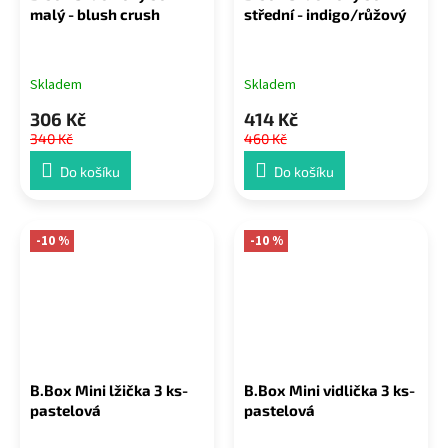
malý - blush crush
střední - indigo/růžový
Skladem
Skladem
306 Kč
414 Kč
340 Kč
460 Kč
Do košíku
Do košíku
-10 %
-10 %
B.Box Mini lžička 3 ks-
B.Box Mini vidlička 3 ks-
pastelová
pastelová