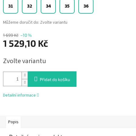
31
32
34
35
36
Můžeme doručit do:
Zvolte variantu
1 699 Kč
–10 %
1 529,10 Kč
Měrná
Zvolte variantu
cena:
Přidat do košíku
Detailní informace
Popis