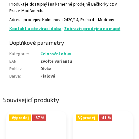
Produkt je dostupný i na kamenné prodejně Bačkorky.cz v
Praze-Modřanech.
Adresa prodejny: Kolmanova 2420/14, Praha 4 – Modřany
Kontakt a otevírací doba
·
Zobrazit prodejnu na mapě
Doplňkové parametry
Kategorie
:
Celoroční obuv
EAN
:
Zvolte variantu
Pohlaví
:
Dívka
Barva
:
Fialová
Související produkty
Výprodej
-37 %
Výprodej
-41 %