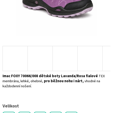
I
mac FOXY 70066/008 dětské boty Lavanda/Rosa fialové
TEX
membrána, lehké, ohebné,
pro běžnou nohu i nárt,
vhodné na
každodenní nošení.
Velikost