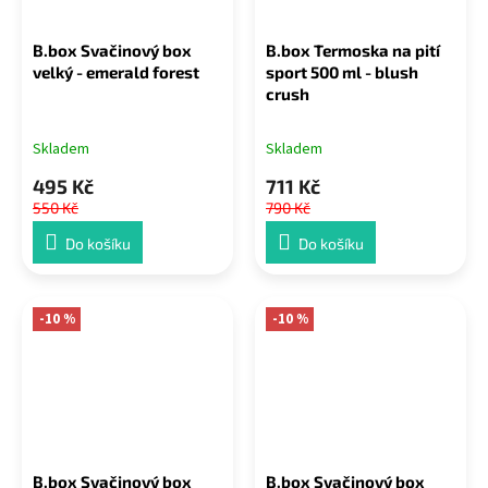
B.box Svačinový box
B.box Termoska na pití
velký - emerald forest
sport 500 ml - blush
crush
Skladem
Skladem
495 Kč
711 Kč
550 Kč
790 Kč
Do košíku
Do košíku
-10 %
-10 %
B.box Svačinový box
B.box Svačinový box