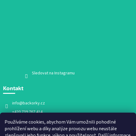
Sledovat na Instagramu
Kontakt
info
@
backorky.cz
+420 739 767 414
Facebook
Používáme cookies, abychom Vám umožnili pohodlné
prohlížení webu a díky analýze provozu webu neustále
backorky.cz
zlepšovali jeho funkce, výkon a použitelnost.
Další informace