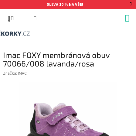
Přejít
SLEVA 10 % NA VŠE!
na
obsah
Imac FOXY membránová obuv
70066/008 lavanda/rosa
Značka:
IMAC