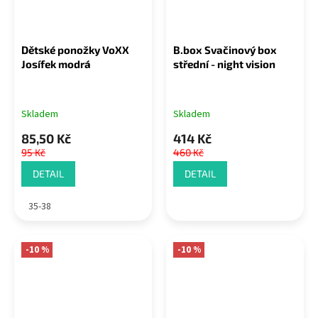
Dětské ponožky VoXX
B.box Svačinový box
Josífek modrá
střední - night vision
Skladem
Skladem
85,50 Kč
414 Kč
95 Kč
460 Kč
DETAIL
DETAIL
35-38
-10 %
-10 %