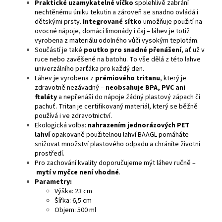
Praktické uzamykatelné víčko
spolehlivě zabrání
nechtěnému úniku tekutin a zároveň se snadno ovládá i
dětskými prsty.
Integrované sítko
umožňuje použití na
ovocné nápoje, domácí limonády i čaj – láhev je totiž
vyrobena z materiálu odolného vůči vysokým teplotám.
Součástí je také
poutko pro snadné přenášení
, ať už v
ruce nebo zavěšené na batohu. To vše dělá z této lahve
univerzálního parťáka pro každý den.
Láhev je vyrobena z
prémiového tritanu
, který je
zdravotně nezávadný –
neobsahuje BPA, PVC ani
ftaláty
a nepřenáší do nápoje žádný plastový zápach či
pachuť. Tritan je certifikovaný materiál, který se běžně
používá i ve zdravotnictví.
Ekologická volba:
nahrazením jednorázových PET
lahví
opakovaně použitelnou lahví BAAGL pomáháte
snižovat množství plastového odpadu a chráníte životní
prostředí.
Pro zachování kvality doporučujeme mýt láhev ručně –
mytí v myčce není vhodné
.
Parametry:
Výška: 23 cm
Šířka: 6,5 cm
Objem: 500 ml