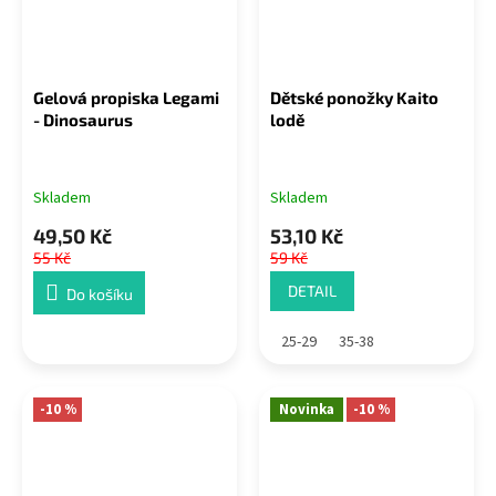
Gelová propiska Legami
Dětské ponožky Kaito
- Dinosaurus
lodě
Skladem
Skladem
49,50 Kč
53,10 Kč
55 Kč
59 Kč
DETAIL
Do košíku
25-29
35-38
-10 %
Novinka
-10 %