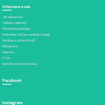
á
Informace o nás
p
a
Jak nakupovat
t
Tabulky velikostí
í
Obchodní podmínky
Podmínky ochrany osobních údajů
Výměna a vrácení zboží
Reklamace
Doprava
O nás
Kontakt a otevírací doba
Facebook
Instagram