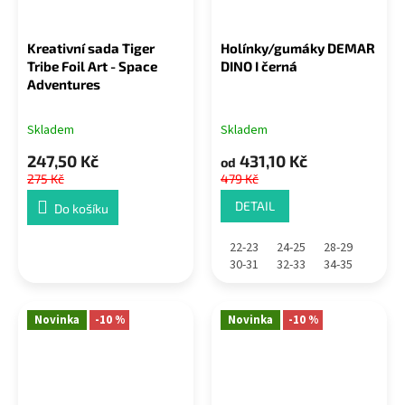
Kreativní sada Tiger
Holínky/gumáky DEMAR
Tribe Foil Art - Space
DINO I černá
Adventures
Skladem
Skladem
247,50 Kč
431,10 Kč
od
275 Kč
479 Kč
DETAIL
Do košíku
22-23
24-25
28-29
30-31
32-33
34-35
Novinka
-10 %
Novinka
-10 %