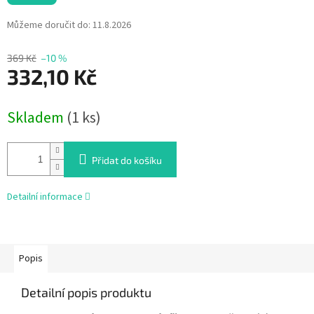
Můžeme doručit do:
11.8.2026
369 Kč
–10 %
332,10 Kč
Měrná
Skladem
(1 ks)
cena:
Přidat do košíku
Detailní informace
Popis
Detailní popis produktu