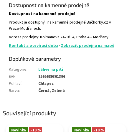
Dostupnost na kamenné prodejně
Dostupnost na kamenné prodejně
Produkt je dostupný i na kamenné prodejně Bačkorky.cz v
Praze-Modřanech.
Adresa prodejny: Kolmanova 2420/14, Praha 4 – Modřany
Kontakt a otevírací doba
·
Zobrazit prodejnu na mapě
Doplňkové parametry
Kategorie
:
Láhve na pití
EAN
:
8595689361396
Pohlaví
:
Chlapec
Barva
:
Černá, Zelená
Související produkty
Novinka
-10 %
Novinka
-10 %