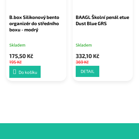
B.box Silikonový bento
BAAGL Školní penál etue
organizér do středního
Dust Blue GRS
boxu - modrý
Skladem
Skladem
175,50 Kč
332,10 Kč
195 Kč
369 Kč
DETAIL
Do košíku
Z