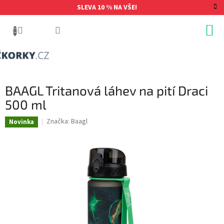
Přejít
SLEVA 10 % NA VŠE!
na
obsah
BAAGL Tritanová láhev na pití Draci
500 ml
Značka:
Baagl
Novinka