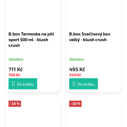
B.box Termoska na pití
B.box Svačinový box
sport 500 ml - blush
velký - blush crush
crush
Skladem
Skladem
711 Kč
495 Kč
790 Kč
550 Kč
Do košíku
Do košíku
-10 %
-10 %