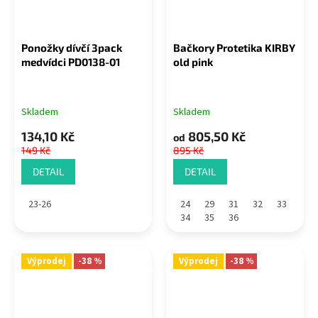
Ponožky dívčí 3pack
Bačkory Protetika KIRBY
medvídci PD0138-01
old pink
Skladem
Skladem
134,10 Kč
805,50 Kč
od
149 Kč
895 Kč
DETAIL
DETAIL
23-26
24
29
31
32
33
34
35
36
Výprodej
-38 %
Výprodej
-38 %