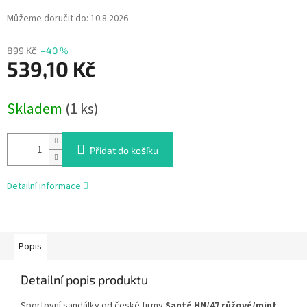
Můžeme doručit do:
10.8.2026
899 Kč
–40 %
539,10 Kč
Měrná
Skladem
(1 ks)
cena:
Přidat do košíku
Detailní informace
Popis
Detailní popis produktu
Sportovní sandálky od české firmy
Santé HN/47 růžové/mint
.