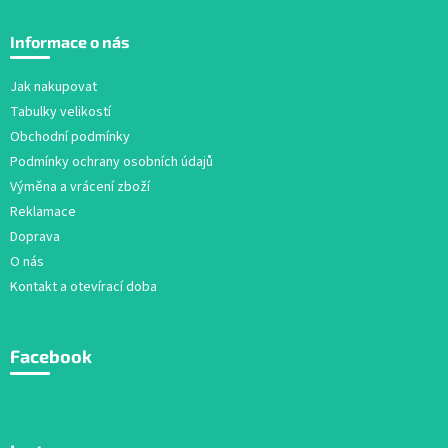
Z
á
Informace o nás
p
a
Jak nakupovat
t
Tabulky velikostí
í
Obchodní podmínky
Podmínky ochrany osobních údajů
Výměna a vrácení zboží
Reklamace
Doprava
O nás
Kontakt a otevírací doba
Facebook