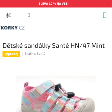
Přejít
SLEVA 10 % NA VŠE!
na
obsah
Dětské sandálky Santé HN/47 Mint
Značka:
Santé
Výprodej