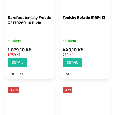
Barefoot tenisky Froddo
Tenisky Befado 516P413
G3130260-10 fuxia
Skladem
Skladem
1 079,10 Kč
449,10 Kč
1 759 Kč
729 Kč
DETAIL
DETAIL
28
29
24
-10 %
-5 %