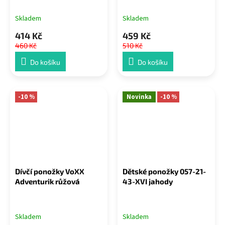
Skladem
Skladem
414 Kč
459 Kč
460 Kč
510 Kč
Do košíku
Do košíku
-10 %
Novinka
-10 %
Dívčí ponožky VoXX
Dětské ponožky 057-21-
Adventurik růžová
43-XVI jahody
Skladem
Skladem