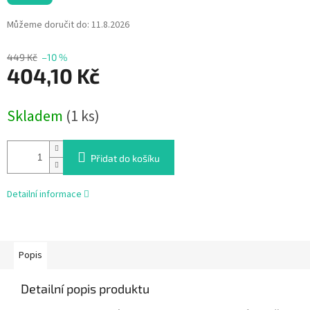
Můžeme doručit do:
11.8.2026
449 Kč
–10 %
404,10 Kč
Měrná
Skladem
(1 ks)
cena:
Přidat do košíku
Detailní informace
Popis
Detailní popis produktu