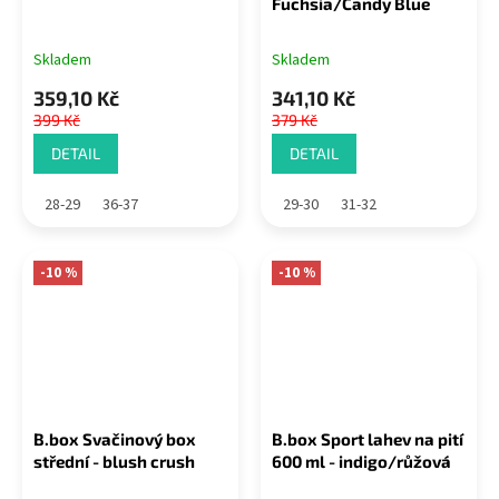
Fuchsia/Candy Blue
Skladem
Skladem
359,10 Kč
341,10 Kč
399 Kč
379 Kč
DETAIL
DETAIL
28-29
36-37
29-30
31-32
-10 %
-10 %
B.box Svačinový box
B.box Sport lahev na pití
střední - blush crush
600 ml - indigo/růžová