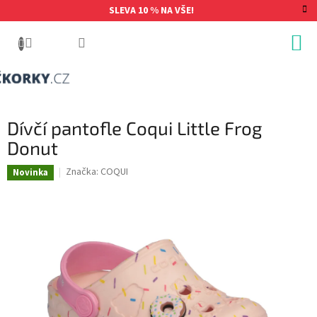
Přejít
SLEVA 10 % NA VŠE!
na
obsah
Dívčí pantofle Coqui Little Frog
Donut
Značka:
COQUI
Novinka