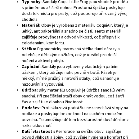
Typ nohy:
Sandály Coqui Little Frog jsou vhodné pro děti
s průměrnou až širší nohou.
Prostorná špička poskytuje
dostatek místa pro prsty, což podporuje přirozený vývoj
chodidla.
Materiál:
Obuv je vyrobena z materiálu CoquiAir, který je
lehký, antibakteriální a snadno se čistí.
Tento materiál
zajišťuje prodyšnost a odvod vlhkosti, což přispívá k
celodennímu komfortu.
Stélka:
Ergonomicky tvarovaná stélka tlumí nárazy a
odlehčuje dětským nožkám, což je ideální pro delší
nošení a aktivní pohyb.
​
Zapínání:
Sandály jsou vybaveny elastickým patním
páskem, který udržuje nohu pevně v botě.
Pásek je
měkký, mírně pružný a netvoří otlaky, což usnadňuje
nazouvání a vyzouvání.
Údržba:
Díky materiálu CoquiAir je údržba sandálů velmi
snadná.
Při znečištění stačí obuv omýt vodou, což šetří
čas a zajišťuje dlouhou životnost.
Podešev:
Protiskluzová podrážka nezanechává stopy na
podlaze a poskytuje bezpečnost na suchém i mokrém
povrchu.
To umožňuje dětem bezstarostné dovádění bez
rizika uklouznutí.
Další vlastnosti:
Perforace na svršku obuvi zajišťuje
odvod vlhkosti a špíny, což zvyšuje hygienu a komfort při