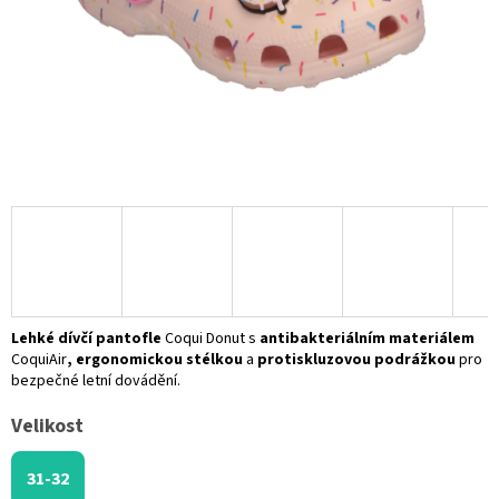
Lehké dívčí pantofle
Coqui Donut s
antibakteriálním materiálem
CoquiAir
,
ergonomickou
stélkou
a
protiskluzovou podrážkou
pro
bezpečné letní dovádění.
Velikost
31-32