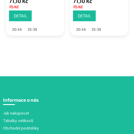
71,10 Kč
71,10 Kč
75 Kč
75 Kč
DETAIL
DETAIL
30-34
35-38
30-34
35-38
Z
á
Informace o nás
p
a
Jak nakupovat
t
Tabulky velikostí
í
Obchodní podmínky