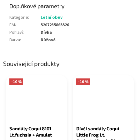
Doplňkové parametry
Kategorie
:
Letní obuv
EAN
:
5207235865526
Pohlaví
:
Dívka
Barva
:
Růžová
Související produkty
-10 %
-10 %
Sandály Coqui 8101
Dívčí sandály Coqui
Lt.fuchsia + Amulet
Little Frog Lt.