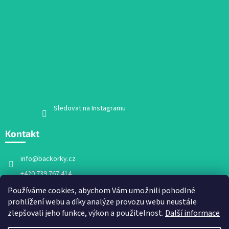
Sledovat na Instagramu
Kontakt
info
@
backorky.cz
+420 739 767 414
Facebook
Používáme cookies, abychom Vám umožnili pohodlné
prohlížení webu a díky analýze provozu webu neustále
backorky.cz
zlepšovali jeho funkce, výkon a použitelnost.
Další informace