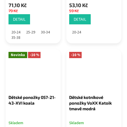
71,10 Kč
53,10 Kč
79 Kč
59 Kč
DETAIL
DETAIL
20-24
25-29
30-34
20-24
35-38
Novinka
-10 %
-10 %
Dětské ponožky 057-21-
Dětské kotníkové
43-XVI koala
ponožky VoXX Katoik
tmavě modrá
Skladem
Skladem